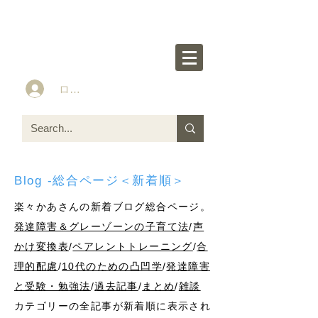
楽々かあさん公式HP
Idea&Tools​​ for ASD LD ADHD kids
ログイン
Blog -総合ページ＜新着順＞
楽々かあさんの新着ブログ総合ページ。
発達障害＆グレーゾーンの子育て法
/
声
かけ変換表
/
ペアレントトレーニング
/
合
理的配慮
/
10代のための凸凹学
/
発達障害
と受験・勉強法
/
過去記事
/
まとめ
/
雑談
カテゴリーの全記事が新着順に表示され