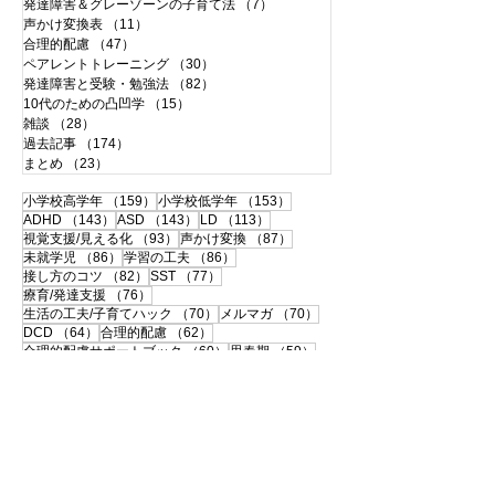
発達障害＆グレーゾーンの子育て法
（7）
7件の記事
声かけ変換表
（11）
11件の記事
合理的配慮
（47）
47件の記事
ペアレントトレーニング
（30）
30件の記事
発達障害と受験・勉強法
（82）
82件の記事
10代のための凸凹学
（15）
15件の記事
雑談
（28）
28件の記事
過去記事
（174）
174件の記事
まとめ
（23）
23件の記事
159件の記事
153件の記事
小学校高学年
（159）
小学校低学年
（153）
143件の記事
143件の記事
113件の記事
ADHD
（143）
ASD
（143）
LD
（113）
93件の記事
87件の記事
視覚支援/見える化
（93）
声かけ変換
（87）
86件の記事
86件の記事
未就学児
（86）
学習の工夫
（86）
82件の記事
77件の記事
接し方のコツ
（82）
SST
（77）
76件の記事
療育/発達支援
（76）
70件の記事
70件の記事
生活の工夫/子育てハック
（70）
メルマガ
（70）
64件の記事
62件の記事
DCD
（64）
合理的配慮
（62）
60件の記事
59件の記事
合理的配慮サポートブック
（60）
思春期
（59）
57件の記事
56件の記事
書字障害
（57）
中高生
（56）
51件の記事
50件の記事
108の子育て法
（51）
配慮事例・体験談
（50）
50件の記事
49件の記事
支援ツールのシェア
（50）
学校との連携
（49）
49件の記事
46件の記事
宿題
（49）
120の子育て法
（46）
46件の記事
45件の記事
便利グッズ
（46）
おうち療育
（45）
42件の記事
ペアレントトレーニング
（42）
41件の記事
40件の記事
大人の発達障害
（41）
相談・面談
（40）