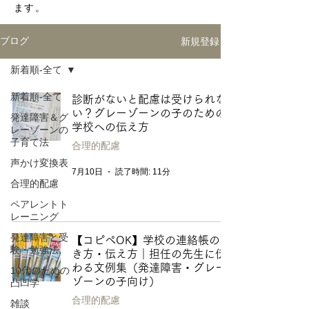
ます。
新規登録
ブログ
新着順-全て
新着順-全て
診断がないと配慮は受けられな
い？グレーゾーンの子のための
発達障害＆グ
学校への伝え方
レーゾーンの
子育て法
合理的配慮
声かけ変換表
7月10日
読了時間: 11分
合理的配慮
ペアレントト
レーニング
発達障害と受
【コピペOK】学校の連絡帳の書
験・勉強法
き方・伝え方｜担任の先生に伝
わる文例集（発達障害・グレー
10代のための
ゾーンの子向け）
凸凹学
合理的配慮
雑談