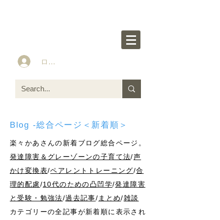
楽々かあさん公式HP
Idea&Tools​​ for ASD LD ADHD kids
ログイン
Blog -総合ページ＜新着順＞
楽々かあさんの新着ブログ総合ページ。
発達障害＆グレーゾーンの子育て法
/
声
かけ変換表
/
ペアレントトレーニング
/
合
理的配慮
/
10代のための凸凹学
/
発達障害
と受験・勉強法
/
過去記事
/
まとめ
/
雑談
カテゴリーの全記事が新着順に表示され