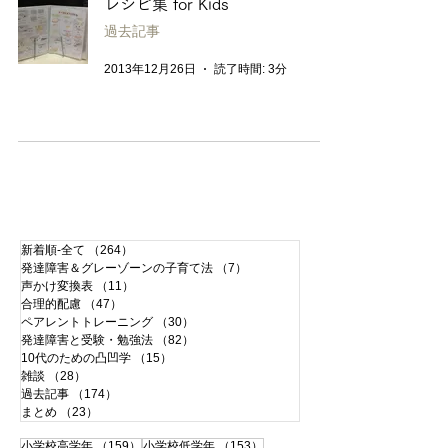
レシピ集 for Kids
過去記事
2013年12月26日
読了時間: 3分
新着順-全て
（264）
264件の記事
発達障害＆グレーゾーンの子育て法
（7）
7件の記事
声かけ変換表
（11）
11件の記事
合理的配慮
（47）
47件の記事
ペアレントトレーニング
（30）
30件の記事
発達障害と受験・勉強法
（82）
82件の記事
10代のための凸凹学
（15）
15件の記事
雑談
（28）
28件の記事
過去記事
（174）
174件の記事
まとめ
（23）
23件の記事
159件の記事
153件の記事
小学校高学年
（159）
小学校低学年
（153）