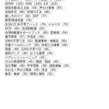
143件の記事
143件の記事
113件の記事
ADHD
（143）
ASD
（143）
LD
（113）
93件の記事
87件の記事
視覚支援/見える化
（93）
声かけ変換
（87）
86件の記事
86件の記事
未就学児
（86）
学習の工夫
（86）
82件の記事
77件の記事
接し方のコツ
（82）
SST
（77）
76件の記事
療育/発達支援
（76）
70件の記事
70件の記事
生活の工夫/子育てハック
（70）
メルマガ
（70）
64件の記事
62件の記事
DCD
（64）
合理的配慮
（62）
60件の記事
59件の記事
合理的配慮サポートブック
（60）
思春期
（59）
57件の記事
56件の記事
書字障害
（57）
中高生
（56）
51件の記事
50件の記事
108の子育て法
（51）
配慮事例・体験談
（50）
50件の記事
49件の記事
支援ツールのシェア
（50）
学校との連携
（49）
49件の記事
46件の記事
宿題
（49）
120の子育て法
（46）
46件の記事
45件の記事
便利グッズ
（46）
おうち療育
（45）
42件の記事
ペアレントトレーニング
（42）
41件の記事
40件の記事
大人の発達障害
（41）
相談・面談
（40）
40件の記事
39件の記事
35件の記事
自己理解
（40）
中学受験
（39）
感覚過敏
（35）
35件の記事
33件の記事
伝わる！声かけ変換
（35）
先生
（33）
32件の記事
32件の記事
教具・教材
（32）
環境と個性
（32）
29件の記事
29件の記事
登園・登校しぶり
（29）
インドア
（29）
29件の記事
28件の記事
入学準備・就学
（29）
身支度・持ち物
（28）
28件の記事
27件の記事
自己肯定感
（28）
漢字・漢字学習
（27）
27件の記事
27件の記事
読字障害
（27）
ライフスキル
（27）
27件の記事
27件の記事
感覚統合
（27）
書籍紹介
（27）
26件の記事
26件の記事
かんしゃく・パニック
（26）
見通し不安
（26）
26件の記事
26件の記事
不器用
（26）
コーピング・メンタルケア
（26）
25件の記事
24件の記事
24件の記事
医療・検査
（25）
夏休み
（24）
触覚過敏
（24）