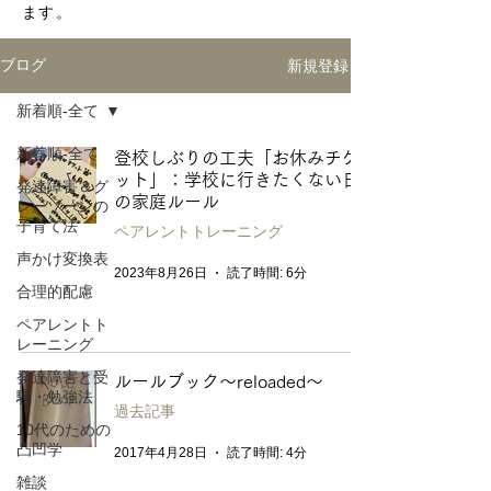
ます。
新規登録
ブログ
新着順-全て
新着順-全て
登校しぶりの工夫「お休みチケ
ット」：学校に行きたくない日
発達障害＆グ
の家庭ルール
レーゾーンの
子育て法
ペアレントトレーニング
声かけ変換表
2023年8月26日
読了時間: 6分
合理的配慮
ペアレントト
レーニング
発達障害と受
ルールブック〜reloaded〜
験・勉強法
過去記事
10代のための
凸凹学
2017年4月28日
読了時間: 4分
雑談