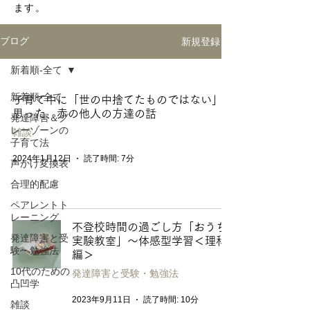
ます。
新規登録
ブログ
新着順-全て
新着順-全て
子育て中に「世の中捨てたものではない」と
思った、赤の他人の方達の話
発達障害＆グ
レーゾーンの
雑談
子育て法
2024年1月12日
読了時間: 7分
声かけ変換表
合理的配慮
ペアレントト
レーニング
不登校時間の過ごし方「おうち
発達障害と受
実験教室」〜体感型学習＜理科
験・勉強法
編＞
10代のための
発達障害と受験・勉強法
凸凹学
2023年9月11日
読了時間: 10分
雑談