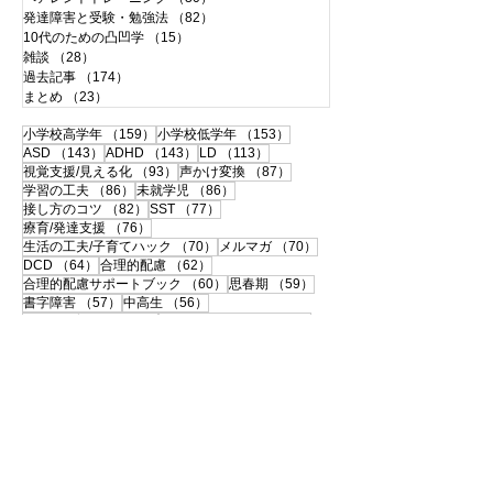
発達障害と受験・勉強法
（82）
82件の記事
10代のための凸凹学
（15）
15件の記事
雑談
（28）
28件の記事
過去記事
（174）
174件の記事
まとめ
（23）
23件の記事
159件の記事
153件の記事
小学校高学年
（159）
小学校低学年
（153）
143件の記事
143件の記事
113件の記事
ASD
（143）
ADHD
（143）
LD
（113）
93件の記事
87件の記事
視覚支援/見える化
（93）
声かけ変換
（87）
86件の記事
86件の記事
学習の工夫
（86）
未就学児
（86）
82件の記事
77件の記事
接し方のコツ
（82）
SST
（77）
76件の記事
療育/発達支援
（76）
70件の記事
70件の記事
生活の工夫/子育てハック
（70）
メルマガ
（70）
64件の記事
62件の記事
DCD
（64）
合理的配慮
（62）
60件の記事
59件の記事
合理的配慮サポートブック
（60）
思春期
（59）
57件の記事
56件の記事
書字障害
（57）
中高生
（56）
51件の記事
50件の記事
108の子育て法
（51）
配慮事例・体験談
（50）
50件の記事
49件の記事
支援ツールのシェア
（50）
学校との連携
（49）
49件の記事
46件の記事
宿題
（49）
120の子育て法
（46）
46件の記事
45件の記事
便利グッズ
（46）
おうち療育
（45）
42件の記事
ペアレントトレーニング
（42）
41件の記事
40件の記事
大人の発達障害
（41）
相談・面談
（40）
40件の記事
39件の記事
自己理解
（40）
中学受験
（39）
35件の記事
35件の記事
伝わる！声かけ変換
（35）
感覚過敏
（35）
33件の記事
32件の記事
32件の記事
先生
（33）
教具・教材
（32）
環境と個性
（32）
29件の記事
29件の記事
インドア
（29）
入学準備・就学
（29）