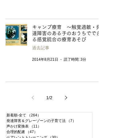
キャンプ療育 〜触覚過敏・発
達障害のある子のおうちででき
る感覚統合の療育あそび
過去記事
2014年8月21日
読了時間: 3分
1
/
2
新着順-全て
（264）
264件の記事
発達障害＆グレーゾーンの子育て法
（7）
7件の記事
声かけ変換表
（11）
11件の記事
合理的配慮
（47）
47件の記事
ペアレントトレーニング
（30）
30件の記事