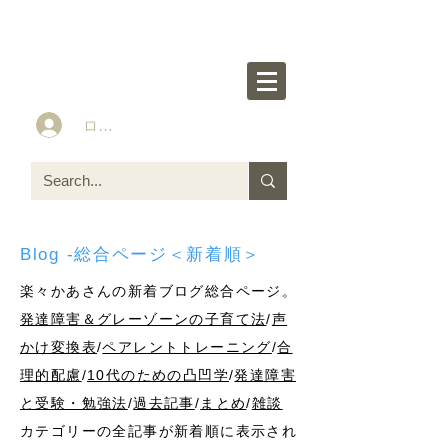
楽々かあさん公式HP
Idea&Tools​​ for ASD LD ADHD kids
ログイン
Blog -総合ページ＜新着順＞
楽々かあさんの新着ブログ総合ページ。
発達障害＆グレーゾーンの子育て法
/
声
かけ変換表
/
ペアレントトレーニング
/
合
理的配慮
/
10代のための凸凹学
/
発達障害
と受験・勉強法
/
過去記事
/
まとめ
/
雑談
カテゴリーの全記事が新着順に表示され