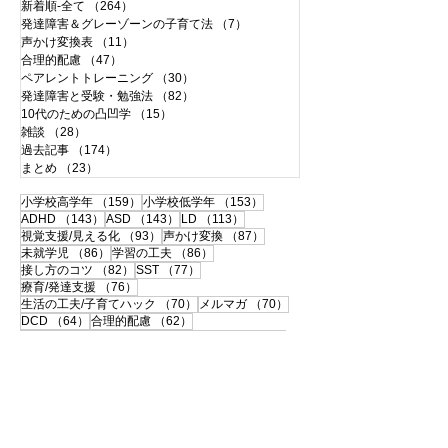
新着順-全て
（264）
264件の記事
発達障害＆グレーゾーンの子育て法
（7）
7件の記事
声かけ変換表
（11）
11件の記事
合理的配慮
（47）
47件の記事
ペアレントトレーニング
（30）
30件の記事
発達障害と受験・勉強法
（82）
82件の記事
10代のための凸凹学
（15）
15件の記事
雑談
（28）
28件の記事
過去記事
（174）
174件の記事
まとめ
（23）
23件の記事
159件の記事
153件の記事
小学校高学年
（159）
小学校低学年
（153）
143件の記事
143件の記事
113件の記事
ADHD
（143）
ASD
（143）
LD
（113）
93件の記事
87件の記事
視覚支援/見える化
（93）
声かけ変換
（87）
86件の記事
86件の記事
未就学児
（86）
学習の工夫
（86）
82件の記事
77件の記事
接し方のコツ
（82）
SST
（77）
76件の記事
療育/発達支援
（76）
70件の記事
70件の記事
生活の工夫/子育てハック
（70）
メルマガ
（70）
64件の記事
62件の記事
DCD
（64）
合理的配慮
（62）
60件の記事
59件の記事
合理的配慮サポートブック
（60）
思春期
（59）
57件の記事
56件の記事
書字障害
（57）
中高生
（56）
51件の記事
50件の記事
108の子育て法
（51）
配慮事例・体験談
（50）
50件の記事
49件の記事
支援ツールのシェア
（50）
学校との連携
（49）
49件の記事
46件の記事
宿題
（49）
120の子育て法
（46）
46件の記事
45件の記事
便利グッズ
（46）
おうち療育
（45）
42件の記事
ペアレントトレーニング
（42）