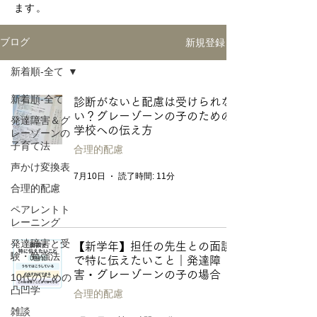
ます。
新規登録
ブログ
新着順-全て
新着順-全て
診断がないと配慮は受けられな
い？グレーゾーンの子のための
発達障害＆グ
学校への伝え方
レーゾーンの
子育て法
合理的配慮
声かけ変換表
7月10日
読了時間: 11分
合理的配慮
ペアレントト
レーニング
発達障害と受
【新学年】担任の先生との面談
験・勉強法
で特に伝えたいこと｜発達障
害・グレーゾーンの子の場合
10代のための
凸凹学
合理的配慮
雑談