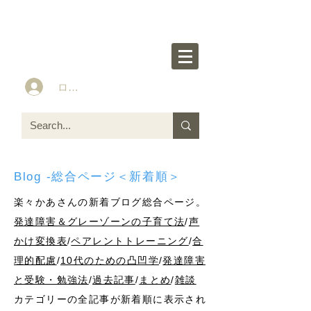
楽々かあさん公式HP
Idea&Tools​​ for ASD LD ADHD kids
ログイン
Blog -総合ページ＜新着順＞
楽々かあさんの新着ブログ総合ページ。
発達障害＆グレーゾーンの子育て法
/
声
かけ変換表
/
ペアレントトレーニング
/
合
理的配慮
/
10代のための凸凹学
/
発達障害
と受験・勉強法
/
過去記事
/
まとめ
/
雑談
カテゴリーの全記事が新着順に表示され