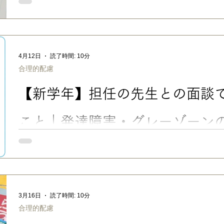
発達障害グレーゾーン・未診断の子は、学校で配慮や合理的配
この記事では、診断がなくても学校と相談できる理由や、診断書
の先生への伝え方のコツを、実際の連絡帳・口頭での実例つきで紹
ゾーン・未診断の子が学校で困りやすい理由 今回は、主に通常
ーンのお子さんについて。 うちの次男も長女も、グレーゾーンで
4月12日
読了時間: 10分
専門病院で診てもらったことがありますが、ASDの傾向があるも
合理的配慮
いまま、現在大学１年生で、一人暮らし奮闘中。 長女は、小学
にやや遅れがあってLDを疑い、かかりつけ医に相談しましたが
【新学年】担任の先生との面談
程度」大丈夫になったので、未診断のまま、現在高校１年生。 
優しい子に育ってくれましたが…… ただ、診断がないからと言
わけではありません。 特に、小学校時代は、次男は繊細で言い
こと｜発達障害・グレーゾーン
たし、長
「新学年の面談、何をどう伝えればいい？」ーー発達障害・グレ
ことやお願いしたい配慮が、どうしても多くなりがちですよね。
をムダなく有意義にするための準備・伝え方・聞き方を、実例を
す。 ■新学年の面談が必要になるケースとは？ 新学年になると
も、何かと不安や心配になると思います。 特に、発達障害・グレ
3月16日
読了時間: 10分
い先生も、うちの子のことをわかってくれるといいな」 「通常
合理的配慮
しても大丈夫？」 「去年の先生みたいに、おおらかに接してくれ
て、お悩みの場合もあるでしょう（↑私の実例です😅） こんな時