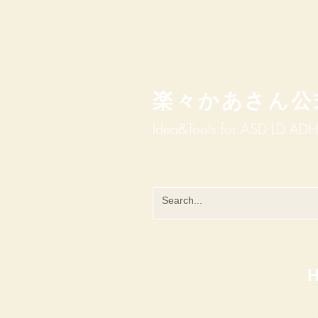
楽々かあさん公
Idea&Tools​​ for ASD LD AD