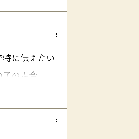
慮を相談できるのでしょうか？
を求められた時の考え方、担任
介します。 ■発達障害グレー
学級で学ぶ、発達障害グレーゾ
す。 次男は一度長男と一緒に
のの、確定的な診断には至らな
校低学年では、文字の「読み」
自然と成長が追いつき、「ある
で特に伝えたい
今では二人とも、しっかりした
って、本人が何も困らなかった
たいことがはっきり言えなかっ
の子の場合
ーゾーンの子の場合、伝えたい
この記事では、新担任との面談
もとにわかりやすく解説しま
、お子さんも、そしてママパパ
ーゾーンの子の場合、 「新し
学級の先生に、たくさんお願い
るといいんだけど……」 なん
、先日の「【コピペOK】学校