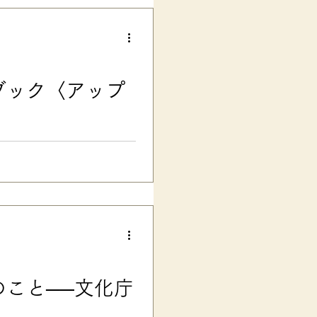
場美鈴４冊目の今回の本は……
害のある子のご家庭と学校の橋
に…… という願いを込めた、
うちの子のことをわかってほし
皆さんの 「学校に、我が子の
ブック〈アップ
願いしたいけど、伝え方がわか
応える実践書です。 日本の学校
の合理的配慮の伝え方
ンロード ■ 学校連携に特化
く！ こんにちは。楽々かあさ
一般公開した、オリジナルフォー
生に伝わる! 子どもがラクにな
行に伴い、大幅に改訂・改善し、よ
していただきました。 本を買っ
も無料ダウンロード できます
式」は、うちと同じように、主に
こと──文化庁
定し、 小中学校の先生との連
フォーマット です。ポジティ