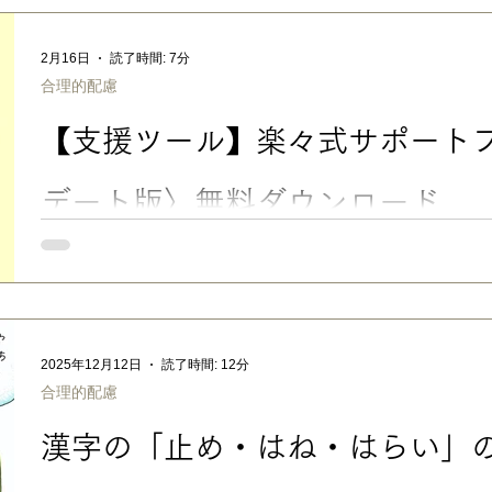
がラクになる合理的配慮サポートブック』が刊行されます。 大
担任の先生と合理的配慮を上手に相談できるように…… 発達障
2月16日
読了時間: 7分
渡しに…… お子さんが自分のことを自分の言葉で伝えられるよう
合理的配慮
唯一無二の実践ガイドブックだと自負しています。 ■「先生に、
い」ママ・パパに この本は、発達障害のある子を育てる保護者の
【支援ツール】楽々式サポート
ことをもっと理解してほしい」 「担任の先生に合理的配慮をお
らない」 「学校との連携がうまくいかない」 といったお悩みに
教育現場の事情に合わせて、うちの経験をもとに、担任の先生へ
デート版〉無料ダウンロード
【支援ツール】楽々式サポートブック〈アップデート版〉無料ダウ
した、楽々かあさんオリジナル・フォーマットが、より使いやす
んです。 私が2015 年に考案し「楽々かあさん公式 HP」より
マット「楽々式サポートブック」を、3月発売の新著 『 担任の先
る合理的配慮サポートブック』 （合同出版/2026.3.6） の刊
2025年12月12日
読了時間: 12分
り使いやすくした 〈アップデート版〉 として、制作・一般公開
合理的配慮
ても買わなくても、 合同出版さんの特設サイトより 、 どなたで
😉 👉楽々式サポートブック〈アップデート版〉の特徴 「楽々
漢字の「止め・はね・はらい」の
通常学級で学ぶ発達障害・グレーゾーンの子を育てるご家庭を想
携に特化した、独自の工夫が満載の、楽々かあさんオリジナル・
ブな情報や具体的工夫も盛り込め、通常学級で学ぶ子のニーズに