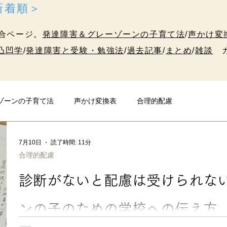
＜新着順＞
合ページ。
発達障害＆グレーゾーンの子育て法
/
声かけ変
凸凹学
/
発達障害と受験・勉強法
/
過去記事
/
まとめ
/
雑談
カ
ゾーンの子育て法
声かけ変換表
合理的配慮
発達障害と受験・勉強法
10代のための凸凹学
雑談
7月10日
読了時間: 11分
合理的配慮
診断がないと配慮は受けられな
ンの子のための学校への伝え方