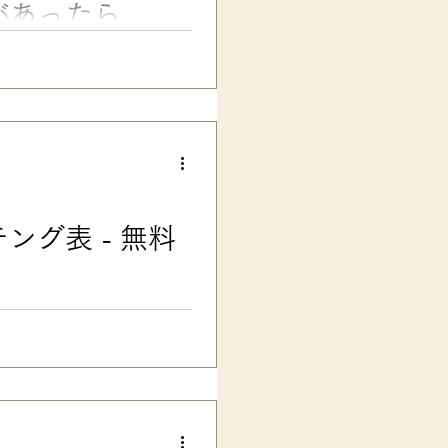
があったら……
テスト・受験に影響も 漢字の
てきた学習の壁です。 彼には
さがあり、視覚も過敏です。 小
し、がんばっても正確に書けな
て、親子で困り果てていまし
ってしまった」 「学校のテスト
などとお悩みの親子さんに向け
トメ・ハネ・ハライ」問題は、
グ表 - 無料
ハネ・ハライ」に厳しかった
..
学習症）がある子をはじめ、発達
際の説明資料、先生方のテス
・口調・行間・ルビ／アイコン
できます） よく、 LDがあ
が、一般的な明朝体は線の太さ