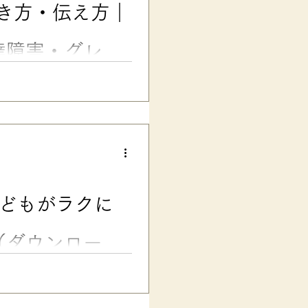
き方・伝え方｜
えしたように、ちょっとした声
連絡帳でOK。 でも…… 新学
の先生一人では判断が難しい配
達障害・グレー
基本とスグに使える文例６選
の小学生時代の連絡帳、約30
連絡帳、どう伝えればいい？
が多いですよね。 特に、発達
の場合には、連絡帳で新しい先
）。 でも、 「通常学級の先
子だけ特別扱いしてもらうわけ
ントと思われないためには、ど
子どもがラクに
います。 この記事では、主に
コピペOK）」連絡帳の文例を
します。...
（ダウンロード
ことを「先生にどう伝えたらい
方にお悩みの、ママ・パパ・現
『担任の先生に伝わる! 子ども