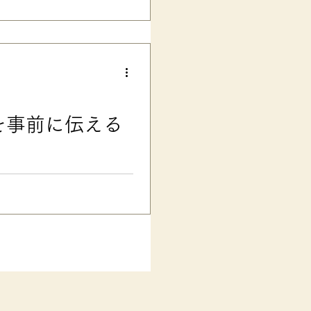
子さんにも超オススメ！ 「メ
中（テレビ朝日系列/毎週土曜日
たので、思わず原作マンガ...
を事前に伝える
「発
に不利な影響が及ばないだろう
思います。