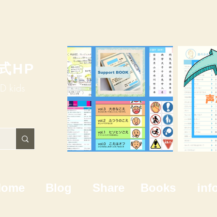
式HP
HD kids
Home
Blog
Share
Books
inf