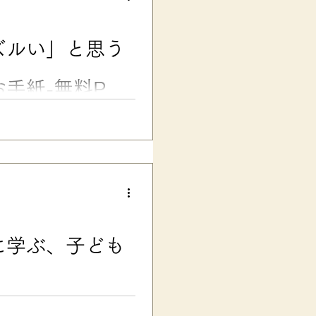
点などは認識しづらくて、誤読
学校低学年の頃、 先生に漢字の
どう直していいのかわからない
ズルい」と思う
いが見分けられなかったのだと
くい、の個人差がありますが、
ォント」だけではあり
手紙-無料PDF
不公平！」「ひいきだ」……
も達に、こんな気持ちが芽生え
」と感じる子どもに、わかりや
的配慮を「ズルい」と思う子
理的配慮への理解と啓発 発達障
供が、公共・民間事業者共に法
て、1年が経ちました。 （参
パーや飲食店などを見る限り、一
に学ぶ、子ども
が……。 それでも、この春よ
も「合理的に」対応してくれ、
ました！🌸）。..