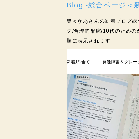
Blog -総合ページ
楽々かあさんの新着ブログ総
グ
/
合理的配慮
/
10代のための
順に表示されます。
新着順-全て
発達障害＆グレー
ペアレントトレーニング
過去記事
まとめ