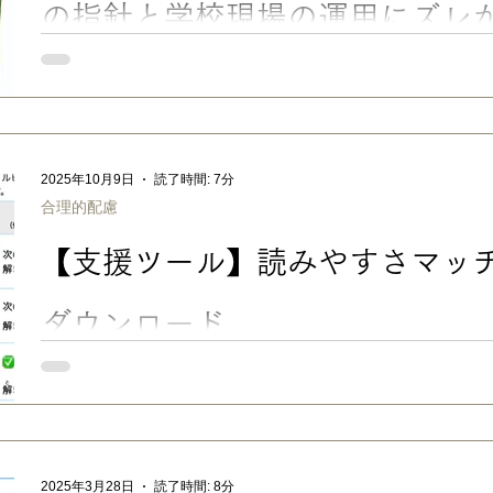
の指針と学校現場の運用にズレ
■ 漢字の「止め・はね・はらい」で、減点・やり直し？ 宿題・
「止め・はね・はらい」のことは、うちの長男も何度もぶつかっ
LD（学習障害/限局性学習症）の書字障害の傾向や手先の不器用
学校1年生の頃は、漢字を添削されても本当に見分けがつかない
いし、自信と意欲をなくすしで、漢字書き取りの宿題につまづい
2025年10月9日
読了時間: 7分
た。 この記事では、 「添削指導が細かすぎる担任の先生に当た
合理的配慮
の採点が厳しくて納得できない」 「受験での影響が不安」 ……
て、以下の順でお伝えしたいと思います。 ＜目次＞ ■ 漢字の「
【支援ツール】読みやすさマッチン
宿題・テスト・受験でのハードルにも ■ 文化庁の指針：「字体が正しければ、字形の違いは誤
りと考えなくてよい」 ■ もしも、担任の先生が漢字の「トメ・
ら？ ■ うちの実例：先生の漢字の添削や採点が厳しい・不安な場合.
ダウンロード
■ 「読みやすさマッチング表」を公開しました LD（学習障害/
障害のある子の参考書・問題集選びや、合理的配慮をお願いする
ト・プリントのUD化の参考などに使える一覧表です。 フォント
の有無を組み合わせて比較 できます。（文末より無料ダウンロード
る子は「明朝体のフォント（書体）は読みづらい」 と聞きます
2025年3月28日
読了時間: 8分