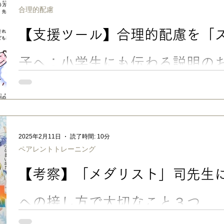
が一定ではなく、特にトメ・ハネ・ハライの尖った三角部分や濁
合理的配慮
しやすい傾向があるようです。 ややLD傾向があった長男も、小
トメ・ハネ・ハライを添削 されても 「何が違うの！？ どこを
【支援ツール】合理的配慮を「
よ〜😭」 と泣いてたので、やる気の問題ではなくて、本当に違
思います。 このように、フォントによって、読みやすい/読みに
実は、子どもにとって、文章の読みやすさを左右する要素は「フ
子へ：小学生にも伝わる説明のお
ダウンロード
「なんで〇〇くんだけ特別扱い？」「それってズルくない？」「
発達障害のある子への学校での合理的配慮に対し、クラスの子ど
ることもあるでしょう。この記事では、 合理的配慮を「ズルい
すく説明するためのお手紙 を紹介します。 【支援ツール】合理
へ：小学生にも伝わる説明のお手紙-無料PDFダウンロード ■ 合
2025年2月11日
読了時間: 10分
害を含む、障害のある子ども・大人の方に対する合理的配慮の提
ペアレントトレーニング
的義務となった「改正障害者差別解消法」が2024.4より施行され
考：内閣府「 合理的配慮リーフレット 」） 私がよく行くスー
【考察】「メダリスト」司先生
般的な社会の中では、さほど大きな変化はないような気もします
り長男が再入学することになった私立大学では、入学前からとて
不安なく通えそうで安心しました（おかげさまで、第一志望に合格し
への接し方で大切なこと３つ