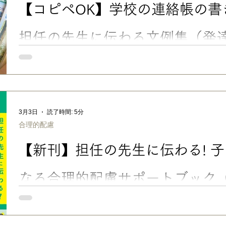
【コピペOK】学校の連絡帳の書
の連絡帳の書き方・伝え方｜担任の先生に伝わる文例集」でお伝
かけや工夫、簡単なサポートグッズの持ち込みのお願い程度なら、
年などで、子どもについて、伝えたいことがたくさんある 担任
担任の先生に伝わる文例集（発
慮
ゾーンの子向け）
この記事では、先生に伝わりやすい、連絡帳の書き方・伝え方の
を、楽々かあさん独自のノウハウでまとめました。 子ども３人分
冊。先生とのやりとりの試行錯誤の記録です。 ■学校の先生への
新入学のお子さんのママ・パパを始め、新学期は親も不安なこと
障害・グレーゾーンなどで、心配や気になることが多いお子さん
3月3日
読了時間: 5分
生に伝えておきたいことも、いっぱいあるでしょう（わかります
合理的配慮
生はお忙しいみたい。どこまでお願いしていいの？」 「うちの
には……。でも、本人は困ってるし……」 「モンスターペアレ
【新刊】担任の先生に伝わる! 
う伝えればいいの」 ……なんて、お悩みの保護者さんも多いと思
通常学級の担任の先生への連絡帳を想定して、 「すぐに使える（
交えながら、楽々かあさんの連絡帳の独自ノウハウをまとめてご紹介
なる合理的配慮サポートブック
特典つき）
■楽々かあさんの新刊のお知らせ 発達障害・グレーゾーンの子の
いかわからない」という、家庭と学校の連携や合理的配慮の伝え
場の先生に向けた実践ガイドブックです☺️ 3月6日に、新しい著書