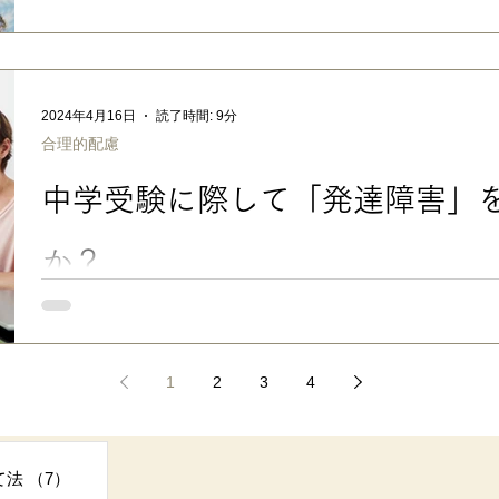
アニメ＆マンガ「メダリスト」は、学校でできないことが多い親
ダリスト」原作マンガ1-4巻 アニメ「 メダリスト 」放映/配信
深夜1:30-）ですね。 作画も動きもOP/EDも全てが素晴らしかっ
2024年4月16日
読了時間: 9分
合理的配慮
中学受験に際して「発達障害」
か？
中学受験でも、高校・大学受験でも言えることだと思いますが…。 受験の前に、志望校に
達障害」があることを伝えたほうがいいのか、でも、それで合否
か…などは、お子さんも保護者さんも、非常に悩まれることだと
1
2
3
4
事
て法
（7）
7件の記事