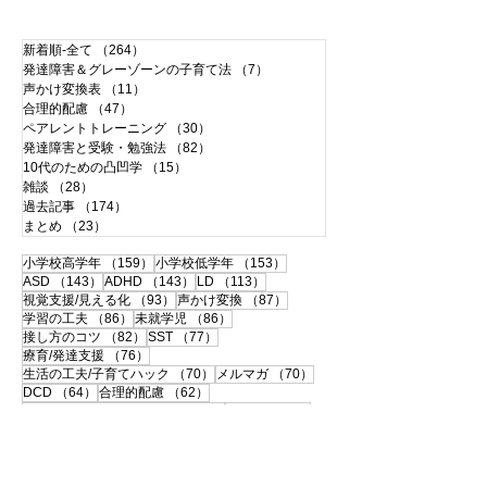
新着順-全て
（264）
264件の記事
発達障害＆グレーゾーンの子育て法
（7）
7件の記事
声かけ変換表
（11）
11件の記事
合理的配慮
（47）
47件の記事
ペアレントトレーニング
（30）
30件の記事
発達障害と受験・勉強法
（82）
82件の記事
10代のための凸凹学
（15）
15件の記事
雑談
（28）
28件の記事
過去記事
（174）
174件の記事
まとめ
（23）
23件の記事
159件の記事
153件の記事
小学校高学年
（159）
小学校低学年
（153）
143件の記事
143件の記事
113件の記事
ASD
（143）
ADHD
（143）
LD
（113）
93件の記事
87件の記事
視覚支援/見える化
（93）
声かけ変換
（87）
86件の記事
86件の記事
学習の工夫
（86）
未就学児
（86）
82件の記事
77件の記事
接し方のコツ
（82）
SST
（77）
76件の記事
療育/発達支援
（76）
70件の記事
70件の記事
生活の工夫/子育てハック
（70）
メルマガ
（70）
64件の記事
62件の記事
DCD
（64）
合理的配慮
（62）
60件の記事
59件の記事
合理的配慮サポートブック
（60）
思春期
（59）
57件の記事
56件の記事
書字障害
（57）
中高生
（56）
51件の記事
50件の記事
108の子育て法
（51）
配慮事例・体験談
（50）
50件の記事
49件の記事
支援ツールのシェア
（50）
学校との連携
（49）
49件の記事
46件の記事
宿題
（49）
120の子育て法
（46）