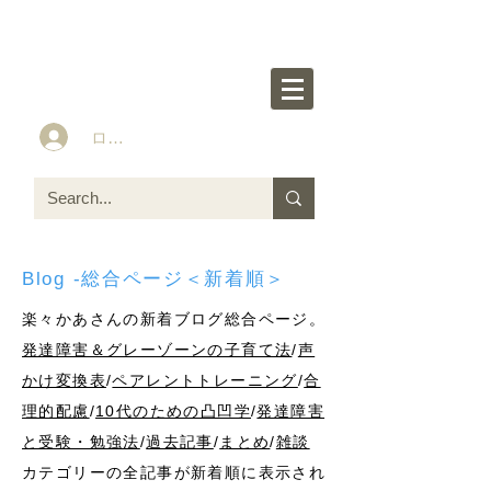
楽々かあさん公式HP
Idea&Tools​​ for ASD LD ADHD kids
ログイン
Blog -総合ページ＜新着順＞
楽々かあさんの新着ブログ総合ページ。
発達障害＆グレーゾーンの子育て法
/
声
かけ変換表
/
ペアレントトレーニング
/
合
理的配慮
/
10代のための凸凹学
/
発達障害
と受験・勉強法
/
過去記事
/
まとめ
/
雑談
カテゴリーの全記事が新着順に表示され