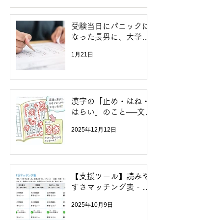
受験当日にパニックに
なった長男に、大学が
してくれた「合理的配
1月21日
慮」体験談
漢字の「止め・はね・
はらい」のこと──文化
庁の指針と学校現場の
2025年12月12日
運用にズレがあった
ら……
【支援ツール】読みや
すさマッチング表 - 無
料ダウンロード
2025年10月9日