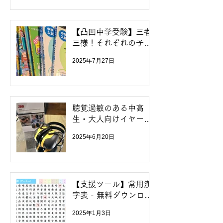
【凸凹中学受験】三者
三様！それぞれの子に
合わせた問題集選びと
2025年7月27日
進め方
聴覚過敏のある中高
生・大人向けイヤーマ
フ感想
2025年6月20日
【支援ツール】常用漢
字表 - 無料ダウンロー
ド
2025年1月3日