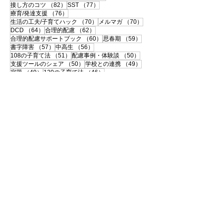
82件の記事
77件の記事
接し方のコツ
（82）
SST
（77）
76件の記事
療育/発達支援
（76）
70件の記事
70件の記事
生活の工夫/子育てハック
（70）
メルマガ
（70）
64件の記事
62件の記事
DCD
（64）
合理的配慮
（62）
60件の記事
59件の記事
合理的配慮サポートブック
（60）
思春期
（59）
57件の記事
56件の記事
書字障害
（57）
中高生
（56）
51件の記事
50件の記事
108の子育て法
（51）
配慮事例・体験談
（50）
50件の記事
49件の記事
支援ツールのシェア
（50）
学校との連携
（49）
49件の記事
46件の記事
宿題
（49）
120の子育て法
（46）
46件の記事
45件の記事
便利グッズ
（46）
おうち療育
（45）
42件の記事
ペアレントトレーニング
（42）
41件の記事
40件の記事
大人の発達障害
（41）
相談・面談
（40）
40件の記事
39件の記事
35件の記事
自己理解
（40）
中学受験
（39）
感覚過敏
（35）
35件の記事
33件の記事
伝わる！声かけ変換
（35）
先生
（33）
32件の記事
32件の記事
教具・教材
（32）
環境と個性
（32）
29件の記事
29件の記事
登園・登校しぶり
（29）
インドア
（29）
29件の記事
28件の記事
入学準備・就学
（29）
身支度・持ち物
（28）
28件の記事
27件の記事
自己肯定感
（28）
漢字・漢字学習
（27）
27件の記事
27件の記事
読字障害
（27）
ライフスキル
（27）
27件の記事
27件の記事
感覚統合
（27）
書籍紹介
（27）
26件の記事
26件の記事
かんしゃく・パニック
（26）
見通し不安
（26）
26件の記事
26件の記事
不器用
（26）
コーピング・メンタルケア
（26）
25件の記事
24件の記事
24件の記事
医療・検査
（25）
夏休み
（24）
触覚過敏
（24）
23件の記事
22件の記事
21件の記事
理解と啓発
（23）
ICT
（22）
TPO
（21）
21件の記事
20件の記事
体感型学習
（21）
セルフコントロール
（20）
20件の記事
19件の記事
算数
（20）
未診断・グレーゾーン
（19）