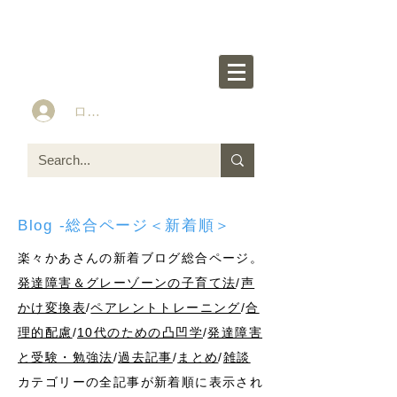
楽々かあさん公式HP
Idea&Tools​​ for ASD LD ADHD kids
ログイン
Blog -総合ページ＜新着順＞
楽々かあさんの新着ブログ総合ページ。
発達障害＆グレーゾーンの子育て法
/
声
かけ変換表
/
ペアレントトレーニング
/
合
理的配慮
/
10代のための凸凹学
/
発達障害
と受験・勉強法
/
過去記事
/
まとめ
/
雑談
カテゴリーの全記事が新着順に表示され