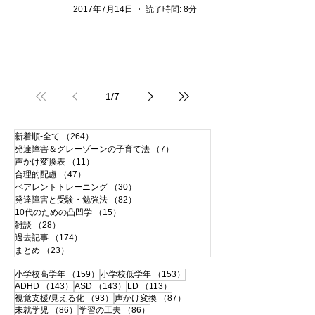
2017年7月14日
読了時間: 8分
1
/
7
新着順-全て
（264）
264件の記事
発達障害＆グレーゾーンの子育て法
（7）
7件の記事
声かけ変換表
（11）
11件の記事
合理的配慮
（47）
47件の記事
ペアレントトレーニング
（30）
30件の記事
発達障害と受験・勉強法
（82）
82件の記事
10代のための凸凹学
（15）
15件の記事
雑談
（28）
28件の記事
過去記事
（174）
174件の記事
まとめ
（23）
23件の記事
159件の記事
153件の記事
小学校高学年
（159）
小学校低学年
（153）
143件の記事
143件の記事
113件の記事
ADHD
（143）
ASD
（143）
LD
（113）
93件の記事
87件の記事
視覚支援/見える化
（93）
声かけ変換
（87）
86件の記事
86件の記事
未就学児
（86）
学習の工夫
（86）