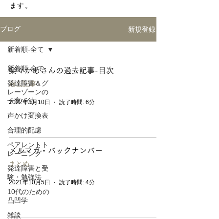
ます。
新規登録
ブログ
新着順-全て
新着順-全て
楽々かあさんの過去記事-目次
発達障害＆グ
過去記事
レーゾーンの
子育て法
2022年3月10日
読了時間: 6分
声かけ変換表
合理的配慮
ペアレントト
メルマガ・バックナンバー
レーニング
まとめ
発達障害と受
験・勉強法
2021年10月5日
読了時間: 4分
10代のための
凸凹学
雑談