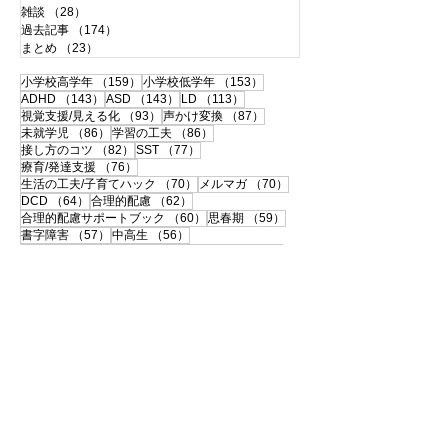
雑談
（28）
28件の記事
過去記事
（174）
174件の記事
まとめ
（23）
23件の記事
159件の記事
153件の記事
小学校高学年
（159）
小学校低学年
（153）
143件の記事
143件の記事
113件の記事
ADHD
（143）
ASD
（143）
LD
（113）
93件の記事
87件の記事
視覚支援/見える化
（93）
声かけ変換
（87）
86件の記事
86件の記事
未就学児
（86）
学習の工夫
（86）
82件の記事
77件の記事
接し方のコツ
（82）
SST
（77）
76件の記事
療育/発達支援
（76）
70件の記事
70件の記事
生活の工夫/子育てハック
（70）
メルマガ
（70）
64件の記事
62件の記事
DCD
（64）
合理的配慮
（62）
60件の記事
59件の記事
合理的配慮サポートブック
（60）
思春期
（59）
57件の記事
56件の記事
書字障害
（57）
中高生
（56）
51件の記事
50件の記事
108の子育て法
（51）
配慮事例・体験談
（50）
50件の記事
49件の記事
支援ツールのシェア
（50）
学校との連携
（49）
49件の記事
46件の記事
宿題
（49）
120の子育て法
（46）
46件の記事
45件の記事
便利グッズ
（46）
おうち療育
（45）
42件の記事
ペアレントトレーニング
（42）
41件の記事
40件の記事
大人の発達障害
（41）
相談・面談
（40）
40件の記事
39件の記事
35件の記事
自己理解
（40）
中学受験
（39）
感覚過敏
（35）
35件の記事
33件の記事
伝わる！声かけ変換
（35）
先生
（33）
32件の記事
32件の記事
教具・教材
（32）
環境と個性
（32）
29件の記事
29件の記事
登園・登校しぶり
（29）
インドア
（29）
29件の記事
28件の記事
入学準備・就学
（29）
身支度・持ち物
（28）
28件の記事
27件の記事
自己肯定感
（28）
漢字・漢字学習
（27）