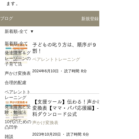
ます。
新規登録
ブログ
新着順-全て
新着順-全て
子どもの叱り方は、順序が９
割！
発達障害＆グ
レーゾーンの
ペアレントトレーニング
子育て法
2024年6月10日
読了時間: 8分
声かけ変換表
合理的配慮
ペアレントト
レーニング
【支援ツール】伝わる！声かけ
発達障害と受
変換表【ママ・パパ応援編】-無
験・勉強法
料ダウンロード公式
10代のための
声かけ変換表
凸凹学
2023年10月20日
読了時間: 6分
雑談