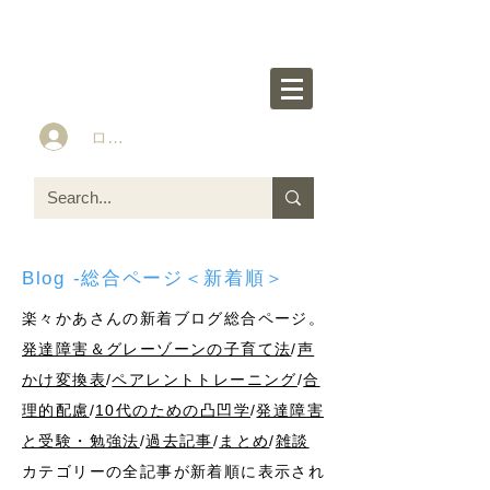
楽々かあさん公式HP
Idea&Tools​​ for ASD LD ADHD kids
ログイン
Blog -総合ページ＜新着順＞
楽々かあさんの新着ブログ総合ページ。
発達障害＆グレーゾーンの子育て法
/
声
かけ変換表
/
ペアレントトレーニング
/
合
理的配慮
/
10代のための凸凹学
/
発達障害
と受験・勉強法
/
過去記事
/
まとめ
/
雑談
カテゴリーの全記事が新着順に表示され