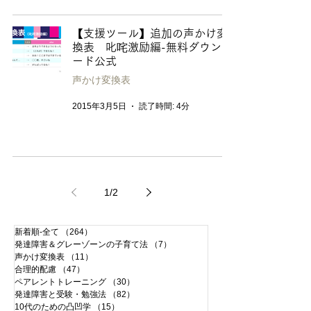
【支援ツール】追加の声かけ変
換表 叱咤激励編-無料ダウンロ
ード公式
声かけ変換表
2015年3月5日
読了時間: 4分
1
/
2
新着順-全て
（264）
264件の記事
発達障害＆グレーゾーンの子育て法
（7）
7件の記事
声かけ変換表
（11）
11件の記事
合理的配慮
（47）
47件の記事
ペアレントトレーニング
（30）
30件の記事
発達障害と受験・勉強法
（82）
82件の記事
10代のための凸凹学
（15）
15件の記事