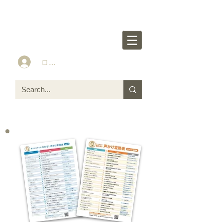
楽々かあさん公式HP
Idea&Tools​​ for ASD LD ADHD kids
ログイン