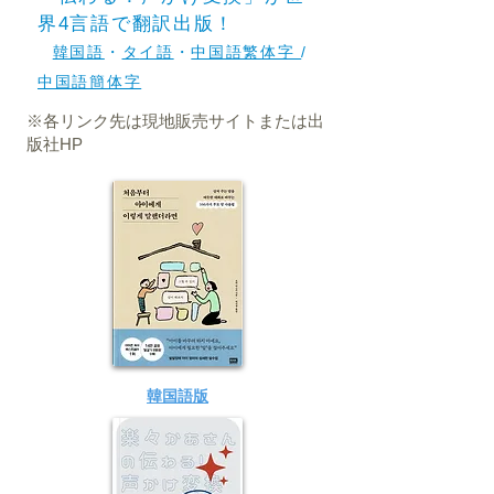
界4言語で翻訳出版
！​
韓国語
・
タ
イ語
・
中国語繁体字
/
中国語簡体字
※各リンク先は現地販売サイトまたは出
版社HP
​韓国語版