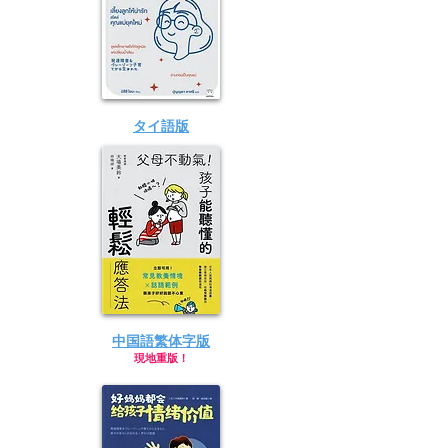
​タイ語版
中国語​繁体字版
​現地重版！