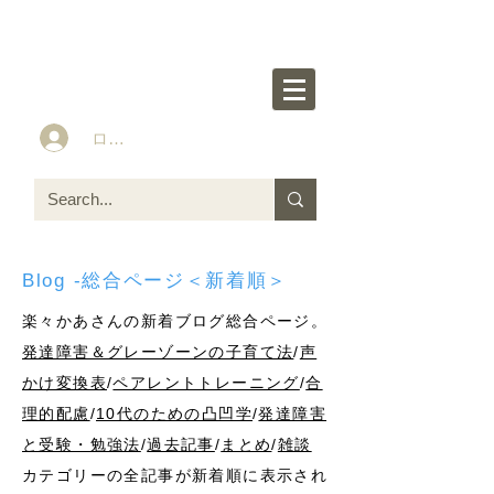
楽々かあさん公式HP
Idea&Tools​​ for ASD LD ADHD kids
ログイン
Blog -総合ページ＜新着順＞
楽々かあさんの新着ブログ総合ページ。
発達障害＆グレーゾーンの子育て法
/
声
かけ変換表
/
ペアレントトレーニング
/
合
理的配慮
/
10代のための凸凹学
/
発達障害
と受験・勉強法
/
過去記事
/
まとめ
/
雑談
カテゴリーの全記事が新着順に表示され