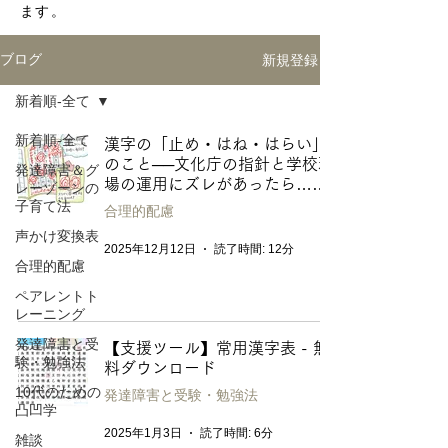
ます。
新規登録
ブログ
新着順-全て
新着順-全て
漢字の「止め・はね・はらい」
のこと──文化庁の指針と学校現
発達障害＆グ
場の運用にズレがあったら……
レーゾーンの
子育て法
合理的配慮
声かけ変換表
2025年12月12日
読了時間: 12分
合理的配慮
ペアレントト
レーニング
発達障害と受
【支援ツール】常用漢字表 - 無
験・勉強法
料ダウンロード
10代のための
発達障害と受験・勉強法
凸凹学
2025年1月3日
読了時間: 6分
雑談