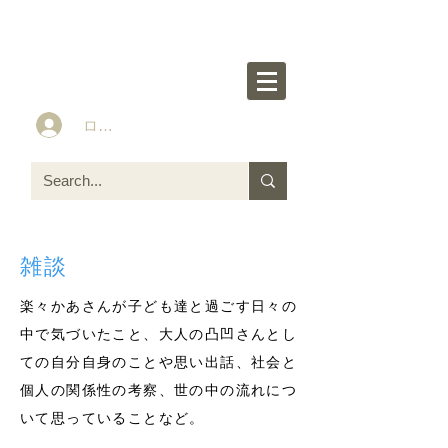
楽々かあさん公式HP
Idea&Tools​​ for ASD LD ADHD kids
ログイン
雑談
楽々かあさんが子ども達と過ごす日々の
中で気づいたこと、大人の凸凹さんとし
ての自分自身のことや思い出話、社会と
個人の関係性の考察、世の中の流れにつ
いて思っていることなど。