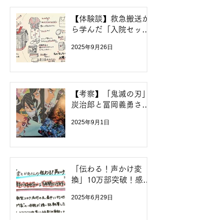
【体験談】救急搬送か
ら学んだ「入院セッ
ト」と母不在でも家族
2025年9月26日
が困らない工夫
【考察】「鬼滅の刃」
炭治郎と冨岡義勇さん
に学ぶ、役割期待と“自
2025年9月1日
分らしさ”の引き受け方
「伝わる！声かけ変
換」10万部突破！感謝
をこめて、著者直筆メ
2025年6月29日
ッセージ入り本を寄贈
します✨