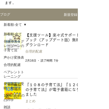
ます。
新規登録
ブログ
新着順-全て
新着順-全て
【支援ツール】楽々式サポート
ブック〈アップデート版〉無料
発達障害＆グ
ダウンロード
レーゾーンの
子育て法
合理的配慮
声かけ変換表
2月16日
読了時間: 7分
合理的配慮
ペアレントト
レーニング
発達障害と受
『１０８の子育て法』『１２０
験・勉強法
の子育て法』が電子書籍になり
ました
10代のための
凸凹学
まとめ
雑談