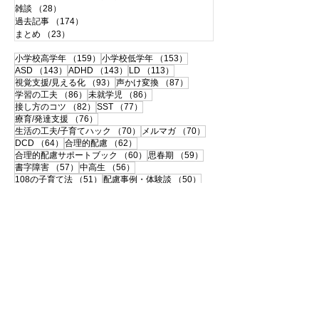
雑談
（28）
28件の記事
過去記事
（174）
174件の記事
まとめ
（23）
23件の記事
159件の記事
153件の記事
小学校高学年
（159）
小学校低学年
（153）
143件の記事
143件の記事
113件の記事
ASD
（143）
ADHD
（143）
LD
（113）
93件の記事
87件の記事
視覚支援/見える化
（93）
声かけ変換
（87）
86件の記事
86件の記事
学習の工夫
（86）
未就学児
（86）
82件の記事
77件の記事
接し方のコツ
（82）
SST
（77）
76件の記事
療育/発達支援
（76）
70件の記事
70件の記事
生活の工夫/子育てハック
（70）
メルマガ
（70）
64件の記事
62件の記事
DCD
（64）
合理的配慮
（62）
60件の記事
59件の記事
合理的配慮サポートブック
（60）
思春期
（59）
57件の記事
56件の記事
書字障害
（57）
中高生
（56）
51件の記事
50件の記事
108の子育て法
（51）
配慮事例・体験談
（50）
50件の記事
49件の記事
支援ツールのシェア
（50）
学校との連携
（49）
49件の記事
46件の記事
宿題
（49）
120の子育て法
（46）
46件の記事
45件の記事
便利グッズ
（46）
おうち療育
（45）
42件の記事
ペアレントトレーニング
（42）
41件の記事
40件の記事
大人の発達障害
（41）
相談・面談
（40）
40件の記事
39件の記事
自己理解
（40）
中学受験
（39）
35件の記事
35件の記事
伝わる！声かけ変換
（35）
感覚過敏
（35）
33件の記事
32件の記事
32件の記事
先生
（33）
教具・教材
（32）
環境と個性
（32）
29件の記事
29件の記事
インドア
（29）
入学準備・就学
（29）
29件の記事
28件の記事
登園・登校しぶり
（29）
身支度・持ち物
（28）
28件の記事
27件の記事
自己肯定感
（28）
感覚統合
（27）