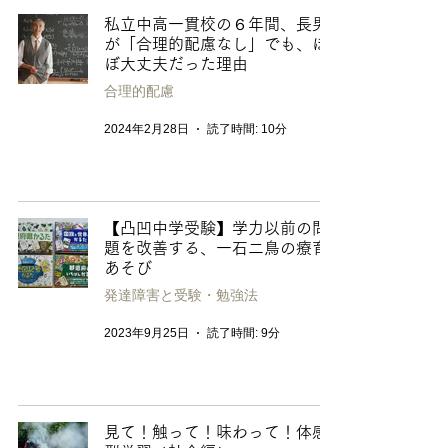
私立中高一貫校の６年間、長男
が「合理的配慮なし」でも、ほ
ぼ大丈夫だった理由
合理的配慮
2024年2月28日
読了時間: 10分
【凸凹中学受験】学力以前の問
題を改善する、一石二鳥の療育
あそび
発達障害と受験・勉強法
2023年9月25日
読了時間: 9分
見て！触って！味わって！体感