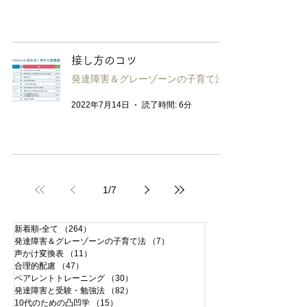
接し方のコツ
発達障害＆グレーゾーンの子育て法
2022年7月14日
読了時間: 6分
1
/
7
新着順-全て
（264）
264件の記事
発達障害＆グレーゾーンの子育て法
（7）
7件の記事
声かけ変換表
（11）
11件の記事
合理的配慮
（47）
47件の記事
ペアレントトレーニング
（30）
30件の記事
発達障害と受験・勉強法
（82）
82件の記事
10代のための凸凹学
（15）
15件の記事