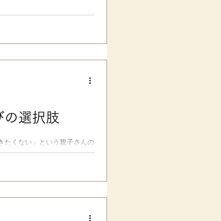
学受験生と、社会人にもオスス
します。努力不要、買うだけで
を、勝手に独断で紹介してま
ます（私に頼まないで〜）。
ノック部分が外れない設計の画期的
始めた長男ですが、一般的なシ
てしまうので、数日で使えなく
楽しそうに飛ばしてまし
びの選択肢
的に減りました。滑りにくい素
とのこと。0.9mm芯（Bか２
購入し、私のイラストの下書きや
きたくない」という親子さんの
うちでは長男が５年生の頃よ
が当時、小学校では通常学級と
の意欲も強かったのですが、う
でハードルが高い」 「でも、
い」 「特別支援学校は入学条
うちの地域では普通高校進学を
ざるを得なかったのですが…