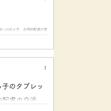
固宣言。 👉関連コラム：
学級で違うの？子どもたちの未来
！」…と、正直、その時の
校への伝え方、合理的配慮の実
するコツまで、保護者・子ども
るためのヒントです。その子に
目次＞ 学校に発達障害がある
・グレーゾーンの場合 入試・
の配慮申請の注意点 大学入学
込む際のコツ 関連リンク・無料
る子のタブレッ
的配慮の交渉術