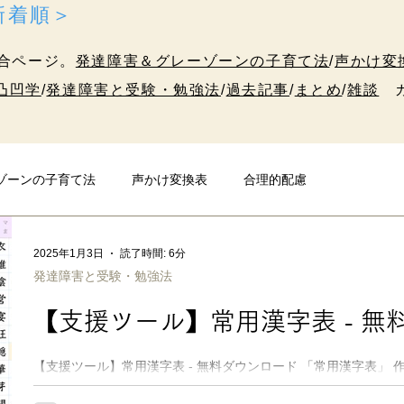
＜新着順＞
合ページ。
発達障害＆グレーゾーンの子育て法
/
声かけ変
凸凹学
/
発達障害と受験・勉強法
/
過去記事
/
まとめ
/
雑談
カ
ゾーンの子育て法
声かけ変換表
合理的配慮
発達障害と受験・勉強法
10代のための凸凹学
雑談
2025年1月3日
読了時間: 6分
発達障害と受験・勉強法
【支援ツール】常用漢字表 - 無
【支援ツール】常用漢字表 - 無料ダウンロード 「常用漢字表」
ど……😅）。 できれば中高生までに覚えたい、 常用漢字2136