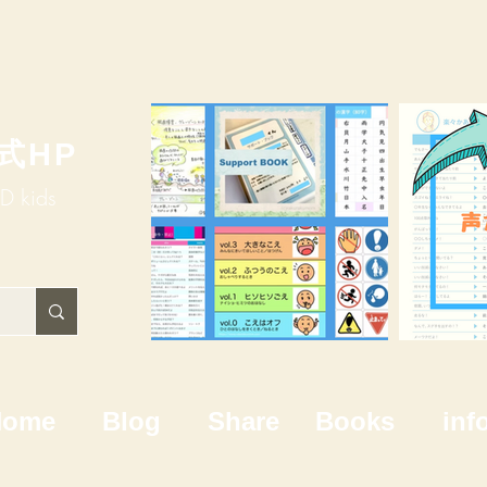
式HP
HD kids
Home
Blog
Share
Books
inf