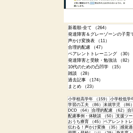
新着順-全て
（264）
264件の記
発達障害＆グレーゾーンの子育
声かけ変換表
（11）
11件の記事
合理的配慮
（47）
47件の記事
ペアレントトレーニング
（30）
発達障害と受験・勉強法
（82）
10代のための凸凹学
（15）
15
雑談
（28）
28件の記事
過去記事
（174）
174件の記事
まとめ
（23）
23件の記事
159件の記事
小学校高学年
（159）
小学校低学
86件の記事
学習の工夫
（86）
未就学児
（86
64件の記事
6
DCD
（64）
合理的配慮
（62）
合
50件の記
配慮事例・体験談
（50）
支援ツー
45件の記事
おうち療育
（45）
ペアレントトレ
35件
伝わる！声かけ変換
（35）
感覚過
29件の記
登園・登校しぶり
（29）
身支度・