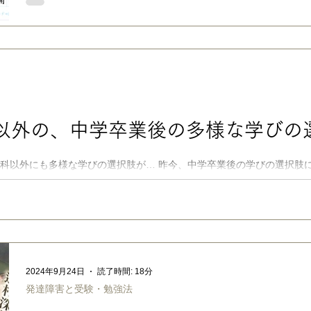
化庁「 常用漢字表の音訓索引 」「 常用漢字表 」などを元に作
ンクあり 以前の「 新学年別漢字表 」に続き、中高生・社会人
強、LDを始め発達障害などのある子・方の合理的配慮、お年寄
由にお役立ていただければ嬉しいです。全11ページの画像は 楽々
いただけます。 ※LD・発達障害のある子の学習サポートツール
配慮の伝え方については、新刊『担任の先生に伝わる！子どもが
ブック』でも詳しく解説しています。 →Amazonで見る ■ 常用
動画によれば、常用漢字は「現代の国語を書き表す場合の漢字使
書き言葉によるコミュニケーションを円滑にするための漢字集合
以外の、中学卒業後の多様な学びの選
通科以外にも多様な学びの選択肢が… 昨今、中学卒業後の学びの選択肢
、 家庭事情 等の有無に関わらず、柔軟に主体的に「普通の高校」以外
2024年9月24日
読了時間: 18分
発達障害と受験・勉強法