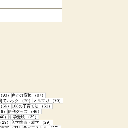
ICT活用は大きな助けになりま
どう伝え、どう交渉すればよい
ち込み許可を得た際の流れや準
の投稿はコロナ前の2016年
布された現在とは状況が違いま
渉術のご参考となれば幸いで
て許可を得ていますが、その後
ロック画面（実例） ４月から長
ばらく、学校とどう話し合うの
体的に発信します。「集団で学
んも全力で応援
93件の記事
87件の記事
（93）
声かけ変換
（87）
70件の記事
70件の記事
子育てハック
（70）
メルマガ
（70）
記事
56件の記事
51件の記事
（56）
108の子育て法
（51）
46件の記事
46件の記事
46）
便利グッズ
（46）
40件の記事
39件の記事
40）
中学受験
（39）
事
29件の記事
29件の記事
（29）
入学準備・就学
（29）
件の記事
27件の記事
27件の記事
字障害
（27）
ライフスキル
（27）