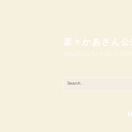
楽々かあさん公
Idea&Tools​​ for ASD LD AD