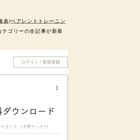
換表
/
ペアレントトレーニン
テゴリーの全記事が新着
ログイン / 新規登録
料ダウンロード
 作りました（大変だったけ
字全てが収録 されています（文