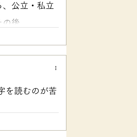
る、公立・私立
その後
発達障害・グレーゾーンの子と
んのベストセラー小説が原作の
る上でもとても有益だったの
/字を読むのが苦
な工夫 うちの長女もそうだった
ど、 音読の宿題などではスラ
た工夫です。 楽々式用語解説