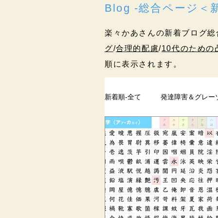
Blog -総合ページ
楽々かあさんの新着ブログ総
グ
/
合理的配慮
/
10代のための
順に表示されます。
新着順-全て
発達障害＆グレー
ペアレントトレーニング
過去記事
まとめ