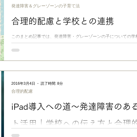
「みんなと同じ中学に行くなら、おれは不登校する！」と長男は断
発達障害＆グレーゾーンの子育て法
LITALICO発達ナビ【発達障害と成績表】特別支援学級と通常
に関わる大問題を知ってください 2018/09/20 更新 「詰んだ
合理的配慮と学校との連携
このまとめ記事では、発達障害・グレーゾーンの子についての学
例、サポートブックの活用法、入試での配慮申請、配慮をお願い
自身と先生が上手に連携して、子どもが安心して学べる環境を作
あった方法なら、みんなと一緒にできることは沢山あります。 ＜
ことを伝えるか？ 学校への上手な伝え方 診断ありの場合 未診断
大学での合理的配慮 LDがある子への入試での合理的配慮 入試で
後の合理的配慮 合理的「小さな」配慮の実例 支援グッズを持ち
ダウンロード
2016年3月4日
読了時間: 8分
合理的配慮
iPad導入への道〜発達障害のあ
ト活用｜学校への伝え方と合理