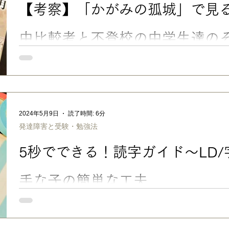
【考察】「かがみの孤城」で見
中比較考と不登校の中学生達の
考察「かがみの孤城」で見る、中学生と不登校 前回のブログ「 
親、中高生にオススメの映画7選 」でも紹介した、 辻村深月さ
「かがみの孤城」 が、中学生の不登校にまつわる諸問題を考え
で、事例とし...
2024年5月9日
読了時間: 6分
発達障害と受験・勉強法
5秒でできる！読字ガイド〜LD
手な子の簡単な工夫
■ LD（読字障害／読み書き障害）/字を読むのが苦手な子の簡単
のですが、LD傾向があって、全く字が読めないわけではないけれ
スラ読めずに時間がかかってしまう…などの子向けのちょっとし