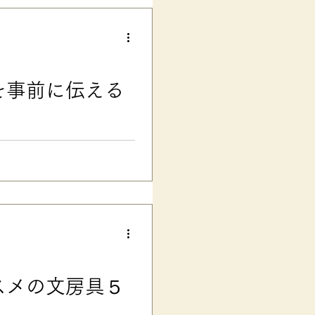
、視覚の過敏さや、視覚認知・音
、文字のかたまりを言葉の意味
したり……と、それぞれの子に
ばしてしまう場合 などには、
文字などの余分な情報をカット
を事前に伝える
けの補助・支援ツールとして、
ラー」「音読用スリット」 な
文字や一行の幅が
「発
に不利な影響が及ばないだろう
思います。
スメの文房具５