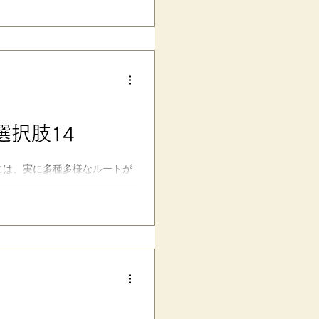
成）。 ※文末にダウンロードリ
・外国人などの漢字学習・受験勉
りの物忘れのヒントなど、ご自
かあさん公式HP より、ご確認
の持ち込みや、学校への合理的
ラクになる合理的配慮サポート
漢字とは…… こちらの文化庁の
用の目安」であり、「日本語の
」だ
択肢14
には、実に多種多様なルートが
の選択をする子も意外といるの