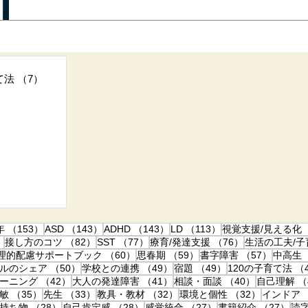
（実例つき）
発達障害やLDのある子にとって、学校タブレット（iPad）などの
す。しかし、「学校でこんな風に使わせてほしい」と思っても、
でしょうか。 この記事では、実際に学校と話し合い、iPadの持
備、伝え方の工夫を、具体的な事例とともにご紹介します。 ※ こ
（当時、長男は小４）のもので、全小中学生にタブレット等が配
事
すが、発達障害・LDのある子が合理的配慮をお願いする際の交
て法
（7）
7件の記事
す。 ※ 交渉時点では、通常学級での使用を前提に学校と交渉し
（ 別の理由で ）支援級に転籍しました。 長男の学習用iPadの
男が学校にiPadを持ち込んでいいという許可を頂きました！ し
30件の記事
か、説明するのか、どう使って行くのか、といったことを、超具
82件の記事
ぶこと」に困難さのあるお子さんの道が開けるよう、楽々かあさ
件の記事
153件の記事
143件の記事
143件の記事
113件の記事
年
（153）
ASD
（143）
ADHD
（143）
LD
（113）
視覚支援/見える化
86件の記事
82件の記事
77件の記事
76件の記事
）
接し方のコツ
（82）
SST
（77）
療育/発達支援
（76）
生活の工夫/
2件の記事
60件の記事
59件の記事
57件の
理的配慮サポートブック
（60）
思春期
（59）
書字障害
（57）
中高生
事
50件の記事
49件の記事
49件の記事
ルのシェア
（50）
学校との連携
（49）
宿題
（49）
120の子育て法
（
42件の記事
41件の記事
40件の記事
ーニング
（42）
大人の発達障害
（41）
相談・面談
（40）
自己理解
（
の記事
35件の記事
33件の記事
32件の記事
32件の記
敏
（35）
先生
（33）
教具・教材
（32）
環境と個性
（32）
インドア
事
28件の記事
28件の記事
27件の記事
27
持ち物
（28）
自己肯定感
（28）
感覚統合
（27）
書籍紹介
（27）
読