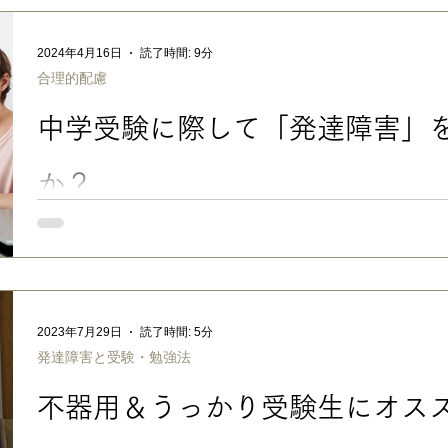
LD/SLD（限局性学習症）より 文章をスラスラ読めないのは
韻処理の課題や未発達で文字を正確に認識・発音できなかったり
2024年4月16日
読了時間: 9分
として捉えるのが苦手だったり、視線移動が苦手で行を読み飛ば
合理的配慮
よって様々な理由があるようですが……。 このうち、行を読み飛
「読みたい行が、1行だけ見えるように」 工夫すると、隣の行の
中学受験に際して「発達障害」
し、視線が定まって読みやすくなると思います。 LDがある方向
「読字ガイド」「リーディングトラッカー」「リーディングルー
どの名称のものがありますが、小学校低学年くらいの教科書だと
か？
中学受験でも、高校・大学受験でも言えることだと思いますが…。 受験の前に、志望校に
達障害」があることを伝えたほうがいいのか、でも、それで合否
か…などは、お子さんも保護者さんも、非常に悩まれることだと
2023年7月29日
読了時間: 5分
発達障害と受験・勉強法
不器用＆うっかり受験生にオス