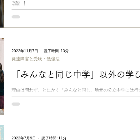
選！
ちょっぴり不器用&うっかりさんの 中学受験生・高校受験生・大
メできる、 うちの子達が愛用した（している）文具５選を紹介
す。 ※うちで実際に使ってみて、本当にいいと思った商品だけ
す。楽々かあさんはステマ案件すべて門前払いでお断りしており
【キャップなしシャーペン】KOKUYO 鉛筆シャープ0.9mm 
2022年11月7日
読了時間: 13分
なシャープペンシル。 中学受験勉強時から、シャーペンを使い
発達障害と受験・勉強法
ャーペンだと、すぐにノック部分や、栓のミニ消しゴムをなくし
なっていました（不要になったシャーペンはロケットに改造して
「みんなと同じ中学」以外の学
た…）。 でも、このシャーペンに出会ってからは買い直しが劇
材の三角太軸なので、本人も「持ちやすくて、すごく書きやすい」
B)が、鉛筆の使用感に近くて小学生にはGood！ 以来まとめて
理由は問わず、とにかく「みんなと同じ、地元の公立中学には行
ために、以前私が収集した学びの選択肢の情報のまとめです。 
り、公立小学校卒業後の進路を親子で考え始めました。 ところ
支援学級の間で揺れ動くタイプの長男は、知的な好奇心や学びへ
ちの地域の場合は… 「学区の公立中学の通常学級では、様々な面
学区の支援級は、学習内容も内申書も高校受験を前提にしていな
件が合わない」 …という八方塞がりの状況。 そんな実情から、
希望するなら、発達障害のある子でも中学では通常学級に在籍せ
2022年7月9日
読了時間: 11分