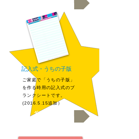
追加！
記入式・うちの子版
ご家庭で「うちの子版」
を作る時用の記入式のブ
ランクシートです。
(2016.5.15追加）
ダウンロード.pdf