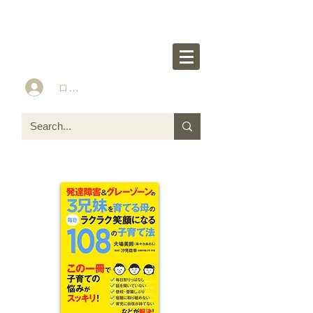
楽々かあさん公式HP
Idea&Tools​​ for ASD LD ADHD kids
ログイン