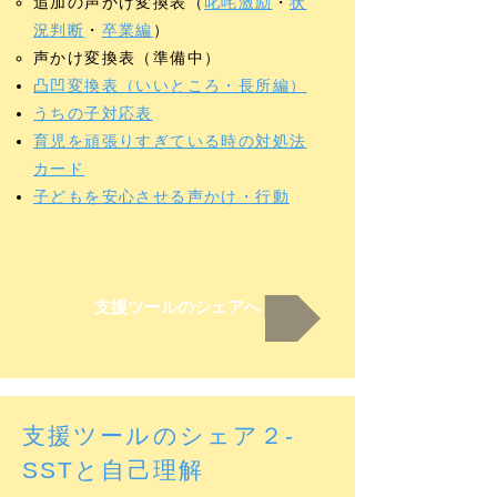
追加の声かけ変換表（
叱咤激励
・
状
況判断
・
卒業編
）
​声かけ変換表（準備中）
凸凹変換表（いいところ・長所編）
うちの子対応表
育児を頑張りすぎている時の対処法
カード
子どもを安心させる声かけ・行動
支援ツールのシェアへ
支援ツールのシェア２-
SSTと自己理解