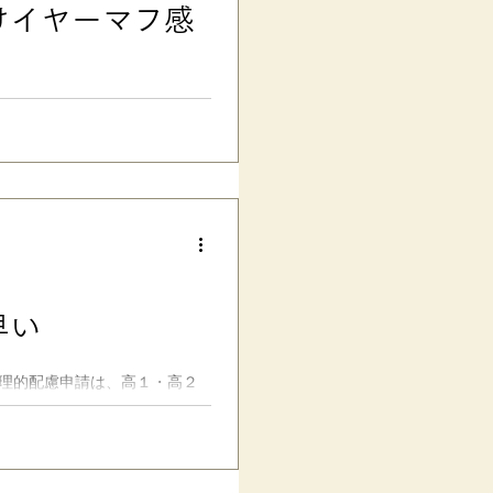
けイヤーマフ感
方 という視点からお伝えした
なった次男が、最近イヤーマフ
ーがいいそうで、今度は「スリ
にグレード＆サイズアップしまし
強していると、隣の部屋の兄の
をつけてくれるのですが、つい
ーマフは少し小さくなり、切実
い……」と珍しくおねだりされ
見る 数ヶ月使った使用感は、「締
早い
どいい。軽いし、長くつけてて
「ごはんだよ〜」と呼んでも程
合理的配慮申請は、高１・高２
ラム記事を執筆しました。 発達
ードル 2024/08/24公
機関の予約や受診が大変なこ
まだ十分ではないこと、生徒た