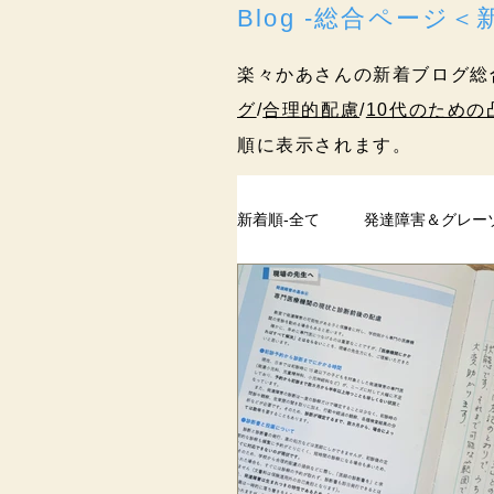
Blog -総合ページ
楽々かあさんの新着ブログ総
グ
/
合理的配慮
/
10代のための
順に表示されます。
新着順-全て
発達障害＆グレー
ペアレントトレーニング
過去記事
まとめ