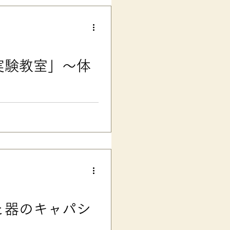
受験生の現実をどこかの偉い人
スト以外の 大学独自の入試等で
プンキャンパス・入試説明会な
体制を整えていることもありま
大学があれば、 早めに事前相談
りませんから、
実験教室」〜体
場）の展示企画、「コトバにな
さん、お笑いコンビのスピード
3～11.13 3
われたときの声かけを、話題の
 科学館や博物館って、不登校の
場無料スペースなので、よけれ
い出したのが、５年前の小５の
と器のキャパシ
の不登校 発達障害グレーゾー
りきりになっていた小４の間
などに不安