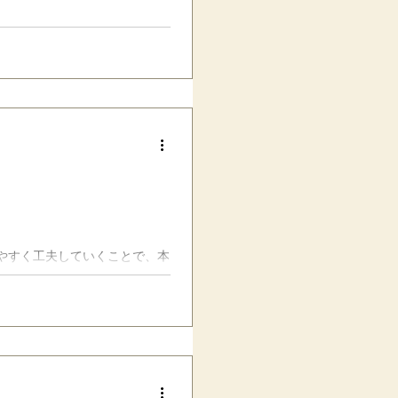
ある場所と、個性との関係性につ
つまり、空間の話です。 自分
し客観的に見てみましょう。 画
う？ みなさんは、今年のクラ
わる頃にはそのクラスの雰囲気
ち着いたクラスや、パリピ中心
としたクラス……なんて場合も
、悪くなったり クラスの雰囲気
りするのではないでしょうか。
ラスに当たると負担が大きく
でも、逆にみんなでワイ
やすく工夫していくことで、本
）」して、図や箇条書きで示す
造化」と呼ばれていますが、一般