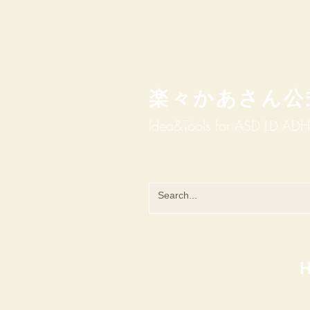
楽々かあさん公
Idea&Tools​​ for ASD LD AD