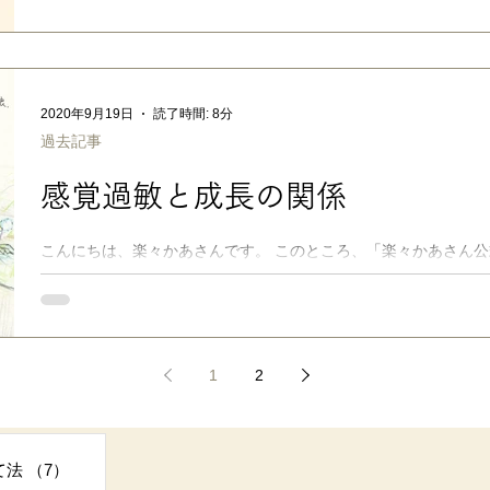
2020年9月19日
読了時間: 8分
過去記事
感覚過敏と成長の関係
こんにちは、楽々かあさんです。 このところ、「楽々かあさん公
ログ形式に移行する作業をしていたのですが…（ HP＞Blog総合ページ ） その中の
療育」のページ を編集していて、ふと気づいたんですね。 「そういえば、うちの子達の感覚の
過敏さって、小さな頃から比べれば、随分落ち着いてきたよな〜」 って。 もちろ
あると思いますし、うちでもいろんな感覚あそびなどを気長に続
げなのか、等の見分けもつきませんが、「感覚の過敏さ」という
1
2
け」の自然な成長でも、ある程度までは、ほどほどに緩和される
ます。 例えば、多くの人が小さな頃は、コーヒーやわさびが刺激が強すぎて食べられなかった
のが、成長に伴って味覚が刺激に慣れて、だんだんと口にできる
事
味で「鈍感に」なっていって、大丈夫になること、気にならなく
て法
（7）
7件の記事
思います。 まるで、新品だった服が、何度も何度も洗濯して