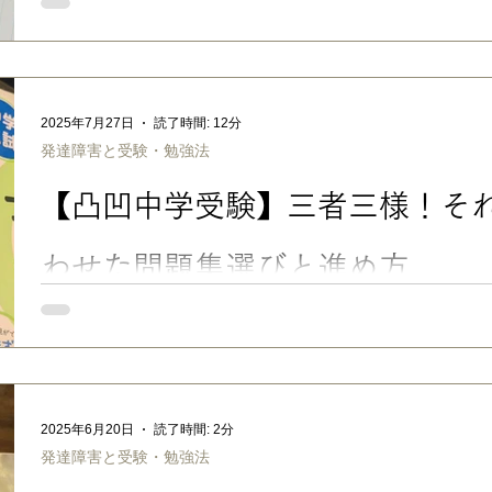
発達障害グレーゾーン・未診断の子は、学校で配慮や合理的配
この記事では、診断がなくても学校と相談できる理由や、診断書
の先生への伝え方のコツを、実際の連絡帳・口頭での実例つきで紹
ゾーン・未診断の子が学校で困りやすい理由 今回は、主に通常
ーンのお子さんについて。 うちの次男も長女も、グレーゾーンで
2025年7月27日
読了時間: 12分
専門病院で診てもらったことがありますが、ASDの傾向があるも
発達障害と受験・勉強法
いまま、現在大学１年生で、一人暮らし奮闘中。 長女は、小学
にやや遅れがあってLDを疑い、かかりつけ医に相談しましたが
【凸凹中学受験】三者三様！そ
程度」大丈夫になったので、未診断のまま、現在高校１年生。 
優しい子に育ってくれましたが…… ただ、診断がないからと言
わけではありません。 特に、小学校時代は、次男は繊細で言い
わせた問題集選びと進め方
たし、長
うちの中学受験のことを、朝日新聞EduAで公開の ＜全３回＞ 
た。 【発達障害のある子の中学受験】3人の子が塾に通わず 合 格 「楽々かあさん」の学校選
びと勉強法（上） 2025.7.23公開 <Web一般公開記事> 【発
障害について伝えるべき？ 「楽々かあさん」の学校選びと勉強法（中
会員記事> 【発達障害のある子の中学受験】親子の密な時間が思
2025年6月20日
読了時間: 2分
ん」の学校選びと勉強法（下） 7 .25公開 <Web有料会員記事>
発達障害と受験・勉強法
般公開部分）でも少し触れた、自宅学習での問題集への取り組み
ログでちゃんと書いてなかった」と思ったので、 この記事で、う