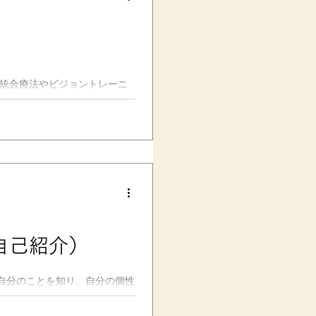
覚統合療法やビジョントレーニ
をしています。特定のあそびに
ップを取るよう意識するだけで
自己紹介）
自分のことを知り、自分の個性