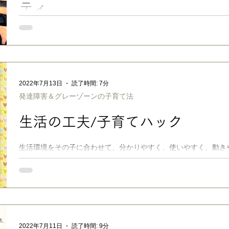
ティ
【第７回】 ではタテ軸である時代、 【第８回】 ではヨコ軸で
いて考察してきました。タテ、ヨコと来たら、今回は奥行き……
が今現在いる環境の 「空気と器のキャパシティ」 について、少
像生成アプリ：AIイラスト ■ 「空気」って、そもそもなんだろ
ス、どうですか？ ４月の新学年でクラス替えがあって、GWが終
2022年7月13日
読了時間: 7分
が出来つつあるのではないでしょうか。おとなしい子が多めの落
発達障害＆グレーゾーンの子育て法
でノリが良いクラスもあれば、中にはバトルロワイヤル風の殺伐
あるかもしれませんね😅 🤔クラス替えで居心地が良くなったり
生活の工夫/子育てハック
と自分の個性との相性によって、居心地が良かったり、悪かった
例えば、うちの次男・〇次郎は聴覚が敏感なので、にぎやかなク
て、体調を崩しやすく欠席が増えてしまう傾向があるのです。 
生活環境をその子に合わせて、分かりやすく、使いやすく、動き
人のミスや親の負担を減らせます。基本は「見える化（視覚支援
と、とても分かりやすくなります。これは、TEACCHでは「構
家庭で
2022年7月11日
読了時間: 9分