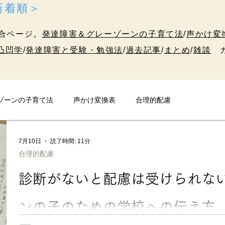
＜新着順＞
合ページ。
発達障害＆グレーゾーンの子育て法
/
声かけ変
凸凹学
/
発達障害と受験・勉強法
/
過去記事
/
まとめ
/
雑談
カ
ゾーンの子育て法
声かけ変換表
合理的配慮
発達障害と受験・勉強法
10代のための凸凹学
雑談
7月10日
読了時間: 11分
合理的配慮
診断がないと配慮は受けられな
ンの子のための学校への伝え方