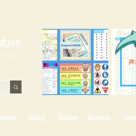
式HP
HD kids
Home
Blog
Share
Books
inf