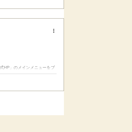
式HP」のメインメニューをブ
 「おうちで
ん、個人差は
けてきて、どこまでがそのおか
のは、「３食食べて、寝るだ
んじゃないかな〜って思ってい
ように、いろんな感覚がいい意
なること、結構沢山あるように
いるうちに、生地がす