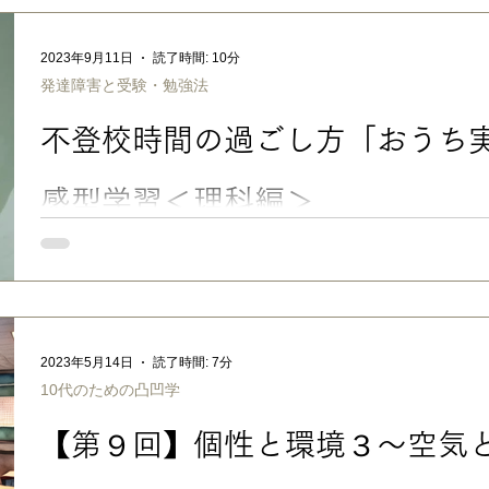
ちの間で発達障害をオープンにしづらい空気感があることなど、
にも分かってもらえるように書いたつもりです。 でも、 共通テ
は、そこまで配慮申請のハードルが高くない場合も あり、オー
2023年9月11日
読了時間: 10分
どでも、大学側が比較的気軽に入試での合理的配慮を相談できる
発達障害と受験・勉強法
す。 ですので 、配慮を受けての受験を希望する場合、気になる
してみるのがいいと思います（それで合否が左右されることはあ
不登校時間の過ごし方「おうち
感型学習＜理科編＞
最初にちょっとだけお知らせを… 日本科学未来館（東京・お台
らないプロのワザ～生成AIに再現できる？」に詩人・谷川俊太郎
ワゴン・小沢一敬さんと共に、言葉のプロとして私も参加させて頂きました。 9.1
階 総合案内前スペース 入場無料 展示動画（フルバージョン ※大場は7:01より）（日本科学
未来館公式YouTube） 子どもに「学校行きたくない」って言
2023年5月14日
読了時間: 7分
ChatGPT相手に四苦八苦しながら生成する試みをしています。
10代のための凸凹学
お子さんの日中の居場所にもなっているそうです（私の展示は入
ばゆっくりしていってくださいね）。 そこで、少々懐かしく思
【第９回】個性と環境３〜空気
次男との不登校時間のこと。 ■感覚過敏のあるグレーゾーン次男
ンで感覚過敏がある心優しい次男は、私が長男の中学受験にかか
に、学級崩壊状態だった教室環境や思春期前の周りの子達の変化