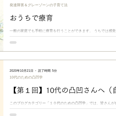
発達障害＆グレーゾーンの子育て法
おうちで療育
一般の家庭でも手軽に療育を行うことができます。 うちでは感
ング等を参考に、生活の中で毎日少しずつ自然に取り組める工夫
偏りがちな子に、様々な動きを体験させ、キモチ大目にスキンシ
も、だんだんと落ち着い
2020年10月21日
読了時間: 5分
10代のための凸凹学
【第１回】10代の凸凹さんへ（
このブログカテゴリー「１０代のための凸凹学」では、皆さんが
と上手につき合っていくためのヒントを書いていく予定です。