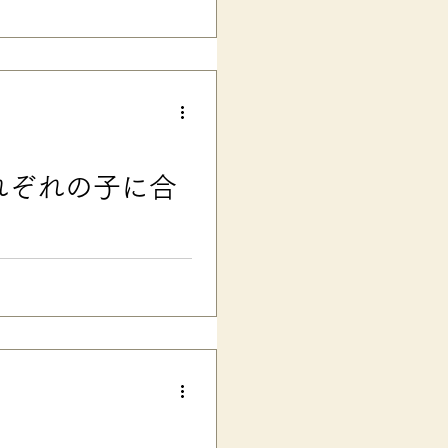
慮を相談できるのでしょうか？
を求められた時の考え方、担任
介します。 ■発達障害グレー
学級で学ぶ、発達障害グレーゾ
す。 次男は一度長男と一緒に
のの、確定的な診断には至らな
校低学年では、文字の「読み」
自然と成長が追いつき、「ある
れぞれの子に合
今では二人とも、しっかりした
って、本人が何も困らなかった
たいことがはっきり言えなかっ
インタビュー記事でお話ししまし
達障害のある子の中学受験】学校に
） 7.24公開 <Web有料
春期に生きた 「楽々かあさ
 この中の ＜中＞の記事 冒頭（一
について「そういえば、まだブ
ちの3人の子ども達の問題集に