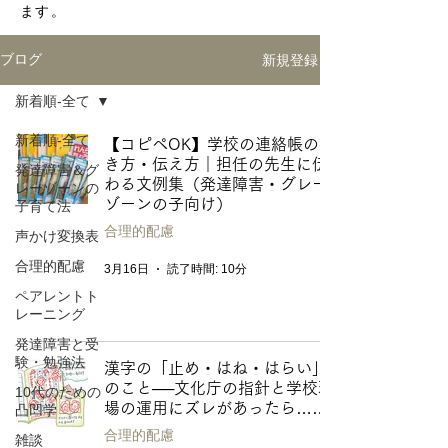
ます。
新規登録
ブログ
新着順-全て
新着順-全て
【コピペOK】学校の連絡帳の書
き方・伝え方｜担任の先生に伝
発達障害＆グ
わる文例集（発達障害・グレー
レーゾーンの
ゾーンの子向け）
子育て法
合理的配慮
声かけ変換表
合理的配慮
3月16日
読了時間: 10分
ペアレントト
レーニング
発達障害と受
験・勉強法
漢字の「止め・はね・はらい」
のこと──文化庁の指針と学校現
10代のための
場の運用にズレがあったら……
凸凹学
合理的配慮
雑談