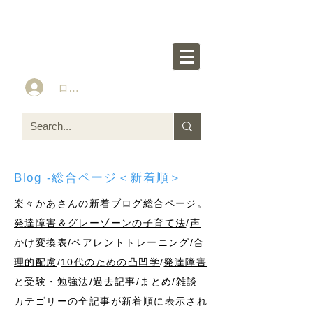
楽々かあさん公式HP
Idea&Tools​​ for ASD LD ADHD kids
ログイン
Blog -総合ページ＜新着順＞
楽々かあさんの新着ブログ総合ページ。
発達障害＆グレーゾーンの子育て法
/
声
かけ変換表
/
ペアレントトレーニング
/
合
理的配慮
/
10代のための凸凹学
/
発達障害
と受験・勉強法
/
過去記事
/
まとめ
/
雑談
カテゴリーの全記事が新着順に表示され