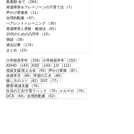
新着順-全て
（264）
264件の記事
発達障害＆グレーゾーンの子育て法
（7）
7件の記事
声かけ変換表
（11）
11件の記事
合理的配慮
（47）
47件の記事
ペアレントトレーニング
（30）
30件の記事
発達障害と受験・勉強法
（82）
82件の記事
10代のための凸凹学
（15）
15件の記事
雑談
（28）
28件の記事
過去記事
（174）
174件の記事
まとめ
（23）
23件の記事
159件の記事
153件の記事
小学校高学年
（159）
小学校低学年
（153）
143件の記事
143件の記事
113件の記事
ADHD
（143）
ASD
（143）
LD
（113）
93件の記事
87件の記事
視覚支援/見える化
（93）
声かけ変換
（87）
86件の記事
86件の記事
未就学児
（86）
学習の工夫
（86）
82件の記事
77件の記事
接し方のコツ
（82）
SST
（77）
76件の記事
療育/発達支援
（76）
70件の記事
70件の記事
生活の工夫/子育てハック
（70）
メルマガ
（70）
64件の記事
62件の記事
DCD
（64）
合理的配慮
（62）
60件の記事
59件の記事
合理的配慮サポートブック
（60）
思春期
（59）
57件の記事
56件の記事
書字障害
（57）
中高生
（56）
51件の記事
50件の記事
108の子育て法
（51）
配慮事例・体験談
（50）
50件の記事
49件の記事
支援ツールのシェア
（50）
学校との連携
（49）
49件の記事
46件の記事
宿題
（49）
120の子育て法
（46）
46件の記事
45件の記事
便利グッズ
（46）
おうち療育
（45）
42件の記事
ペアレントトレーニング
（42）