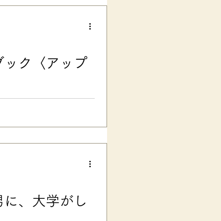
場美鈴４冊目の今回の本は……
害のある子のご家庭と学校の橋
に…… という願いを込めた、
うちの子のことをわかってほし
皆さんの 「学校に、我が子の
ブック〈アップ
願いしたいけど、伝え方がわか
応える実践書です。 日本の学校
の合理的配慮の伝え方
ンロード ■ 学校連携に特化
く！ こんにちは。楽々かあさ
一般公開した、オリジナルフォー
生に伝わる! 子どもがラクにな
行に伴い、大幅に改訂・改善し、よ
していただきました。 本を買っ
も無料ダウンロード できます
式」は、うちと同じように、主に
男に、大学がし
定し、 小中学校の先生との連
フォーマット です。ポジティ