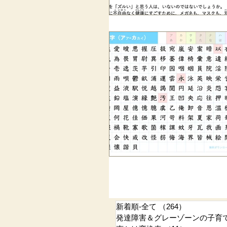
新着順-全て
（264）
264件の記
発達障害＆グレーゾーンの子育