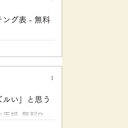
ってしまった」 「学校のテスト
などとお悩みの親子さんに向け
トメ・ハネ・ハライ」問題は、
グ表 - 無料
ハネ・ハライ」に厳しかった
..
学習症）がある子をはじめ、発達
際の説明資料、先生方のテス
・口調・行間・ルビ／アイコン
できます） よく、 LDがあ
が、一般的な明朝体は線の太さ
点などは認識しづらくて、誤読
学校低学年の頃、 先生に漢字の
どう直していいのかわからない
ズルい」と思う
いが見分けられなかったのだと
くい、の個人差がありますが、
ォント」だけではあり
手紙-無料PDF