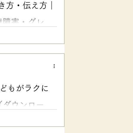
き方・伝え方｜
えしたように、ちょっとした声
連絡帳でOK。 でも…… 新学
の先生一人では判断が難しい配
達障害・グレー
基本とスグに使える文例６選
の小学生時代の連絡帳、約30
連絡帳、どう伝えればいい？
が多いですよね。 特に、発達
の場合には、連絡帳で新しい先
）。 でも、 「通常学級の先
子だけ特別扱いしてもらうわけ
ントと思われないためには、ど
子どもがラクに
います。 この記事では、主に
コピペOK）」連絡帳の文例を
します。...
（ダウンロード
ことを「先生にどう伝えたらい
方にお悩みの、ママ・パパ・現
『担任の先生に伝わる! 子ども