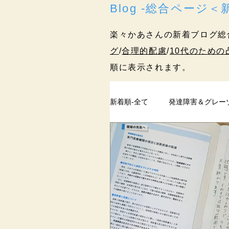
Blog -総合ページ
楽々かあさんの新着ブログ総
グ
/
合理的配慮
/
10代のための
順に表示されます。
新着順-全て
発達障害＆グレー
ペアレントトレーニング
過去記事
まとめ