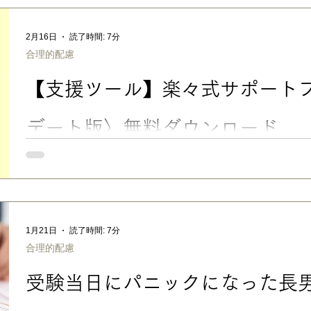
がラクになる合理的配慮サポートブック』が刊行されます。 大
担任の先生と合理的配慮を上手に相談できるように…… 発達障
2月16日
読了時間: 7分
渡しに…… お子さんが自分のことを自分の言葉で伝えられるよう
合理的配慮
唯一無二の実践ガイドブックだと自負しています。 ■「先生に、
い」ママ・パパに この本は、発達障害のある子を育てる保護者の
【支援ツール】楽々式サポート
ことをもっと理解してほしい」 「担任の先生に合理的配慮をお
らない」 「学校との連携がうまくいかない」 といったお悩みに
教育現場の事情に合わせて、うちの経験をもとに、担任の先生へ
デート版〉無料ダウンロード
【支援ツール】楽々式サポートブック〈アップデート版〉無料ダウ
した、楽々かあさんオリジナル・フォーマットが、より使いやす
んです。 私が2015 年に考案し「楽々かあさん公式 HP」より
マット「楽々式サポートブック」を、3月発売の新著 『 担任の先
る合理的配慮サポートブック』 （合同出版/2026.3.6） の刊
1月21日
読了時間: 7分
り使いやすくした 〈アップデート版〉 として、制作・一般公開
合理的配慮
ても買わなくても、 合同出版さんの特設サイトより 、 どなたで
😉 👉楽々式サポートブック〈アップデート版〉の特徴 「楽々
受験当日にパニックになった長
通常学級で学ぶ発達障害・グレーゾーンの子を育てるご家庭を想
携に特化した、独自の工夫が満載の、楽々かあさんオリジナル・
ブな情報や具体的工夫も盛り込め、通常学級で学ぶ子のニーズに