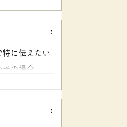
慮を相談できるのでしょうか？
を求められた時の考え方、担任
介します。 ■発達障害グレー
学級で学ぶ、発達障害グレーゾ
す。 次男は一度長男と一緒に
のの、確定的な診断には至らな
校低学年では、文字の「読み」
自然と成長が追いつき、「ある
で特に伝えたい
今では二人とも、しっかりした
って、本人が何も困らなかった
たいことがはっきり言えなかっ
の子の場合
ーゾーンの子の場合、伝えたい
この記事では、新担任との面談
もとにわかりやすく解説しま
、お子さんも、そしてママパパ
ーゾーンの子の場合、 「新し
学級の先生に、たくさんお願い
るといいんだけど……」 なん
、先日の「【コピペOK】学校