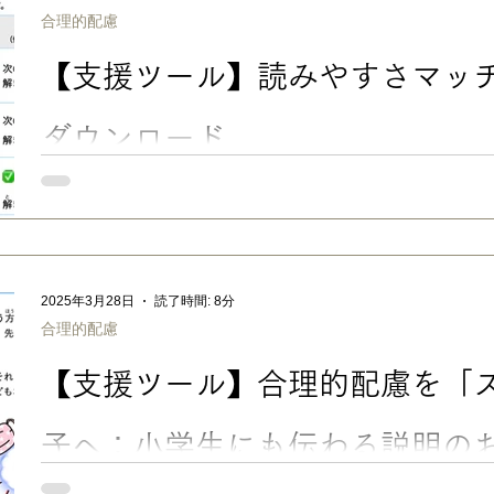
た。 この記事では、 「添削指導が細かすぎる担任の先生に当た
合理的配慮
の採点が厳しくて納得できない」 「受験での影響が不安」 ……
て、以下の順でお伝えしたいと思います。 ＜目次＞ ■ 漢字の「
【支援ツール】読みやすさマッチン
宿題・テスト・受験でのハードルにも ■ 文化庁の指針：「字体が正しければ、字形の違いは誤
りと考えなくてよい」 ■ もしも、担任の先生が漢字の「トメ・
ら？ ■ うちの実例：先生の漢字の添削や採点が厳しい・不安な場合.
ダウンロード
■ 「読みやすさマッチング表」を公開しました LD（学習障害/
障害のある子の参考書・問題集選びや、合理的配慮をお願いする
ト・プリントのUD化の参考などに使える一覧表です。 フォント
の有無を組み合わせて比較 できます。（文末より無料ダウンロード
る子は「明朝体のフォント（書体）は読みづらい」 と聞きます
2025年3月28日
読了時間: 8分
が一定ではなく、特にトメ・ハネ・ハライの尖った三角部分や濁
合理的配慮
しやすい傾向があるようです。 ややLD傾向があった長男も、小
トメ・ハネ・ハライを添削 されても 「何が違うの！？ どこを
【支援ツール】合理的配慮を「
よ〜😭」 と泣いてたので、やる気の問題ではなくて、本当に違
思います。 このように、フォントによって、読みやすい/読みに
実は、子どもにとって、文章の読みやすさを左右する要素は「フ
子へ：小学生にも伝わる説明のお