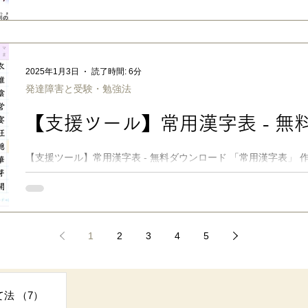
ダウンロード
「なんで〇〇くんだけ特別扱い？」「それってズルくない？」「
発達障害のある子への学校での合理的配慮に対し、クラスの子ど
ることもあるでしょう。この記事では、 合理的配慮を「ズルい
すく説明するためのお手紙 を紹介します。 【支援ツール】合理
へ：小学生にも伝わる説明のお手紙-無料PDFダウンロード ■ 合
2025年1月3日
読了時間: 6分
害を含む、障害のある子ども・大人の方に対する合理的配慮の提
発達障害と受験・勉強法
的義務となった「改正障害者差別解消法」が2024.4より施行され
考：内閣府「 合理的配慮リーフレット 」） 私がよく行くスー
【支援ツール】常用漢字表 - 無
般的な社会の中では、さほど大きな変化はないような気もします
り長男が再入学することになった私立大学では、入学前からとて
不安なく通えそうで安心しました（おかげさまで、第一志望に合格し
【支援ツール】常用漢字表 - 無料ダウンロード 「常用漢字表」
ど……😅）。 できれば中高生までに覚えたい、 常用漢字2136
化庁「 常用漢字表の音訓索引 」「 常用漢字表 」などを元に作
ンクあり 以前の「 新学年別漢字表 」に続き、中高生・社会人
強、LDを始め発達障害などのある子・方の合理的配慮、お年寄
由にお役立ていただければ嬉しいです。全11ページの画像は 楽々
1
2
3
4
5
いただけます。 ※LD・発達障害のある子の学習サポートツール
配慮の伝え方については、新刊『担任の先生に伝わる！子どもが
ブック』でも詳しく解説しています。 →Amazonで見る ■ 常用
事
動画によれば、常用漢字は「現代の国語を書き表す場合の漢字使
て法
（7）
7件の記事
書き言葉によるコミュニケーションを円滑にするための漢字集合