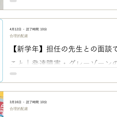
発達障害グレーゾーン・未診断の子は、学校で配慮や合理的配
この記事では、診断がなくても学校と相談できる理由や、診断書
の先生への伝え方のコツを、実際の連絡帳・口頭での実例つきで紹
ゾーン・未診断の子が学校で困りやすい理由 今回は、主に通常
ーンのお子さんについて。 うちの次男も長女も、グレーゾーンで
4月12日
読了時間: 10分
専門病院で診てもらったことがありますが、ASDの傾向があるも
合理的配慮
いまま、現在大学１年生で、一人暮らし奮闘中。 長女は、小学
にやや遅れがあってLDを疑い、かかりつけ医に相談しましたが
【新学年】担任の先生との面談
程度」大丈夫になったので、未診断のまま、現在高校１年生。 
優しい子に育ってくれましたが…… ただ、診断がないからと言
わけではありません。 特に、小学校時代は、次男は繊細で言い
こと｜発達障害・グレーゾーン
たし、長
「新学年の面談、何をどう伝えればいい？」ーー発達障害・グレ
ことやお願いしたい配慮が、どうしても多くなりがちですよね。
をムダなく有意義にするための準備・伝え方・聞き方を、実例を
す。 ■新学年の面談が必要になるケースとは？ 新学年になると
も、何かと不安や心配になると思います。 特に、発達障害・グレ
3月16日
読了時間: 10分
い先生も、うちの子のことをわかってくれるといいな」 「通常
合理的配慮
しても大丈夫？」 「去年の先生みたいに、おおらかに接してくれ
て、お悩みの場合もあるでしょう（↑私の実例です😅） こんな時