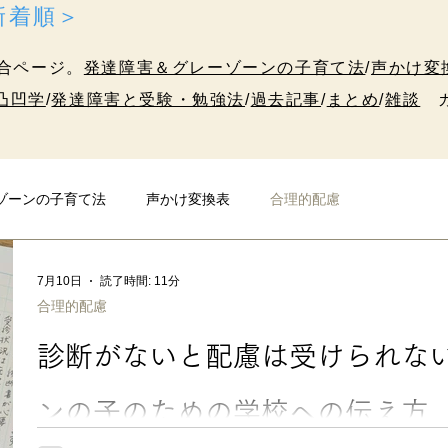
＜新着順＞
合ページ。
発達障害＆グレーゾーンの子育て法
/
声かけ変
凸凹学
/
発達障害と受験・勉強法
/
過去記事
/
まとめ
/
雑談
カ
ゾーンの子育て法
声かけ変換表
合理的配慮
発達障害と受験・勉強法
10代のための凸凹学
雑談
7月10日
読了時間: 11分
合理的配慮
診断がないと配慮は受けられな
ンの子のための学校への伝え方