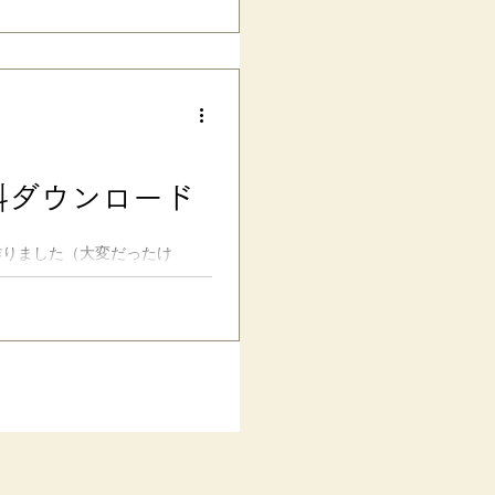
不公平！」「ひいきだ」……
も達に、こんな気持ちが芽生え
」と感じる子どもに、わかりや
的配慮を「ズルい」と思う子
理的配慮への理解と啓発 発達障
供が、公共・民間事業者共に法
て、1年が経ちました。 （参
パーや飲食店などを見る限り、一
料ダウンロード
が……。 それでも、この春よ
も「合理的に」対応してくれ、
ました！🌸）。..
 作りました（大変だったけ
字全てが収録 されています（文
成）。 ※文末にダウンロードリ
・外国人などの漢字学習・受験勉
りの物忘れのヒントなど、ご自
かあさん公式HP より、ご確認
の持ち込みや、学校への合理的
ラクになる合理的配慮サポート
漢字とは…… こちらの文化庁の
用の目安」であり、「日本語の
」だ