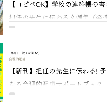
【コピペOK】学校の連絡帳の書
の連絡帳の書き方・伝え方｜担任の先生に伝わる文例集」でお伝
かけや工夫、簡単なサポートグッズの持ち込みのお願い程度なら、
年などで、子どもについて、伝えたいことがたくさんある 担任
担任の先生に伝わる文例集（発
慮
ゾーンの子向け）
この記事では、先生に伝わりやすい、連絡帳の書き方・伝え方の
を、楽々かあさん独自のノウハウでまとめました。 子ども３人分
冊。先生とのやりとりの試行錯誤の記録です。 ■学校の先生への
新入学のお子さんのママ・パパを始め、新学期は親も不安なこと
障害・グレーゾーンなどで、心配や気になることが多いお子さん
3月3日
読了時間: 5分
生に伝えておきたいことも、いっぱいあるでしょう（わかります
合理的配慮
生はお忙しいみたい。どこまでお願いしていいの？」 「うちの
には……。でも、本人は困ってるし……」 「モンスターペアレ
【新刊】担任の先生に伝わる! 
う伝えればいいの」 ……なんて、お悩みの保護者さんも多いと思
通常学級の担任の先生への連絡帳を想定して、 「すぐに使える（
交えながら、楽々かあさんの連絡帳の独自ノウハウをまとめてご紹介
なる合理的配慮サポートブック
特典つき）
■楽々かあさんの新刊のお知らせ 発達障害・グレーゾーンの子の
いかわからない」という、家庭と学校の連携や合理的配慮の伝え
場の先生に向けた実践ガイドブックです☺️ 3月6日に、新しい著書