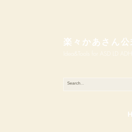
楽々かあさん公
Idea&Tools​​ for ASD LD AD