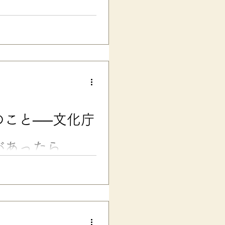
校の一般入試です。 昨今の大
中に進路が決まる中で、年明け
なものだそう。 お腹を温かく
２回目の”大学入試に挑戦した時
験談です。受験上の配慮の可否
当日、現場の判断で「別室受
は大学受験で大きな挫折経験を
い」一心で、バタバタと入学を
こと──文化庁
に中退……😅 そして、紆余曲
「本命校しか受けない」作戦で
」の個性を発動...
があったら……
テスト・受験に影響も 漢字の
てきた学習の壁です。 彼には
さがあり、視覚も過敏です。 小
し、がんばっても正確に書けな
て、親子で困り果てていまし