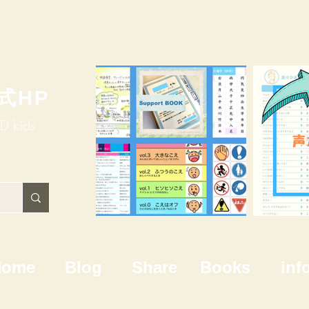
式HP
HD kids
Home
Blog
Share
Books
inf