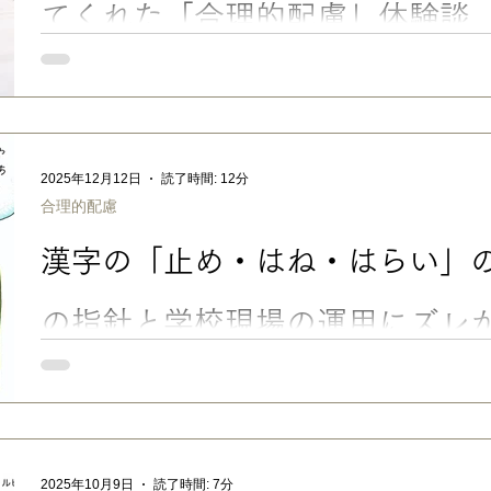
てくれた「合理的配慮」体験談
受験シーズン真っ只中ですね。うちの高３次男も、これから本命
学受験では、半分以上のクラスメイトが推薦・総合型入試で昨年
から共通テストや一般入試に臨む、高３生のプレッシャーは相当
してね。応援してます。 さて。今回のブログは、昨年、長男が”
のお話をしたいと思います。 ※この記事は、あくまでうちの体
2025年12月12日
読了時間: 12分
や内容は、大学・試験・状況によって異なります。 ■ 大学受験
合理的配慮
験」の合理的配慮を受けた長男の体験談 高校３年生の時、長男
引きずる中、不完全燃焼の状態で「とにかく受験から解放された
漢字の「止め・はね・はらい」の
決めた大学は、 配慮してくれた ものの、どうしても環境が合わず
折を経て、本当に行きたい大学を再受験することに（例によって
す）。 今度は、持ち前の 「ADHDの過集中」と「ASDの粘り強さ
の指針と学校現場の運用にズレ
■ 漢字の「止め・はね・はらい」で、減点・やり直し？ 宿題・
「止め・はね・はらい」のことは、うちの長男も何度もぶつかっ
LD（学習障害/限局性学習症）の書字障害の傾向や手先の不器用
学校1年生の頃は、漢字を添削されても本当に見分けがつかない
いし、自信と意欲をなくすしで、漢字書き取りの宿題につまづい
2025年10月9日
読了時間: 7分