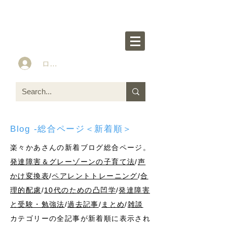
楽々かあさん公式HP
Idea&Tools​​ for ASD LD ADHD kids
ログイン
Blog -総合ページ＜新着順＞
楽々かあさんの新着ブログ総合ページ。
発達障害＆グレーゾーンの子育て法
/
声
かけ変換表
/
ペアレントトレーニング
/
合
理的配慮
/
10代のための凸凹学
/
発達障害
と受験・勉強法
/
過去記事
/
まとめ
/
雑談
カテゴリーの全記事が新着順に表示され