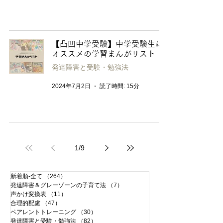
【凸凹中学受験】中学受験生に
オススメの学習まんがリスト
発達障害と受験・勉強法
2024年7月2日
読了時間: 15分
1
/
9
新着順-全て
（264）
264件の記事
発達障害＆グレーゾーンの子育て法
（7）
7件の記事
声かけ変換表
（11）
11件の記事
合理的配慮
（47）
47件の記事
ペアレントトレーニング
（30）
30件の記事
発達障害と受験・勉強法
（82）
82件の記事