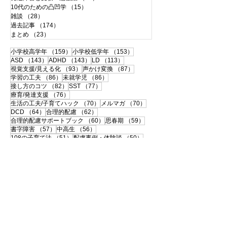
10代のための凸凹学
（15）
15件の記事
雑談
（28）
28件の記事
過去記事
（174）
174件の記事
まとめ
（23）
23件の記事
159件の記事
153件の記事
小学校高学年
（159）
小学校低学年
（153）
143件の記事
143件の記事
113件の記事
ASD
（143）
ADHD
（143）
LD
（113）
93件の記事
87件の記事
視覚支援/見える化
（93）
声かけ変換
（87）
86件の記事
86件の記事
学習の工夫
（86）
未就学児
（86）
82件の記事
77件の記事
接し方のコツ
（82）
SST
（77）
76件の記事
療育/発達支援
（76）
70件の記事
70件の記事
生活の工夫/子育てハック
（70）
メルマガ
（70）
64件の記事
62件の記事
DCD
（64）
合理的配慮
（62）
60件の記事
59件の記事
合理的配慮サポートブック
（60）
思春期
（59）
57件の記事
56件の記事
書字障害
（57）
中高生
（56）
51件の記事
50件の記事
108の子育て法
（51）
配慮事例・体験談
（50）
50件の記事
49件の記事
支援ツールのシェア
（50）
学校との連携
（49）
49件の記事
46件の記事
宿題
（49）
120の子育て法
（46）
46件の記事
45件の記事
便利グッズ
（46）
おうち療育
（45）
42件の記事
ペアレントトレーニング
（42）
41件の記事
40件の記事
大人の発達障害
（41）
相談・面談
（40）
40件の記事
39件の記事
自己理解
（40）
中学受験
（39）
35件の記事
35件の記事
伝わる！声かけ変換
（35）
感覚過敏
（35）
33件の記事
32件の記事
32件の記事
先生
（33）
教具・教材
（32）
環境と個性
（32）
29件の記事
29件の記事
インドア
（29）
入学準備・就学
（29）
29件の記事
28件の記事
登園・登校しぶり
（29）
身支度・持ち物
（28）