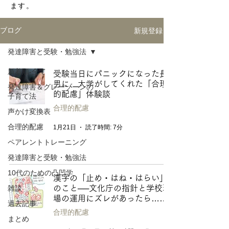
ます。
新規登録
ブログ
発達障害と受験・勉強法
新着順-全て
受験当日にパニックになった長
男に、大学がしてくれた「合理
発達障害＆グレーゾーンの
的配慮」体験談
子育て法
合理的配慮
声かけ変換表
合理的配慮
1月21日
読了時間: 7分
ペアレントトレーニング
発達障害と受験・勉強法
10代のための凸凹学
漢字の「止め・はね・はらい」
雑談
のこと──文化庁の指針と学校現
場の運用にズレがあったら……
過去記事
合理的配慮
まとめ