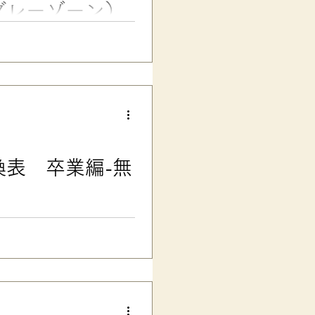
グレーゾーン）
ざという時に子どもが自分で頼
も大切だと実感しています。 こ
きる力（ヘルプシーキング）を
ラー活用について、実体験をも
のススメ 今まで、私はスクー
活用させて頂いてきました。
きるように、今のうちにスクー
 これは、「心の
表 卒業編-無
段階でも、外部に相談先を確保
式 おそらく最後の「声かけ変
換表」は、楽々かあさんオリジ