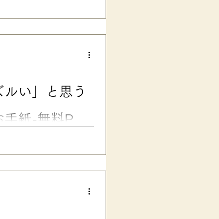
校の一般入試です。 昨今の大
中に進路が決まる中で、年明け
なものだそう。 お腹を温かく
２回目の”大学入試に挑戦した時
験談です。受験上の配慮の可否
当日、現場の判断で「別室受
は大学受験で大きな挫折経験を
い」一心で、バタバタと入学を
ズルい」と思う
に中退……😅 そして、紆余曲
「本命校しか受けない」作戦で
」の個性を発動...
手紙-無料PDF
不公平！」「ひいきだ」……
も達に、こんな気持ちが芽生え
」と感じる子どもに、わかりや
的配慮を「ズルい」と思う子
理的配慮への理解と啓発 発達障
供が、公共・民間事業者共に法
て、1年が経ちました。 （参
パーや飲食店などを見る限り、一