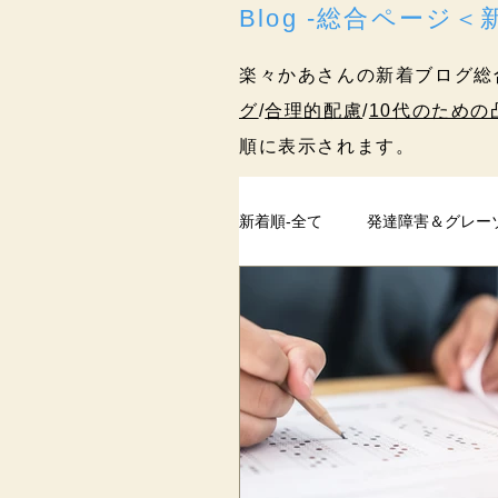
Blog -総合ページ
楽々かあさんの新着ブログ総
グ
/
合理的配慮
/
10代のための
順に表示されます。
新着順-全て
発達障害＆グレー
ペアレントトレーニング
過去記事
まとめ