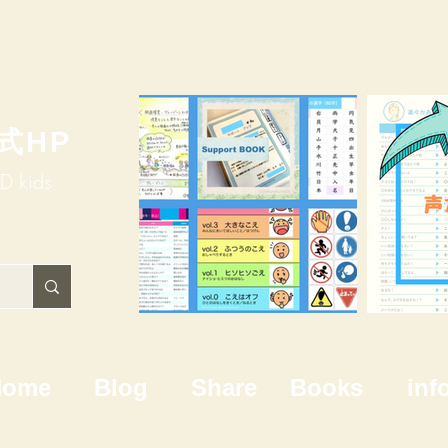
式HP
HD kids
Home
Blog
Share
Books
inf