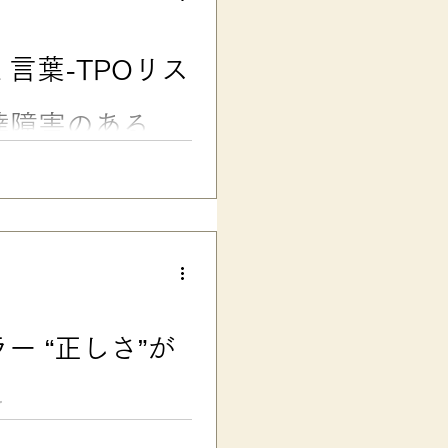
からスタートしていますが、そ
います。 つまり、親
言葉-TPOリス
）接続詞のような言葉が並び、
きる、とい
達障害のある子
差し替え 【支援ツール】相手の都
る子のSST 空気を読むのが苦
都合を言葉で確認できれば、人
習のSSTツール「TPOリス
聞くクセをつける 「空気なん
、私は考えています。 「空
いですが、環境が変われば、
もあります。 ですが、
 “正しさ”が
れてしまうと、人からの信頼や
、夏休み中、
身につけ
と