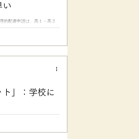
早い
が……。 それでも、この春よ
も「合理的に」対応してくれ、
ました！🌸）。..
合理的配慮申請は、高１・高２
ラム記事を執筆しました。 発達
ードル 2024/08/24公
機関の予約や受診が大変なこ
まだ十分ではないこと、生徒た
受験生の現実をどこかの偉い人
スト以外の 大学独自の入試等で
プンキャンパス・入試説明会な
体制を整えていることもありま
大学があれば、 早めに事前相談
りませんから、
ット」：学校に
があるのですが、反響も大きかっ
」システムについて、改めても
段差に注目 子どもの登校・登