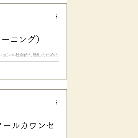
、私は根本的な原因は、「家と
園・学校に行きたがらないと、
や友達との人間関係、いじめ、
すが…。（ちなみに、私自身の
でした） もちろん、ケースバイ
レーニング）
が、「適応」という視点からざ
のではなく、家と学校との間の
あるのだと私は思っていま
ションや社会的な活動のための
切なコミュニケーションのとり
して自己理解と他者理解などに
クールカウンセ