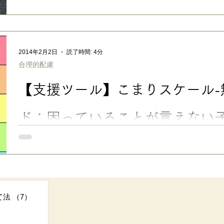
数年前、タレントさんの発言をきっかけに 「モラルハラスメント
広く知られるようになりました （※この記事は2015年のブログ
す。初出：2015.4.23公開） 。 周りから分かりにくい・見え
般の方に理解が広まる一助になったのはよいことなのだろうなと思います。 モ
トは夫婦間でよく起こりがちな問題というイメージがありますが
2014年2月2日
読了時間: 4分
的に起こっていることがよくあるようです。 「皆に」「毎日」「些細なことまで」注意・叱責
合理的配慮
され続けると、大人でも頭が真っ白になったり、恐怖心を感じて
心の病になる人もいます。 相手は「正しいこと」をしているの
【支援ツール】こまりスケール-
いう自覚はありません。 悪いのは本人なのだから、注意するの
こと、相手のため、と思っている場合もあります。 大人の世界ではこれをモラルハラスメント
と言います。 「モラル」という「正しいこと」を根拠に、正論
ド：困っていることが言えない
の練習（ASD・発達障害）
こまりスケール 【支援ツール】こまりスケール-無料ダウンロー
子のヘルプ出しの練習（ASD・発達障害） 発達障害・グレーゾ
もそれを言葉にするのが難しい子がいます。 そんな時に役立つ
する 「こまりスケール」。 指差しで「手伝って」「たすけて」
習に使える、無料ダウンロードの支援ツールです。 ■ 困っている
事
のある子のヘルプ出しの練習 おとなしいタイプの次男は、いつも
て法
（7）
7件の記事
おもちゃを横取りされても、ニコニコ。 触覚過敏でのりが触れ
コ。 プールで浮き輪が外れ、溺れかけた時も、ニコニコ静かに沈