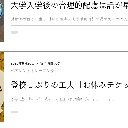
大学入学後の合理的配慮は話が
般的な社会の中では、さほど大きな変化はないような気もします
り長男が再入学することになった私立大学では、入学前からとて
不安なく通えそうで安心しました（おかげさまで、第一志望に合格し
以前のブログ記事： 【発達障害と大学受験-1】共通テストでの
から早めに動くべし！ をベースに、LITALICO発達ナビでコ
障害のある子の大学受験。共通テストの合理的配慮申請に感じる高いハ
開 共通テストでの配慮申請の高いハードルに加えて、専門医療
と、多くの高校では発達障害のある子への理解や支援体制がまだ
ちの間で発達障害をオープンにしづらい空気感があることなど、
にも分かってもらえるように書いたつもりです。 でも、 共通テ
は、そこまで配慮申請のハードルが高くない場合も あり、オー
2023年8月26日
読了時間: 6分
どでも、大学側が比較的気軽に入試での合理的配慮を相談できる
ペアレントトレーニング
す。 ですので 、配慮を受けての受験を希望する場合、気になる
してみるのがいいと思います（それで合否が左右されることはあ
登校しぶりの工夫「お休みチケ
行きたくない日の家庭ルール
以前のBlogの追伸欄や、発達ナビのコラム記事でも触れたこと
たようですし、うちの登園・登校しぶりの工夫「お休みチケット
う一度詳しくお伝えしますね。 ■ 登校しぶり・不登校は環境の