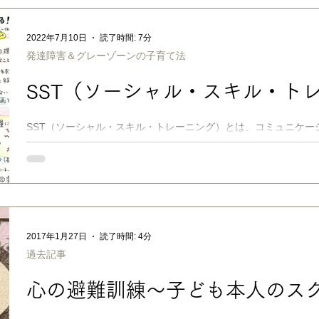
園しぶりや不登校は、それぞれの子で個別に理由が違うとはいえ
学校の環境の段差」が大きいからだと思っています。 子どもが
2022年7月10日
読了時間: 7分
子どもの個性や体質、親の育て方や家庭環境、学校の対応や先生
発達障害＆グレーゾーンの子育て法
成績不振…等々、周りも親自身も、犯人探しをしたくなりがちで
不登校は、感覚過敏と"頑張りすぎ"による燃え尽きが直接の原因
SST（ソーシャル・スキル・ト
ケースで、これらの中に具体的な理由がある場合もあるでしょう
っくり見ると、子どもだけ、家庭だけ、学校だけ、に原因がある
段差にこそ「行きたくない」「お腹痛い」「学校怖い」の原因が
SST（ソーシャル・スキル・トレーニング）とは、コミュニケー
す。..
練習全般を指します。 経験を「自然と学ぶ」が苦手な子に、適
方、暗黙のルール、セルフコントロール、危機管理、性教育、そ
ついて、その都度ひと
2017年1月27日
読了時間: 4分
過去記事
心の避難訓練〜子ども本人のス