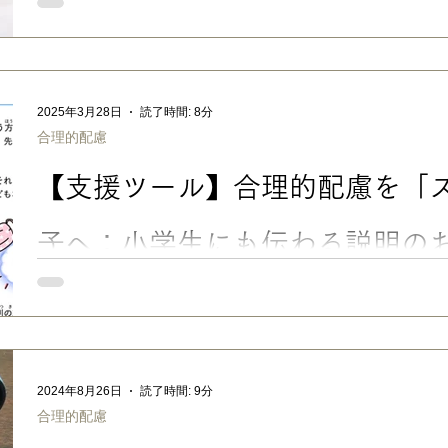
受験シーズン真っ只中ですね。うちの高３次男も、これから本命
学受験では、半分以上のクラスメイトが推薦・総合型入試で昨年
から共通テストや一般入試に臨む、高３生のプレッシャーは相当
してね。応援してます。 さて。今回のブログは、昨年、長男が”
のお話をしたいと思います。 ※この記事は、あくまでうちの体
2025年3月28日
読了時間: 8分
や内容は、大学・試験・状況によって異なります。 ■ 大学受験
合理的配慮
験」の合理的配慮を受けた長男の体験談 高校３年生の時、長男
引きずる中、不完全燃焼の状態で「とにかく受験から解放された
【支援ツール】合理的配慮を「
決めた大学は、 配慮してくれた ものの、どうしても環境が合わず
折を経て、本当に行きたい大学を再受験することに（例によって
す）。 今度は、持ち前の 「ADHDの過集中」と「ASDの粘り強さ
子へ：小学生にも伝わる説明のお
ダウンロード
「なんで〇〇くんだけ特別扱い？」「それってズルくない？」「
発達障害のある子への学校での合理的配慮に対し、クラスの子ど
ることもあるでしょう。この記事では、 合理的配慮を「ズルい
すく説明するためのお手紙 を紹介します。 【支援ツール】合理
へ：小学生にも伝わる説明のお手紙-無料PDFダウンロード ■ 合
2024年8月26日
読了時間: 9分
害を含む、障害のある子ども・大人の方に対する合理的配慮の提
合理的配慮
的義務となった「改正障害者差別解消法」が2024.4より施行され
考：内閣府「 合理的配慮リーフレット 」） 私がよく行くスー