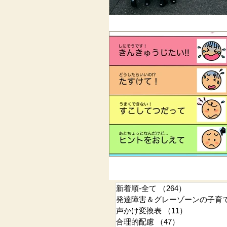
新着順-全て
（264）
264件の記
発達障害＆グレーゾーンの子育
声かけ変換表
（11）
11件の記事
合理的配慮
（47）
47件の記事