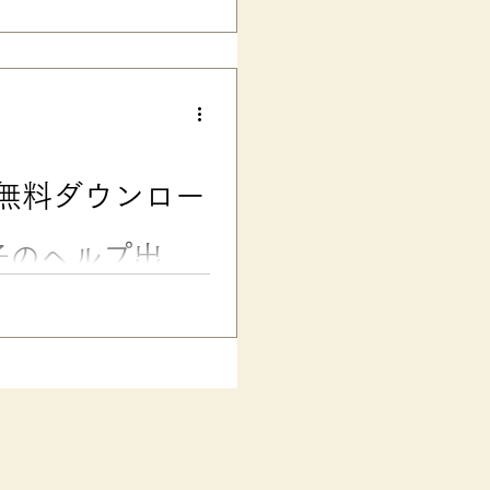
（モラハラ）」 という言葉が
記事を元に加筆修正していま
にくいモラハラについて、広く一
ラルハラスメン
、実は職場でも学校でも、日常
仕事に行けなくなったりして、
で、やってはいけないこと、と
無料ダウンロー
はむしろよいこと、ほめられる
で相手をねじ伏せ
子のヘルプ出し
ド：困っていることが言えない
ーンの子の中には、困っていて
のが、困り感を段階で見える化
など必要なサポートを伝える練
ことがうまく言えない、ASD
ニコニコしています。 友達に
なくて困っている時も、ニコニ
んでいきました……∑(゜☐゜