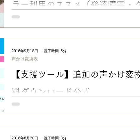
ラー利用のススメ（発達障害・
実は、「スクールカウンセラーは、困ってから行く」よりも、い
れるように、落ち着いている時から“使い慣れておくこと”がとて
の記事では、発達障害・グレーゾーンの子どもが、自分で相談で
育てるために行った「心の避難訓練」としてのスクールカウンセ
とにお伝えします。 ■心の避難訓練〜スクールカウンセラー利用
2016年9月18日
読了時間: 5分
ルカウンセラーさんを、育児相談や学校との連携のために、度々
声かけ変換表
そんな頼りになる人的資源を、今度は長男本人が、自分で活用で
ルカウンセラーの利用に慣らしておこうと思い、先日顔合せをして頂きました
【支援ツール】追加の声かけ変換
避難訓練」だと思っています。 こういった相談先があることをまず知り、その使い方を予め教
え、実際に慣れておくことは、災害時の避難訓練に似ています。 子どもが万が一、いじめにあ
ったり、不登校になったりしたら…あるいは、そのもっと手前の
料ダウンロード公式
【支援ツール】追加の声かけ変換表 卒業編-無料ダウンロード公
換表」になります。 実は、声かけ変換は、単に凸凹のある子に言葉を選んで伝わりやすくする
子育てのコツ、というだけではなかったんです。 私も日々の育児の積み重ねの中で気づいたこ
となんですが、子どもに伝わりやすいのと同時に、 「声かけ変
ナルのペアレントトレーニング・ツール だと思っています。 最初は、ちょっとでも大変な育児
2016年8月20日
読了時間: 3分