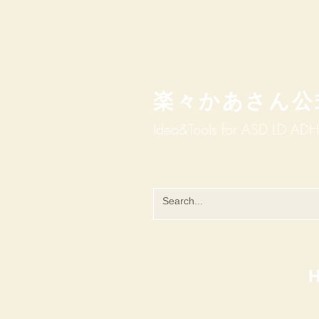
楽々かあさん公
Idea&Tools​​ for ASD LD AD