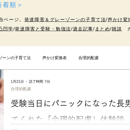
＜新着順＞
合ページ。
発達障害＆グレーゾーンの子育て法
/
声かけ変
凸凹学
/
発達障害と受験・勉強法
/
過去記事
/
まとめ
/
雑談
カ
ゾーンの子育て法
声かけ変換表
合理的配慮
発達障害と受験・勉強法
10代のための凸凹学
雑談
1月21日
読了時間: 7分
合理的配慮
受験当日にパニックになった長
てくれた「合理的配慮」体験談