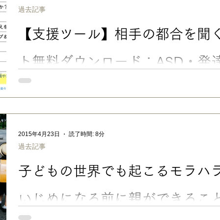
を効率よくしていくために、まずは言葉だけでも…というところ
過去記事
のゴールは…というと、実は「声かけが必要なくなる」ところだと思って
が手を離してゆけるようにするのがゴールです。 そう、声かけ変換は卒業していくものなんで
【支援ツール】相手の都合を聞く
す。 今回の「卒業編」の変換表のBeforeには、以前の変換表のAfterの言葉が並んでいます。そ
してAfterには、（これだけ見たらワケワカンナイですが。。。
最終的には親は何も「声かけしない」で、子どもが自分で行動で
ト無料ダウンロード：ASD・発
のSST
TPOリスト「相手の都合を聞く言葉」 ※2025.3.【改訂版】に
合を聞く言葉-TPOリスト無料ダウンロード：ASD・発達障害のあ
手でも大丈夫。「こうしてもいい？」「どう思う？」と、相手の
間関係はぐっとスムーズになります。今回は、相手の都合を聞く練
ト」３つ目のシェアです。 ■ 空気が読めなくても、相手の都合を
2015年4月23日
読了時間: 8分
て読めなくてもいいから、相手の都合や気持ちを聞ければOK！」 と
過去記事
気が読めない」というのは、日本に住んでいるとちょっとしんど
「自己主張できる」「意志が強い」という、素晴らしい長所となること
子どもの世界でも起こるモラハラー
どんな環境でも、「相手の気持ちを考えない」「自己中」と思わ
協力を得にくくなってしまい、結果本人の不利益にもなってしまいます。 なので
いろいろ炸裂しているうちの長男にも、相手の都合を聞く習慣を
いじめになる前に親ができるこ