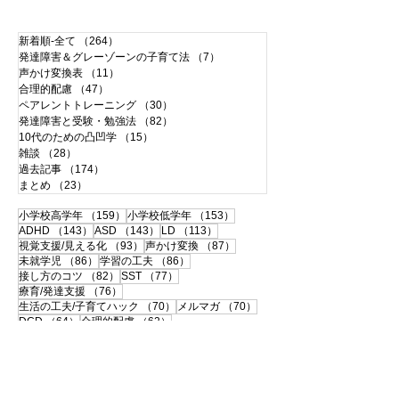
新着順-全て
（264）
264件の記事
発達障害＆グレーゾーンの子育て法
（7）
7件の記事
声かけ変換表
（11）
11件の記事
合理的配慮
（47）
47件の記事
ペアレントトレーニング
（30）
30件の記事
発達障害と受験・勉強法
（82）
82件の記事
10代のための凸凹学
（15）
15件の記事
雑談
（28）
28件の記事
過去記事
（174）
174件の記事
まとめ
（23）
23件の記事
159件の記事
153件の記事
小学校高学年
（159）
小学校低学年
（153）
143件の記事
143件の記事
113件の記事
ADHD
（143）
ASD
（143）
LD
（113）
93件の記事
87件の記事
視覚支援/見える化
（93）
声かけ変換
（87）
86件の記事
86件の記事
未就学児
（86）
学習の工夫
（86）
82件の記事
77件の記事
接し方のコツ
（82）
SST
（77）
76件の記事
療育/発達支援
（76）
70件の記事
70件の記事
生活の工夫/子育てハック
（70）
メルマガ
（70）
64件の記事
62件の記事
DCD
（64）
合理的配慮
（62）
60件の記事
59件の記事
合理的配慮サポートブック
（60）
思春期
（59）
57件の記事
56件の記事
書字障害
（57）
中高生
（56）
51件の記事
50件の記事
108の子育て法
（51）
配慮事例・体験談
（50）
50件の記事
49件の記事
支援ツールのシェア
（50）
学校との連携
（49）
49件の記事
46件の記事
宿題
（49）
120の子育て法
（46）