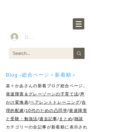
楽々かあさん公式HP
Idea&Tools​​ for ASD LD ADHD kids
ログイン
Blog -総合ページ＜新着順＞
楽々かあさんの新着ブログ総合ページ。
発達障害＆グレーゾーンの子育て法
/
声
かけ変換表
/
ペアレントトレーニング
/
合
理的配慮
/
10代のための凸凹学
/
発達障害
と受験・勉強法
/
過去記事
/
まとめ
/
雑談
カテゴリーの全記事が新着順に表示され