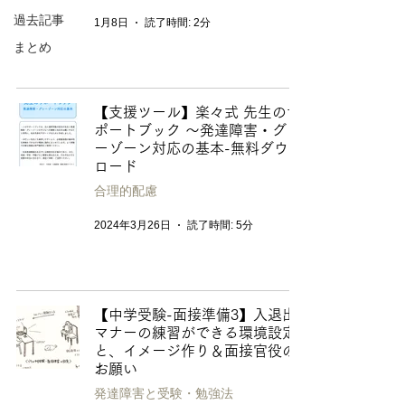
過去記事
1月8日
読了時間: 2分
まとめ
【支援ツール】楽々式 先生のサ
ポートブック 〜発達障害・グレ
ーゾーン対応の基本-無料ダウン
ロード
合理的配慮
2024年3月26日
読了時間: 5分
【中学受験-面接準備3】入退出
マナーの練習ができる環境設定
と、イメージ作り＆面接官役の
お願い
発達障害と受験・勉強法