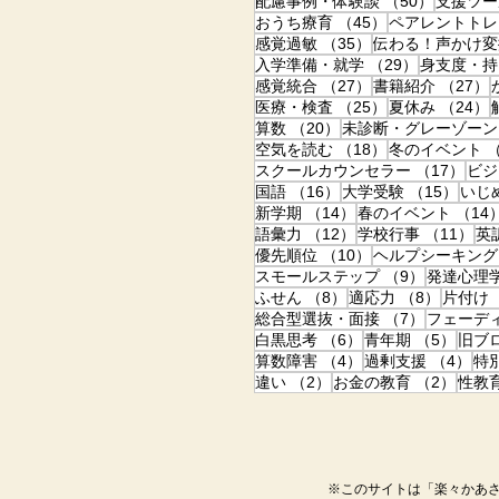
50件の記
配慮事例・体験談
（50）
支援ツー
45件の記事
おうち療育
（45）
ペアレントトレ
35件の記事
感覚過敏
（35）
伝わる！声かけ変
29件の記事
入学準備・就学
（29）
身支度・持
27件の記事
感覚統合
（27）
書籍紹介
（27）
25件の記事
医療・検査
（25）
夏休み
（24）
20件の記事
算数
（20）
未診断・グレーゾーン
18件の記事
空気を読む
（18）
冬のイベント
（
17
スクールカウンセラー
（17）
ビジ
16件の記事
15件
国語
（16）
大学受験
（15）
いじ
14件の記事
新学期
（14）
春のイベント
（14
12件の記事
11
語彙力
（12）
学校行事
（11）
英
10件の記事
優先順位
（10）
ヘルプシーキング
9件の記事
スモールステップ
（9）
発達心理
8件の記事
8件の記
ふせん
（8）
適応力
（8）
片付け
7件の記事
総合型選抜・面接
（7）
フェーデ
6件の記事
5件の
白黒思考
（6）
青年期
（5）
旧ブ
4件の記事
4件
算数障害
（4）
過剰支援
（4）
特
2件の記事
2件の
違い
（2）
お金の教育
（2）
性教
※このサイトは「楽々かあさ