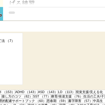
げる練習
■ 完璧主義を和らげる承認の練習 「決めつけない・全否定しな
る練習をしています。 例えば、私はSNSでいろんなコメントや
が、基本的にどんなご意見でも読んだら必ず 「いいね！」...
事
て法
（7）
7件の記事
30件の記事
82件の記事
件の記事
153件の記事
143件の記事
143件の記事
113件の記事
年
（153）
ADHD
（143）
ASD
（143）
LD
（113）
視覚支援/見える化
86件の記事
82件の記事
77件の記事
76件の記事
）
接し方のコツ
（82）
SST
（77）
療育/発達支援
（76）
生活の工夫/
2件の記事
60件の記事
59件の記事
57件の
理的配慮サポートブック
（60）
思春期
（59）
書字障害
（57）
中高生