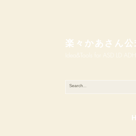
楽々かあさん公
Idea&Tools​​ for ASD LD AD