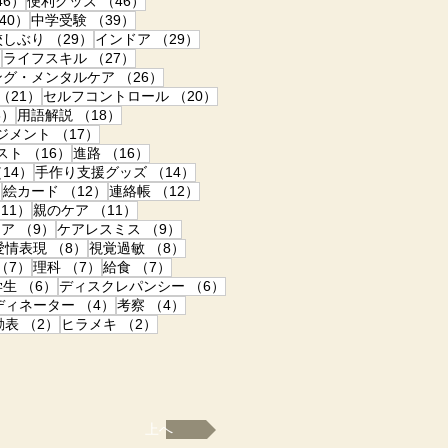
46件の記事
46件の記事
46）
便利グッズ
（46）
40件の記事
39件の記事
40）
中学受験
（39）
事
29件の記事
29件の記事
校しぶり
（29）
インドア
（29）
27件の記事
27件の記事
）
ライフスキル
（27）
記事
26件の記事
ング・メンタルケア
（26）
21件の記事
20件の記事
（21）
セルフコントロール
（20）
18件の記事
18件の記事
8）
用語解説
（18）
17件の記事
ジメント
（17）
の記事
16件の記事
16件の記事
スト
（16）
進路
（16）
14件の記事
14件の記事
14）
手作り支援グッズ
（14）
12件の記事
12件の記事
12件の記事
）
絵カード
（12）
連絡帳
（12）
事
11件の記事
11件の記事
11）
親のケア
（11）
事
9件の記事
9件の記事
ドア
（9）
ケアレスミス
（9）
8件の記事
8件の記事
8件の記事
愛情表現
（8）
視覚過敏
（8）
記事
7件の記事
7件の記事
7件の記事
（7）
理科
（7）
給食
（7）
の記事
6件の記事
6件の記事
学生
（6）
ディスクレパンシー
（6）
4件の記事
4件の記事
ディネーター
（4）
考察
（4）
の記事
2件の記事
2件の記事
動表
（2）
ヒラメキ
（2）
上へ