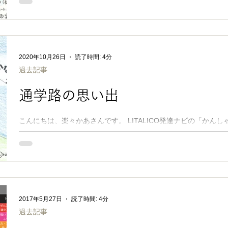
方、暗黙のルール、セルフコントロール、危機管理、性教育、そ
ついて、その都度ひと
2020年10月26日
読了時間: 4分
過去記事
通学路の思い出
こんにちは、楽々かあさんです。 LITALICO発達ナビの「かん
ニックは予防が9割!?修羅場の回避には「3大危険地帯」の心得を.
た(2020.10.19公開）。 ...
2017年5月27日
読了時間: 4分
過去記事