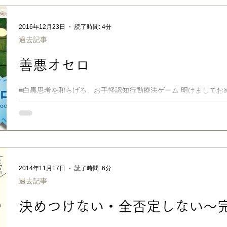
クシート」です。 リフレーミングの考え方を使った、自己肯定感を
自分で自分の自己肯定感を高めるリフレーミング 今まで私は、長
2016年12月23日
読了時間: 4分
ころをほめ 、一見できて 当たり前のようながんばりを認め 、目
過去記事
分を探し 、失敗しても挑戦した 意欲や努力の過程に価値 をおき
ころとして変換 して、なんとか自信につながるように、あの手この
善悪オセロ
も、徐々に周りが見え始めて来た、思春期入口の少年は、だんだ
取らなくなってきて、 「自分との戦い」 にシフトしつつあるようです。 成長、成長♪
今まで私が口頭で声かけし、気づかせ、伝えてきたことを、...
■白黒思考を和らげる、お手軽認知行動療法ゲーム 明けましてお
当メルマガをよろしくお願いいたします！ さて、初売りセール
ない回転式のオセロ」なるものに、目が止まって、つい衝動買いしまし
2014年11月17日
読了時間: 6分
過去記事
決めつけない・全否定しない〜