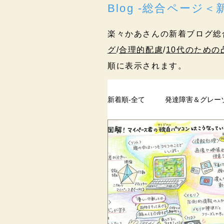
Blog -総合ページ
楽々かあさんの新着ブログ総
グ
/
合理的配慮
/
10代のための
順に表示されます。
新着順-全て
発達障害＆グレー
ペアレントトレーニング
過去記事
まとめ