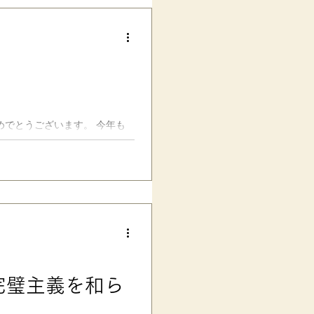
育てるSSTツールです。 ■
男のちょっとでも できてると
を皿のようにして できてる部
、短所や欠点は 長所・いいと
手でやってきました。 で
んと親のほめ言葉も素直に受け
 だから、
めでとうございます。 今年も
に出かけたら、「石がなくなら
た。 →Amazonで見る...
完璧主義を和ら