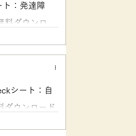
ート：発達障
-無料ダウンロー
ト：発達障害・ASDのある子
え、白黒思考を和らげながら慣ら
０か！…というような「絶対的
います。 まずは、そ
、多少は柔軟に物事を考えられ
てね」
ckシート：自
いし、 だんだんと中間のあい
覧表です。 .
無料ダウンロード
STツール-無料ダウンロード
気になって、落ち込んでしまい
ったのが「自分おうえんチェッ