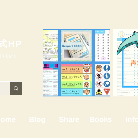
式HP
HD kids
Home
Blog
Share
Books
inf