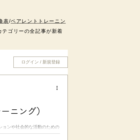
換表
/
ペアレントトレーニン
テゴリーの全記事が新着
ログイン / 新規登録
レーニング）
ションや社会的な活動のための
切なコミュニケーションのとり