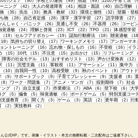
事
50件の記事
49件の記事
49件の記事
ルのシェア
（50）
学校との連携
（49）
宿題
（49）
120の子育て法
（
42件の記事
41件の記事
40件の記事
ーニング
（42）
大人の発達障害
（41）
相談・面談
（40）
自己理解
（
35件の記事
33件の記事
32件の記事
32件の記
換
（35）
先生
（33）
教具・教材
（32）
環境と個性
（32）
登園・登
28件の記事
28件の記事
27件の記事
ち物
（28）
自己肯定感
（28）
漢字・漢字学習
（27）
読字障害
（27
27件の記事
26件の記事
26件の記事
26件の
かんしゃく・パニック
（26）
見通し不安
（26）
不器用
（26）
コーピ
24件の記事
24件の記事
23件の記事
22件の記事
21件の記事
触覚過敏
（24）
理解と啓発
（23）
ICT
（22）
TPO
（21）
体感型学習
19件の記事
19件の記事
18件の記事
（19）
セルフアドボカシー
（19）
認知行動療法
（18）
聴覚過敏
（1
18件の記事
17件の記事
17件の記事
18）
気持ちの切り替え
（17）
ワーキングメモリ
（17）
アンガーマネ
件の記事
16件の記事
16件の記事
16件
ョントレーニング
（16）
忘れ物・探しもの
（16）
不登校
（16）
イラ
の記事
15件の記事
15件の記事
15件の記事
15件の記事
め
（15）
10代
（15）
不注意
（15）
お出かけ
（15）
リフレーミング
（
14件の記事
13件の記事
13件の記事
）
障害の社会モデル
（13）
おすすめリスト
（13）
声かけ変換表
（12
件の記事
11件の記事
11件の記事
11件の記事
11件の記
訳
（11）
完璧主義
（11）
客観視
（11）
アサーション
（11）
集中力
（
10件の記事
10件の記事
9件の記事
9件の記
（10）
自我同一性
（10）
高校受験
（9）
秋のイベント
（9）
アウト
9件の記事
9件の記事
9件の記事
学
（9）
サポートブック
（9）
子育てプレッシャー
（9）
支援者
（8）
事
8件の記事
7件の記事
7件の記事
7件の
（8）
ワーク・問題集
（7）
アニメ・マンガ
（7）
役割期待
（7）
社会
7件の記事
7件の記事
7件の記事
6件の記事
6件
ィング
（7）
自立支援
（7）
作業療法
（7）
ABA
（6）
登下校
（6）
大
記事
5件の記事
5件の記事
5件の記事
5件の記事
ログ
（5）
偏食
（5）
味覚過敏
（5）
ボードゲーム
（5）
特別支援コー
の記事
3件の記事
3件の記事
3件の記事
2件の記事
2件
別支援教育
（3）
聞く力
（3）
ゲーム
（3）
英語
（2）
更年期
（2）
行
記事
2件の記事
2件の記事
育
（2）
実技教科
（2）
ん公式HP」です。
画像・イラスト・本文の無断転載・二次配布はご遠慮下さい。