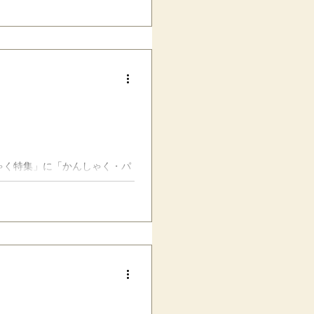
して自己理解と他者理解などに
しゃく特集」に「かんしゃく・パ
..」というコラムを寄稿しまし