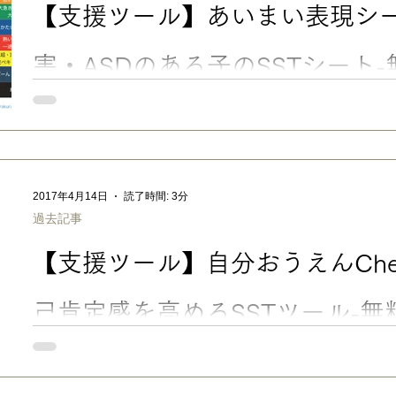
【支援ツール】あいまい表現シ
害・ASDのある子のSSTシート
ド
文末より無料ダウンロードあり 【支援ツール】あいまい表現シー
のSSTシート-無料ダウンロード ■ あいまいな表現の言葉を教
していく 世の中、白か黒か！善か悪か！敵か味方か！０か１０
な二択」しかないように思い込んでしまうと、結構生きづらくなってしま
の間にある、 中間のあいまいな表現の「言葉」を教える ことで
2017年4月14日
読了時間: 3分
るようになるかもしれません。 「ちょっと」や「大体」といった、あいまいでアバウトな表現
過去記事
がイメージしにくい凸凹さんには、 「 声かけ変換表」 にあるように 「ちょっと待っ
→「あと、◯分待ってね」 など、具体的に、数字や実際の場所などで教えると伝わりやすいの
【支援ツール】自分おうえんChe
ですが、誰もがそんな風に分かりやすく言ってくれるわけでもな
まい表現に慣らしていく必要もあります。 今回のシェア・ツール「 あいまい表現シート 」は、
子どもに中間表現を教える時に役立つ、視覚的に整理し工夫した一
己肯定感を高めるSSTツール-
【支援ツール】自分おうえんCheckシート：自己肯定感を高めるS
完璧主義の子や、失敗の多い子は特に、できなかったことばかり
がち。そんなときに、自分で自分を励ます視点を持てるように作