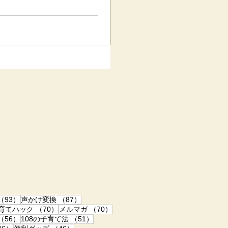
い」という、完璧主義を和らげ
ご意見、ご投稿などを頂きます
93件の記事
87件の記事
（93）
声かけ変換
（87）
70件の記事
70件の記事
子育てハック
（70）
メルマガ
（70）
記事
56件の記事
51件の記事
（56）
108の子育て法
（51）