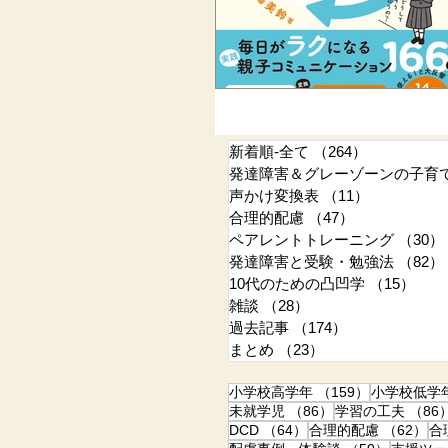
新着順-全て
（264）
264件の記
発達障害＆グレーゾーンの子育
声かけ変換表
（11）
11件の記事
合理的配慮
（47）
47件の記事
ペアレントトレーニング
（30）
発達障害と受験・勉強法
（82）
10代のための凸凹学
（15）
15
雑談
（28）
28件の記事
過去記事
（174）
174件の記事
まとめ
（23）
23件の記事
159件の記事
小学校高学年
（159）
小学校低学
86件の記事
未就学児
（86）
学習の工夫
（86
64件の記事
6
DCD
（64）
合理的配慮
（62）
合