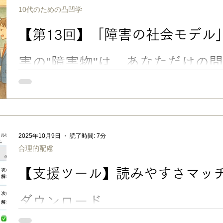
た。 この記事では、 「添削指導が細かすぎる担任の先生に当た
10代のための凸凹学
の採点が厳しくて納得できない」 「受験での影響が不安」 ……
て、以下の順でお伝えしたいと思います。 ＜目次＞ ■ 漢字の「
【第13回】「障害の社会モデル
宿題・テスト・受験でのハードルにも ■ 文化庁の指針：「字体が正しければ、字形の違いは誤
りと考えなくてよい」 ■ もしも、担任の先生が漢字の「トメ・
ら？ ■ うちの実例：先生の漢字の添削や採点が厳しい・不安な場合.
害の"障害物”は、あなただけの
せん
■ 発達障害のある人が 「うまくいかない」と感じた時に、知って
凹学」連載13回目の今回は…… 「どうして自分はうまくいかな
達障害なんかなの……」 「人類やるのが根本的に向いてない！」 イ
なんて、生きづらさを感じて悩んでいる人に、ぜひ、知っておい
（※ちなみに、「人類向いてない」は、うちの長男の口癖です😅
2025年10月9日
読了時間: 7分
ル」 です。 🤔「障害の社会モデル」って、どういうこと？ これ
合理的配慮
（=障害）はその人と環境との「間」にあるのであって、その人
い」 とお伝えしてきました。 これが、「障害の社会モデル」の
【支援ツール】読みやすさマッチン
お医者さんの発達障害の診断基準にも、この考え方が反映されて
社会モデル」と対になる言葉が 「障害の医学モデル」 または 「障
「医学モデル（個人モデル）」での、障害はどこにあった？...
ダウンロード