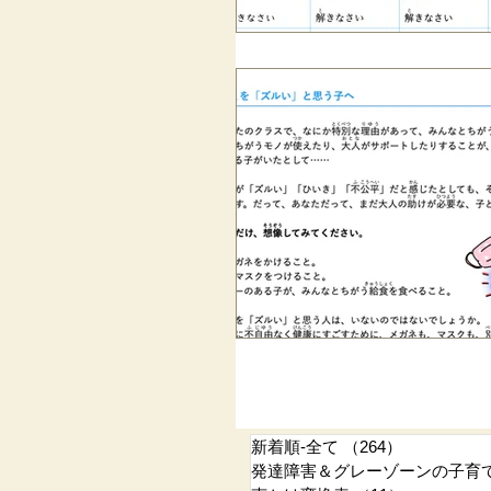
新着順-全て
（264）
264件の記
発達障害＆グレーゾーンの子育