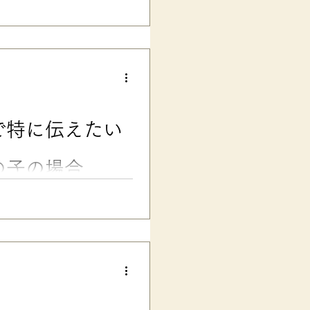
慮を相談できるのでしょうか？
を求められた時の考え方、担任
介します。 ■発達障害グレー
学級で学ぶ、発達障害グレーゾ
す。 次男は一度長男と一緒に
のの、確定的な診断には至らな
校低学年では、文字の「読み」
自然と成長が追いつき、「ある
で特に伝えたい
今では二人とも、しっかりした
って、本人が何も困らなかった
たいことがはっきり言えなかっ
の子の場合
ーゾーンの子の場合、伝えたい
この記事では、新担任との面談
もとにわかりやすく解説しま
、お子さんも、そしてママパパ
ーゾーンの子の場合、 「新し
学級の先生に、たくさんお願い
るといいんだけど……」 なん
、先日の「【コピペOK】学校