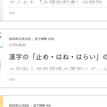
てくれた「合理的配慮」体験談
受験シーズン真っ只中ですね。うちの高３次男も、これから本命
学受験では、半分以上のクラスメイトが推薦・総合型入試で昨年
から共通テストや一般入試に臨む、高３生のプレッシャーは相当
してね。応援してます。 さて。今回のブログは、昨年、長男が”
のお話をしたいと思います。 ※この記事は、あくまでうちの体
2025年12月12日
読了時間: 12分
や内容は、大学・試験・状況によって異なります。 ■ 大学受験
合理的配慮
験」の合理的配慮を受けた長男の体験談 高校３年生の時、長男
引きずる中、不完全燃焼の状態で「とにかく受験から解放された
漢字の「止め・はね・はらい」の
決めた大学は、 配慮してくれた ものの、どうしても環境が合わず
折を経て、本当に行きたい大学を再受験することに（例によって
す）。 今度は、持ち前の 「ADHDの過集中」と「ASDの粘り強さ
の指針と学校現場の運用にズレ
■ 漢字の「止め・はね・はらい」で、減点・やり直し？ 宿題・
「止め・はね・はらい」のことは、うちの長男も何度もぶつかっ
LD（学習障害/限局性学習症）の書字障害の傾向や手先の不器用
学校1年生の頃は、漢字を添削されても本当に見分けがつかない
いし、自信と意欲をなくすしで、漢字書き取りの宿題につまづい
2025年11月8日
読了時間: 6分