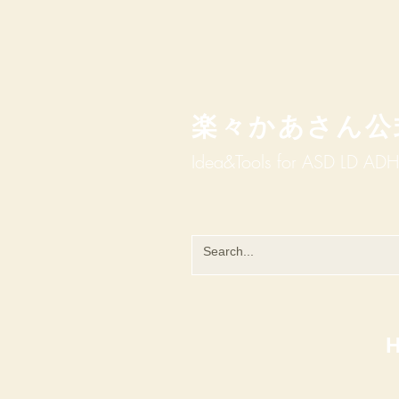
楽々かあさん公
Idea&Tools​​ for ASD LD AD