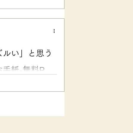
学習症）がある子をはじめ、発達
際の説明資料、先生方のテス
・口調・行間・ルビ／アイコン
できます） よく、 LDがあ
が、一般的な明朝体は線の太さ
点などは認識しづらくて、誤読
学校低学年の頃、 先生に漢字の
どう直していいのかわからない
ズルい」と思う
いが見分けられなかったのだと
くい、の個人差がありますが、
ォント」だけではあり
手紙-無料PDF
不公平！」「ひいきだ」……
も達に、こんな気持ちが芽生え
」と感じる子どもに、わかりや
的配慮を「ズルい」と思う子
理的配慮への理解と啓発 発達障
供が、公共・民間事業者共に法
て、1年が経ちました。 （参
パーや飲食店などを見る限り、一