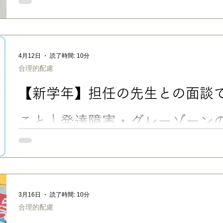
発達障害グレーゾーン・未診断の子は、学校で配慮や合理的配
この記事では、診断がなくても学校と相談できる理由や、診断書
の先生への伝え方のコツを、実際の連絡帳・口頭での実例つきで紹
ゾーン・未診断の子が学校で困りやすい理由 今回は、主に通常
ーンのお子さんについて。 うちの次男も長女も、グレーゾーンで
4月12日
読了時間: 10分
専門病院で診てもらったことがありますが、ASDの傾向があるも
合理的配慮
いまま、現在大学１年生で、一人暮らし奮闘中。 長女は、小学
にやや遅れがあってLDを疑い、かかりつけ医に相談しましたが
【新学年】担任の先生との面談
程度」大丈夫になったので、未診断のまま、現在高校１年生。 
優しい子に育ってくれましたが…… ただ、診断がないからと言
わけではありません。 特に、小学校時代は、次男は繊細で言い
こと｜発達障害・グレーゾーン
たし、長
「新学年の面談、何をどう伝えればいい？」ーー発達障害・グレ
ことやお願いしたい配慮が、どうしても多くなりがちですよね。
をムダなく有意義にするための準備・伝え方・聞き方を、実例を
す。 ■新学年の面談が必要になるケースとは？ 新学年になると
も、何かと不安や心配になると思います。 特に、発達障害・グレ
3月16日
読了時間: 10分
い先生も、うちの子のことをわかってくれるといいな」 「通常
合理的配慮
しても大丈夫？」 「去年の先生みたいに、おおらかに接してくれ
て、お悩みの場合もあるでしょう（↑私の実例です😅） こんな時