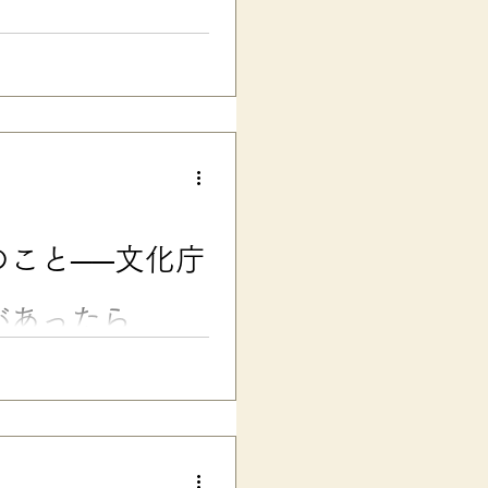
校の一般入試です。 昨今の大
中に進路が決まる中で、年明け
なものだそう。 お腹を温かく
２回目の”大学入試に挑戦した時
験談です。受験上の配慮の可否
当日、現場の判断で「別室受
は大学受験で大きな挫折経験を
い」一心で、バタバタと入学を
こと──文化庁
に中退……😅 そして、紆余曲
「本命校しか受けない」作戦で
」の個性を発動...
があったら……
テスト・受験に影響も 漢字の
てきた学習の壁です。 彼には
さがあり、視覚も過敏です。 小
し、がんばっても正確に書けな
て、親子で困り果てていまし