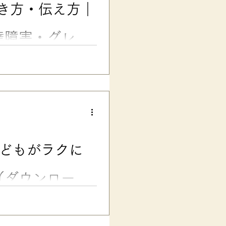
き方・伝え方｜
えしたように、ちょっとした声
連絡帳でOK。 でも…… 新学
の先生一人では判断が難しい配
達障害・グレー
基本とスグに使える文例６選
の小学生時代の連絡帳、約30
連絡帳、どう伝えればいい？
が多いですよね。 特に、発達
の場合には、連絡帳で新しい先
）。 でも、 「通常学級の先
子だけ特別扱いしてもらうわけ
ントと思われないためには、ど
子どもがラクに
います。 この記事では、主に
コピペOK）」連絡帳の文例を
します。...
（ダウンロード
ことを「先生にどう伝えたらい
方にお悩みの、ママ・パパ・現
『担任の先生に伝わる! 子ども