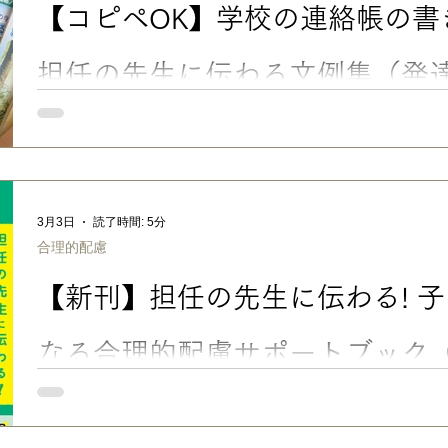
【コピペOK】学校の連絡帳の書
の連絡帳の書き方・伝え方｜担任の先生に伝わる文例集」でお伝
かけや工夫、簡単なサポートグッズの持ち込みのお願い程度なら、
年などで、子どもについて、伝えたいことがたくさんある 担任
担任の先生に伝わる文例集（発
慮
ゾーンの子向け）
この記事では、先生に伝わりやすい、連絡帳の書き方・伝え方の
を、楽々かあさん独自のノウハウでまとめました。 子ども３人分
冊。先生とのやりとりの試行錯誤の記録です。 ■学校の先生への
新入学のお子さんのママ・パパを始め、新学期は親も不安なこと
障害・グレーゾーンなどで、心配や気になることが多いお子さん
3月3日
読了時間: 5分
生に伝えておきたいことも、いっぱいあるでしょう（わかります
合理的配慮
生はお忙しいみたい。どこまでお願いしていいの？」 「うちの
には……。でも、本人は困ってるし……」 「モンスターペアレ
【新刊】担任の先生に伝わる! 
う伝えればいいの」 ……なんて、お悩みの保護者さんも多いと思
通常学級の担任の先生への連絡帳を想定して、 「すぐに使える（
交えながら、楽々かあさんの連絡帳の独自ノウハウをまとめてご紹介
なる合理的配慮サポートブック
特典つき）
■楽々かあさんの新刊のお知らせ 発達障害・グレーゾーンの子の
いかわからない」という、家庭と学校の連携や合理的配慮の伝え
場の先生に向けた実践ガイドブックです☺️ 3月6日に、新しい著書