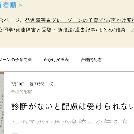
＜新着順＞
合ページ。
発達障害＆グレーゾーンの子育て法
/
声かけ変
凸凹学
/
発達障害と受験・勉強法
/
過去記事
/
まとめ
/
雑談
カ
ゾーンの子育て法
声かけ変換表
合理的配慮
発達障害と受験・勉強法
10代のための凸凹学
雑談
7月10日
読了時間: 11分
合理的配慮
診断がないと配慮は受けられな
ンの子のための学校への伝え方