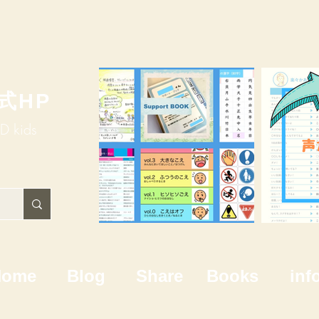
式HP
HD kids
Home
Blog
Share
Books
inf