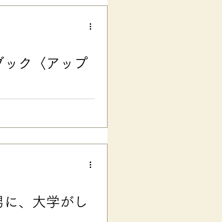
場美鈴４冊目の今回の本は……
害のある子のご家庭と学校の橋
に…… という願いを込めた、
うちの子のことをわかってほし
皆さんの 「学校に、我が子の
ブック〈アップ
願いしたいけど、伝え方がわか
応える実践書です。 日本の学校
の合理的配慮の伝え方
ンロード ■ 学校連携に特化
く！ こんにちは。楽々かあさ
一般公開した、オリジナルフォー
生に伝わる! 子どもがラクにな
行に伴い、大幅に改訂・改善し、よ
していただきました。 本を買っ
も無料ダウンロード できます
式」は、うちと同じように、主に
男に、大学がし
定し、 小中学校の先生との連
フォーマット です。ポジティ