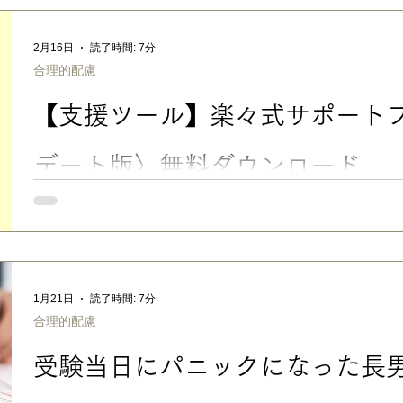
がラクになる合理的配慮サポートブック』が刊行されます。 大
担任の先生と合理的配慮を上手に相談できるように…… 発達障
2月16日
読了時間: 7分
渡しに…… お子さんが自分のことを自分の言葉で伝えられるよう
合理的配慮
唯一無二の実践ガイドブックだと自負しています。 ■「先生に、
い」ママ・パパに この本は、発達障害のある子を育てる保護者の
【支援ツール】楽々式サポート
ことをもっと理解してほしい」 「担任の先生に合理的配慮をお
らない」 「学校との連携がうまくいかない」 といったお悩みに
教育現場の事情に合わせて、うちの経験をもとに、担任の先生へ
デート版〉無料ダウンロード
【支援ツール】楽々式サポートブック〈アップデート版〉無料ダウ
した、楽々かあさんオリジナル・フォーマットが、より使いやす
んです。 私が2015 年に考案し「楽々かあさん公式 HP」より
マット「楽々式サポートブック」を、3月発売の新著 『 担任の先
る合理的配慮サポートブック』 （合同出版/2026.3.6） の刊
1月21日
読了時間: 7分
り使いやすくした 〈アップデート版〉 として、制作・一般公開
合理的配慮
ても買わなくても、 合同出版さんの特設サイトより 、 どなたで
😉 👉楽々式サポートブック〈アップデート版〉の特徴 「楽々
受験当日にパニックになった長
通常学級で学ぶ発達障害・グレーゾーンの子を育てるご家庭を想
携に特化した、独自の工夫が満載の、楽々かあさんオリジナル・
ブな情報や具体的工夫も盛り込め、通常学級で学ぶ子のニーズに