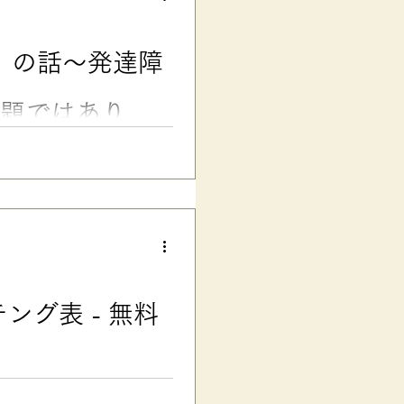
ってしまった」 「学校のテスト
などとお悩みの親子さんに向け
トメ・ハネ・ハライ」問題は、
」の話〜発達障
ハネ・ハライ」に厳しかった
..
問題ではありま
欲しい言葉 「10代のための凸
いんだろう」 「なんで自分は発
ラスト生成：ChatGPT ……
て欲しい言葉があります。
） それが、 「障害の社会モデ
までの記事でも繰り返し「 壁
の中にだけ存在するのではな
考え方です。近年では、専門の
グ表 - 無料
いるんですよ。 この「障害の
害の個人モデル」 です。 👉