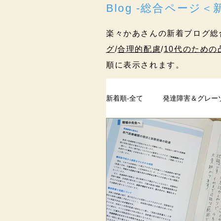
Blog -総合ページ
楽々かあさんの新着ブログ総
グ
/
合理的配慮
/
10代のための
順に表示されます。
新着順-全て
発達障害＆グレー
ペアレントトレーニング
過去記事
まとめ