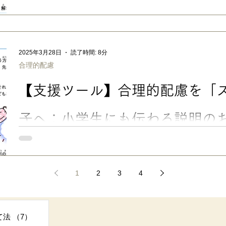
■ 「読みやすさマッチング表」を公開しました LD（学習障害/
障害のある子の参考書・問題集選びや、合理的配慮をお願いする
ト・プリントのUD化の参考などに使える一覧表です。 フォント
の有無を組み合わせて比較 できます。（文末より無料ダウンロード
る子は「明朝体のフォント（書体）は読みづらい」 と聞きます
2025年3月28日
読了時間: 8分
が一定ではなく、特にトメ・ハネ・ハライの尖った三角部分や濁
合理的配慮
しやすい傾向があるようです。 ややLD傾向があった長男も、小
トメ・ハネ・ハライを添削 されても 「何が違うの！？ どこを
【支援ツール】合理的配慮を「
よ〜😭」 と泣いてたので、やる気の問題ではなくて、本当に違
思います。 このように、フォントによって、読みやすい/読みに
実は、子どもにとって、文章の読みやすさを左右する要素は「フ
子へ：小学生にも伝わる説明のお
ダウンロード
「なんで〇〇くんだけ特別扱い？」「それってズルくない？」「
発達障害のある子への学校での合理的配慮に対し、クラスの子ど
ることもあるでしょう。この記事では、 合理的配慮を「ズルい
1
2
3
4
すく説明するためのお手紙 を紹介します。 【支援ツール】合理
へ：小学生にも伝わる説明のお手紙-無料PDFダウンロード ■ 合
害を含む、障害のある子ども・大人の方に対する合理的配慮の提
事
的義務となった「改正障害者差別解消法」が2024.4より施行され
て法
（7）
7件の記事
考：内閣府「 合理的配慮リーフレット 」） 私がよく行くスー