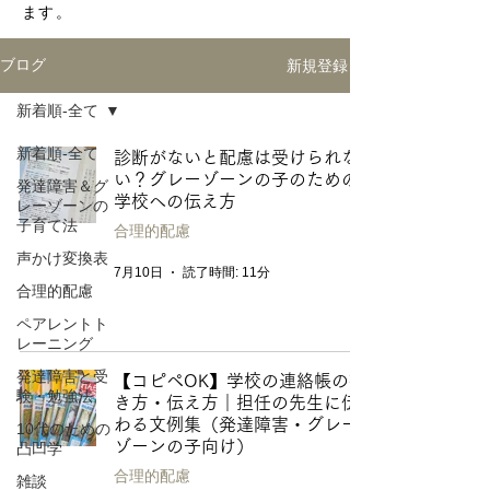
ます。
新規登録
ブログ
新着順-全て
新着順-全て
診断がないと配慮は受けられな
い？グレーゾーンの子のための
発達障害＆グ
学校への伝え方
レーゾーンの
子育て法
合理的配慮
声かけ変換表
7月10日
読了時間: 11分
合理的配慮
ペアレントト
レーニング
発達障害と受
【コピペOK】学校の連絡帳の書
験・勉強法
き方・伝え方｜担任の先生に伝
わる文例集（発達障害・グレー
10代のための
ゾーンの子向け）
凸凹学
合理的配慮
雑談