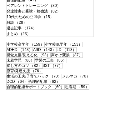
合理的配慮
（47）
47件の記事
ペアレントトレーニング
（30）
30件の記事
発達障害と受験・勉強法
（82）
82件の記事
10代のための凸凹学
（15）
15件の記事
雑談
（28）
28件の記事
過去記事
（174）
174件の記事
まとめ
（23）
23件の記事
159件の記事
153件の記事
小学校高学年
（159）
小学校低学年
（153）
143件の記事
143件の記事
113件の記事
ADHD
（143）
ASD
（143）
LD
（113）
93件の記事
87件の記事
視覚支援/見える化
（93）
声かけ変換
（87）
86件の記事
86件の記事
未就学児
（86）
学習の工夫
（86）
82件の記事
77件の記事
接し方のコツ
（82）
SST
（77）
76件の記事
療育/発達支援
（76）
70件の記事
70件の記事
生活の工夫/子育てハック
（70）
メルマガ
（70）
64件の記事
62件の記事
DCD
（64）
合理的配慮
（62）
60件の記事
59件の記事
合理的配慮サポートブック
（60）
思春期
（59）
57件の記事
56件の記事
書字障害
（57）
中高生
（56）
51件の記事
50件の記事
108の子育て法
（51）
配慮事例・体験談
（50）
50件の記事
49件の記事
支援ツールのシェア
（50）
学校との連携
（49）
49件の記事
46件の記事
宿題
（49）
120の子育て法
（46）
46件の記事
45件の記事
便利グッズ
（46）
おうち療育
（45）
42件の記事
ペアレントトレーニング
（42）
41件の記事
40件の記事
大人の発達障害
（41）
相談・面談
（40）
40件の記事
39件の記事
35件の記事
自己理解
（40）
中学受験
（39）
感覚過敏
（35）
35件の記事
33件の記事
伝わる！声かけ変換
（35）
先生
（33）
32件の記事
32件の記事