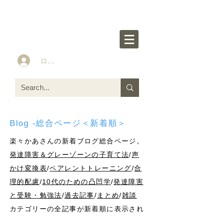
楽々かあさん公式HP
Idea&Tools​​ for ASD LD ADHD kids
ログイン
Blog -総合ページ＜新着順＞
楽々かあさんの新着ブログ総合ページ。
発達障害＆グレーゾーンの子育て法
/
声
かけ変換表
/
ペアレントトレーニング
/
合
理的配慮
/
10代のための凸凹学
/
発達障害
と受験・勉強法
/
過去記事
/
まとめ
/
雑談
カテゴリーの全記事が新着順に表示され