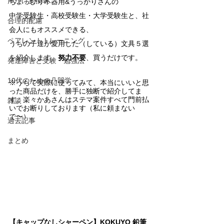
声かけ変換表
ちょっぴり不器用&うっかりさんの
中学受験生・高校受験生・大学受験生と、社
合理的配慮
会人にもオススメできる、
ペアレントトレーニング
うちの子達が愛用した（している）文具５選
を紹介します。
努力不要
、買うだけです。
発達障害と受験・勉強法
10代のための凸凹学
※うちで実際に使ってみて、本当にいいと思
った商品だけを、勝手に独断で紹介してま
す。楽々かあさんはステマ案件すべて門前払
雑談
いでお断りしております（私に頼まない
で〜）。
過去記事
まとめ
【キャップなしシャーペン】KOKUYO 鉛筆