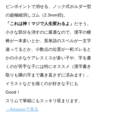
ピンポイントで消せる、ノック式ホルダー型
の超極細消しゴム（2.3mm径)。
「これは神！マジで人生変わるよ」
だそう。
小さな部分を消すのに最適なので、漢字の横
棒が一本多いとか、英単語のスペルが一文字
違ってるとか、小数点の位置が一桁ズレると
かの小さなケアレスミスが多い子や、字を書
くのが苦手な子には特にオススメ（漢字書き
取りも隣の字まで書き直さずに済みます）。
イラストなどを描くのが好きな子にも
Good！　
スリムで筆箱にもスッキリ収まります。
→Amazonで見る