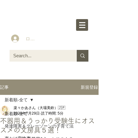
楽々かあさん公式HP
Idea&Tools​​ for ASD LD ADHD kids
ログイン
新規登録
記事
新着順-全て
楽々かあさん（大場美鈴）🇯🇵
新着順-全て
2023年7月29日
読了時間: 5分
不器用＆うっかり受験生にオス
発達障害＆グレーゾーンの子育て法
スメの文房具５選！