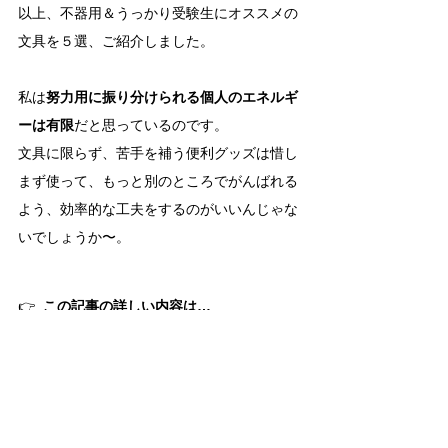
以上、不器用＆うっかり受験生にオススメの
文具を５選、ご紹介しました。
私は
努力用に振り分けられる個人のエネルギ
ーは有限
だと思っているのです。
文具に限らず、苦手を補う便利グッズは惜し
まず使って、もっと別のところでがんばれる
よう、効率的な工夫をするのがいいんじゃな
いでしょうか〜。
👉
  この記事の詳しい内容は…
この記事で紹介した、カッティングマットを
次男が教室に持ち込んだ時の実例や、発達障
害グレーゾーンの子のさりげない配慮、通常
学級での便利グッズの持ち込み方など、書籍
で詳しく解説しています。
『担任の先生に伝わる! 子どもがラクになる
合理的配慮サポートブック』※DL特典つき