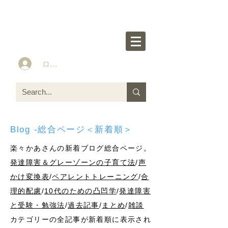
楽々かあさん公式HP
Idea&Tools​​ for ASD LD ADHD kids
ログイン
Blog -総合ページ＜新着順＞
楽々かあさんの新着ブログ総合ページ。
発達障害＆グレーゾーンの子育て法
/
声
かけ変換表
/
ペアレントトレーニング
/
合
理的配慮
/
10代のための凸凹学
/
発達障害
と受験・勉強法
/
過去記事
/
まとめ
/
雑談
カテゴリーの全記事が新着順に表示され