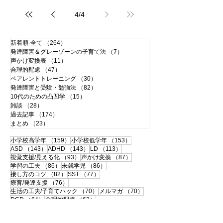
4
/
4
新着順-全て
（264）
264件の記事
発達障害＆グレーゾーンの子育て法
（7）
7件の記事
声かけ変換表
（11）
11件の記事
合理的配慮
（47）
47件の記事
ペアレントトレーニング
（30）
30件の記事
発達障害と受験・勉強法
（82）
82件の記事
10代のための凸凹学
（15）
15件の記事
雑談
（28）
28件の記事
過去記事
（174）
174件の記事
まとめ
（23）
23件の記事
159件の記事
153件の記事
小学校高学年
（159）
小学校低学年
（153）
143件の記事
143件の記事
113件の記事
ASD
（143）
ADHD
（143）
LD
（113）
93件の記事
87件の記事
視覚支援/見える化
（93）
声かけ変換
（87）
86件の記事
86件の記事
学習の工夫
（86）
未就学児
（86）
82件の記事
77件の記事
接し方のコツ
（82）
SST
（77）
76件の記事
療育/発達支援
（76）
70件の記事
70件の記事
生活の工夫/子育てハック
（70）
メルマガ
（70）
64件の記事
62件の記事
DCD
（64）
合理的配慮
（62）
60件の記事
59件の記事
合理的配慮サポートブック
（60）
思春期
（59）
57件の記事
56件の記事
書字障害
（57）
中高生
（56）