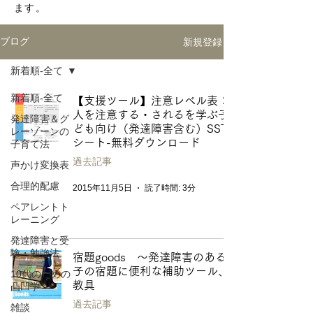
ます。
新規登録
ブログ
新着順-全て
新着順-全て
【支援ツール】注意レベル表：
人を注意する・されるを学ぶ子
発達障害＆グ
ども向け（発達障害含む）SST
レーゾーンの
シート-無料ダウンロード
子育て法
過去記事
声かけ変換表
合理的配慮
2015年11月5日
読了時間: 3分
ペアレントト
レーニング
発達障害と受
験・勉強法
宿題goods 〜発達障害のある
子の宿題に便利な補助ツール、
10代のための
教具
凸凹学
過去記事
雑談