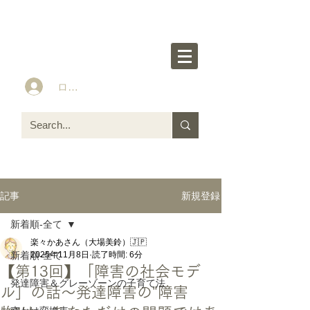
楽々かあさん公式HP
Idea&Tools​​ for ASD LD ADHD kids
ログイン
新規登録
記事
新着順-全て
楽々かあさん（大場美鈴）🇯🇵
新着順-全て
2025年11月8日
読了時間: 6分
【第13回】「障害の社会モデ
発達障害＆グレーゾーンの子育て法
ル」の話〜発達障害の"障害