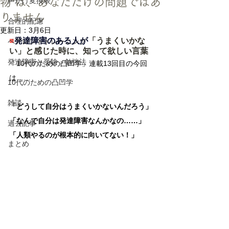
物”は、あなただけの問題ではあ
声かけ変換表
りません
合理的配慮
更新日：
3月6日
■
発達障害のある人が
「うまくいかな
ペアレントトレーニング
い」と感じた時に、知って欲しい言葉
発達障害と受験・勉強法
「10代のための凸凹学」連載13回目の今回
は……
10代のための凸凹学
雑談
「どうして自分はうまくいかないんだろう」
「なんで自分は発達障害なんかなの……」
過去記事
「人類やるのが根本的に向いてない！」
まとめ