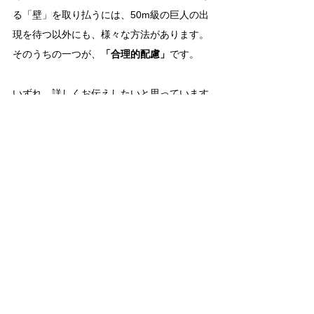
る「壁」を取り払うには、50m級の巨人の出
現を待つ以外にも、様々な方法があります。
そのうちの一つが、
「合理的配慮」
です。
いずれ、詳しくお伝えしたいと思っています
が……。
今のところは
「"障害物"がある場所は、個人
の中ではなくて、個人と環境の”間”にある」
ということだけは、発達障害のある人も、な
い人も、覚えておいてくれたら嬉しいです。
※「障害の社会モデル」に基づいた考え方や
合理的配慮例、学校に理解を求める時に役立
つお手紙や伝え方などは、新刊『担任の先生
に伝わる！子どもがラクになる合理的配慮サ
ポートブック』で、わかりやすくお伝えして
います。
→Amazonで見る