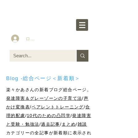
楽々かあさん公式HP
Idea&Tools​​ for ASD LD ADHD kids
ログイン
Blog -総合ページ＜新着順＞
楽々かあさんの新着ブログ総合ページ。
発達障害＆グレーゾーンの子育て法
/
声
かけ変換表
/
ペアレントトレーニング
/
合
理的配慮
/
10代のための凸凹学
/
発達障害
と受験・勉強法
/
過去記事
/
まとめ
/
雑談
カテゴリーの全記事が新着順に表示され