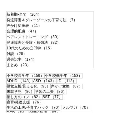
新着順-全て
（264）
264件の記事
発達障害＆グレーゾーンの子育て法
（7）
7件の記事
声かけ変換表
（11）
11件の記事
合理的配慮
（47）
47件の記事
ペアレントトレーニング
（30）
30件の記事
発達障害と受験・勉強法
（82）
82件の記事
10代のための凸凹学
（15）
15件の記事
雑談
（28）
28件の記事
過去記事
（174）
174件の記事
まとめ
（23）
23件の記事
159件の記事
153件の記事
小学校高学年
（159）
小学校低学年
（153）
143件の記事
143件の記事
113件の記事
ADHD
（143）
ASD
（143）
LD
（113）
93件の記事
87件の記事
視覚支援/見える化
（93）
声かけ変換
（87）
86件の記事
86件の記事
未就学児
（86）
学習の工夫
（86）
82件の記事
77件の記事
接し方のコツ
（82）
SST
（77）
76件の記事
療育/発達支援
（76）
70件の記事
70件の記事
生活の工夫/子育てハック
（70）
メルマガ
（70）
64件の記事
62件の記事
DCD
（64）
合理的配慮
（62）
60件の記事
59件の記事
合理的配慮サポートブック
（60）
思春期
（59）
57件の記事
56件の記事
書字障害
（57）
中高生
（56）
51件の記事
50件の記事
108の子育て法
（51）
配慮事例・体験談
（50）
50件の記事
49件の記事
支援ツールのシェア
（50）
学校との連携
（49）
49件の記事
46件の記事
宿題
（49）
120の子育て法
（46）