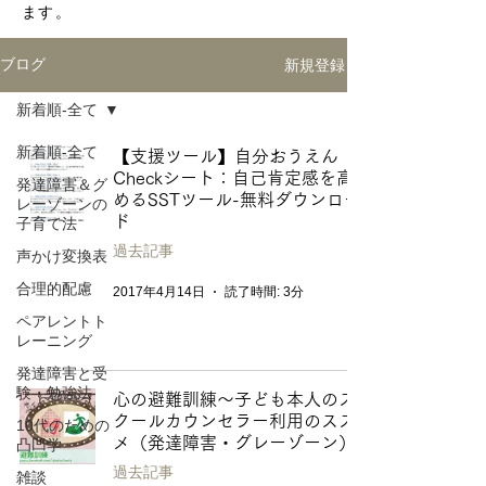
ます。
新規登録
ブログ
新着順-全て
新着順-全て
【支援ツール】自分おうえん
Checkシート：自己肯定感を高
発達障害＆グ
めるSSTツール-無料ダウンロー
レーゾーンの
ド
子育て法
過去記事
声かけ変換表
合理的配慮
2017年4月14日
読了時間: 3分
ペアレントト
レーニング
発達障害と受
験・勉強法
心の避難訓練〜子ども本人のス
クールカウンセラー利用のスス
10代のための
メ（発達障害・グレーゾーン）
凸凹学
過去記事
雑談