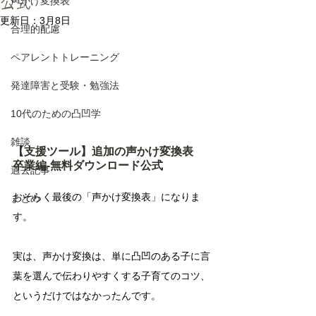
公式
声かけ変換表
更新日：
3月8日
合理的配慮
ペアレントトレーニング
発達障害と受験・勉強法
10代のための凸凹学
雑談
【支援ツール】追加の声かけ変換表　
卒業編-無料ダウンロード公式
過去記事
おそらく最後の「声かけ変換表」になりま
まとめ
す。
実は、声かけ変換は、単に凸凹のある子に言
葉を選んで伝わりやすくする子育てのコツ、
というだけではなかったんです。