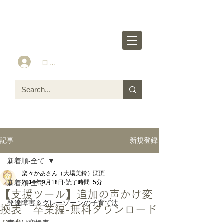
楽々かあさん公式HP
Idea&Tools​​ for ASD LD ADHD kids
ログイン
新規登録
記事
新着順-全て
楽々かあさん（大場美鈴）🇯🇵
新着順-全て
2016年9月18日
読了時間: 5分
【支援ツール】追加の声かけ変
発達障害＆グレーゾーンの子育て法
換表 卒業編-無料ダウンロード