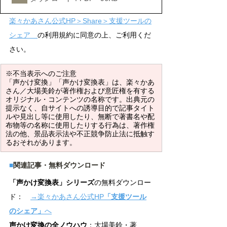
楽々かあさん公式HP＞Share＞支援ツールの
シェア　
の利用規約に同意の上、ご利用くだ
さい。
※不当表示へのご注意
「声かけ変換」「声かけ変換表」は、楽々かあ
さん／大場美鈴が著作権および意匠権を有する
オリジナル・コンテンツの名称です。出典元の
提示なく、自サイトへの誘導目的で記事タイト
ルや見出し等に使用したり、無断で著書名や配
布物等の名称に使用したりする行為は、著作権
法の他、景品表示法や不正競争防止法に抵触す
るおそれがあります。
■
関連記事・無料ダウンロード
「声かけ変換表」シリーズ
の無料ダウンロー
ド：　
→楽々かあさん公式HP
「支援ツール
のシェア」
へ
声かけ変換の全ノウハウ
：大場美鈴・著