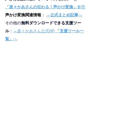
「楽々かあさんの伝わる！声かけ変換」
参照
声かけ変換関連情報
： 
→
公式まとめ
記事
へ
その他の
無料ダウンロードできる支援ツー
ル
：
→楽々かあさん公式HP 
「支援ツール一
覧」
へ
■
関連著書：
「発達障害＆グレーゾーン子育てから生まれ
た　楽々かあさんの伝わる！ 声かけ変換」 