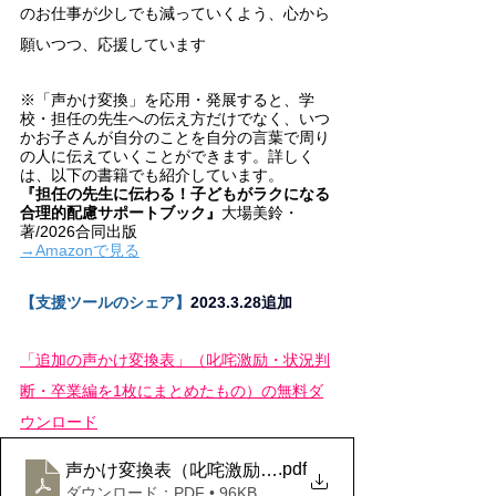
のお仕事が少しでも減っていくよう、心から
願いつつ、応援しています
※「声かけ変換」を応用・発展すると、学
校・担任の先生への伝え方だけでなく、いつ
かお子さんが自分のことを自分の言葉で周り
の人に伝えていくことができます。
詳しく
は、以下の書籍でも紹介しています。
『担任の先生に伝わる！子どもがラクになる
合理的配慮サポートブック』
大場美鈴・
著/2026合同出版
→Amazonで見る
【支援ツールのシェア】
2023.3.28追加
「追加の声かけ変換表」（叱咤激励・状況判
断・卒業編を1枚にまとめたもの）の無料ダ
ウンロード
.pdf
声かけ変換表（叱咤激励・状況判断・卒業編）
ダウンロード：PDF • 96KB