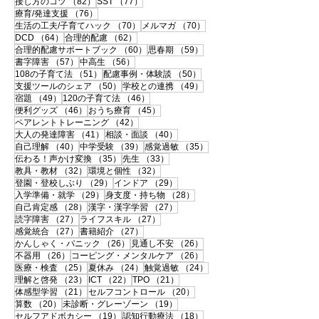
82件の記事
77件の記事
接し方のコツ
（82）
SST
（77）
76件の記事
療育/発達支援
（76）
70件の記事
70件の記事
生活の工夫/子育てハック
（70）
メルマガ
（70）
64件の記事
62件の記事
DCD
（64）
合理的配慮
（62）
60件の記事
59件の記事
合理的配慮サポートブック
（60）
思春期
（59）
57件の記事
56件の記事
書字障害
（57）
中高生
（56）
51件の記事
50件の記事
108の子育て法
（51）
配慮事例・体験談
（50）
50件の記事
49件の記事
支援ツールのシェア
（50）
学校との連携
（49）
49件の記事
46件の記事
宿題
（49）
120の子育て法
（46）
46件の記事
45件の記事
便利グッズ
（46）
おうち療育
（45）
42件の記事
ペアレントトレーニング
（42）
41件の記事
40件の記事
大人の発達障害
（41）
相談・面談
（40）
40件の記事
39件の記事
35件の記事
自己理解
（40）
中学受験
（39）
感覚過敏
（35）
35件の記事
33件の記事
伝わる！声かけ変換
（35）
先生
（33）
32件の記事
32件の記事
教具・教材
（32）
環境と個性
（32）
29件の記事
29件の記事
登園・登校しぶり
（29）
インドア
（29）
29件の記事
28件の記事
入学準備・就学
（29）
身支度・持ち物
（28）
28件の記事
27件の記事
自己肯定感
（28）
漢字・漢字学習
（27）
27件の記事
27件の記事
読字障害
（27）
ライフスキル
（27）
27件の記事
27件の記事
感覚統合
（27）
書籍紹介
（27）
26件の記事
26件の記事
かんしゃく・パニック
（26）
見通し不安
（26）
26件の記事
26件の記事
不器用
（26）
コーピング・メンタルケア
（26）
25件の記事
24件の記事
24件の記事
医療・検査
（25）
夏休み
（24）
触覚過敏
（24）
23件の記事
22件の記事
21件の記事
理解と啓発
（23）
ICT
（22）
TPO
（21）
21件の記事
20件の記事
体感型学習
（21）
セルフコントロール
（20）
20件の記事
19件の記事
算数
（20）
未診断・グレーゾーン
（19）
19件の記事
18件の記事
セルフアドボカシー
（19）
認知行動療法
（18）