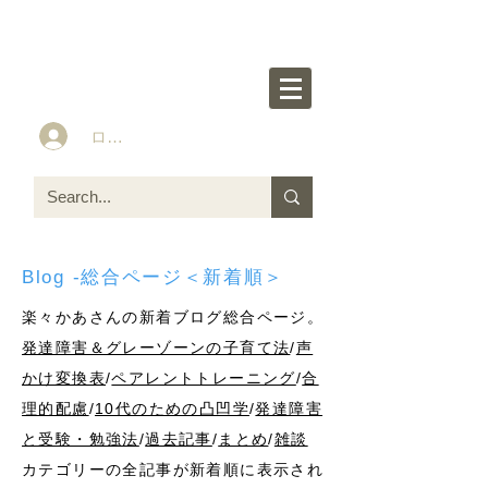
楽々かあさん公式HP
Idea&Tools​​ for ASD LD ADHD kids
ログイン
Blog -総合ページ＜新着順＞
楽々かあさんの新着ブログ総合ページ。
発達障害＆グレーゾーンの子育て法
/
声
かけ変換表
/
ペアレントトレーニング
/
合
理的配慮
/
10代のための凸凹学
/
発達障害
と受験・勉強法
/
過去記事
/
まとめ
/
雑談
カテゴリーの全記事が新着順に表示され