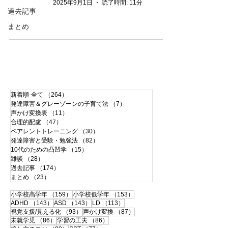
2025年9月1日
読了時間: 11分
過去記事
まとめ
新着順-全て
（264）
264件の記事
発達障害＆グレーゾーンの子育て法
（7）
7件の記事
声かけ変換表
（11）
11件の記事
合理的配慮
（47）
47件の記事
ペアレントトレーニング
（30）
30件の記事
発達障害と受験・勉強法
（82）
82件の記事
10代のための凸凹学
（15）
15件の記事
雑談
（28）
28件の記事
過去記事
（174）
174件の記事
まとめ
（23）
23件の記事
159件の記事
153件の記事
小学校高学年
（159）
小学校低学年
（153）
143件の記事
143件の記事
113件の記事
ADHD
（143）
ASD
（143）
LD
（113）
93件の記事
87件の記事
視覚支援/見える化
（93）
声かけ変換
（87）
86件の記事
86件の記事
未就学児
（86）
学習の工夫
（86）