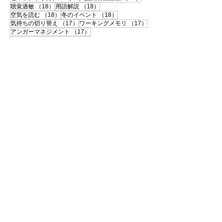
18件の記事
18件の記事
聴覚過敏
（18）
用語解説
（18）
18件の記事
18件の記事
空気を読む
（18）
冬のイベント
（18）
17件の記事
17件の記事
気持ちの切り替え
（17）
ワーキングメモリ
（17）
17件の記事
アンガーマネジメント
（17）
17件の記事
スクールカウンセラー
（17）
16件の記事
ビジョントレーニング
（16）
16件の記事
16件の記事
忘れ物・探しもの
（16）
不登校
（16）
16件の記事
16件の記事
16件の記事
イラスト
（16）
進路
（16）
国語
（16）
15件の記事
15件の記事
15件の記事
大学受験
（15）
いじめ
（15）
10代
（15）
15件の記事
15件の記事
不注意
（15）
お出かけ
（15）
14件の記事
14件の記事
リフレーミング
（14）
手作り支援グッズ
（14）
14件の記事
14件の記事
新学期
（14）
春のイベント
（14）
13件の記事
13件の記事
障害の社会モデル
（13）
おすすめリスト
（13）
12件の記事
12件の記事
声かけ変換表
（12）
絵カード
（12）
12件の記事
12件の記事
11件の記事
連絡帳
（12）
語彙力
（12）
学校行事
（11）
11件の記事
11件の記事
11件の記事
英訳
（11）
完璧主義
（11）
客観視
（11）
11件の記事
11件の記事
アサーション
（11）
集中力
（11）
11件の記事
10件の記事
親のケア
（11）
優先順位
（10）
※このサイトは「楽々かあさん公式HP」です。
画像・イラスト・本文の無断転載・二次配布はご
遠慮下さい。