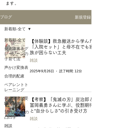
ます。
新規登録
ブログ
新着順-全て
新着順-全て
【体験談】救急搬送から学んだ
「入院セット」と母不在でも家
発達障害＆グ
族が困らない工夫
レーゾーンの
子育て法
雑談
声かけ変換表
2025年9月26日
読了時間: 12分
合理的配慮
ペアレントト
レーニング
発達障害と受
【考察】「鬼滅の刃」炭治郎と
験・勉強法
冨岡義勇さんに学ぶ、役割期待
と“自分らしさ”の引き受け方
10代のための
凸凹学
雑談
雑談