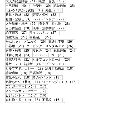
41件の記事
40件の記事
大人の発達障害
（41）
相談・面談
（40）
40件の記事
39件の記事
35件の記事
自己理解
（40）
中学受験
（39）
感覚過敏
（35）
35件の記事
33件の記事
伝わる！声かけ変換
（35）
先生
（33）
32件の記事
32件の記事
教具・教材
（32）
環境と個性
（32）
29件の記事
29件の記事
登園・登校しぶり
（29）
インドア
（29）
29件の記事
28件の記事
入学準備・就学
（29）
身支度・持ち物
（28）
28件の記事
27件の記事
自己肯定感
（28）
漢字・漢字学習
（27）
27件の記事
27件の記事
読字障害
（27）
ライフスキル
（27）
27件の記事
27件の記事
感覚統合
（27）
書籍紹介
（27）
26件の記事
26件の記事
かんしゃく・パニック
（26）
見通し不安
（26）
26件の記事
26件の記事
不器用
（26）
コーピング・メンタルケア
（26）
25件の記事
24件の記事
24件の記事
医療・検査
（25）
夏休み
（24）
触覚過敏
（24）
23件の記事
22件の記事
21件の記事
理解と啓発
（23）
ICT
（22）
TPO
（21）
21件の記事
20件の記事
体感型学習
（21）
セルフコントロール
（20）
20件の記事
19件の記事
算数
（20）
未診断・グレーゾーン
（19）
19件の記事
18件の記事
セルフアドボカシー
（19）
認知行動療法
（18）
18件の記事
18件の記事
聴覚過敏
（18）
用語解説
（18）
18件の記事
18件の記事
空気を読む
（18）
冬のイベント
（18）
17件の記事
17件の記事
気持ちの切り替え
（17）
ワーキングメモリ
（17）
17件の記事
アンガーマネジメント
（17）
17件の記事
スクールカウンセラー
（17）
16件の記事
ビジョントレーニング
（16）
16件の記事
16件の記事
忘れ物・探しもの
（16）
不登校
（16）
16件の記事
16件の記事
16件の記事
イラスト
（16）
進路
（16）
国語
（16）
15件の記事
15件の記事
15件の記事
大学受験
（15）
いじめ
（15）
10代
（15）
15件の記事
15件の記事
不注意
（15）
お出かけ
（15）
14件の記事
14件の記事
リフレーミング
（14）
手作り支援グッズ
（14）