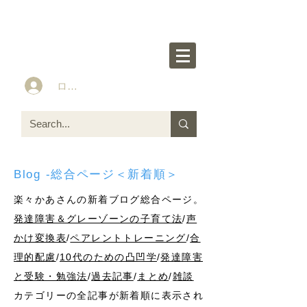
楽々かあさん公式HP
Idea&Tools​​ for ASD LD ADHD kids
ログイン
Blog -総合ページ＜新着順＞
楽々かあさんの新着ブログ総合ページ。
発達障害＆グレーゾーンの子育て法
/
声
かけ変換表
/
ペアレントトレーニング
/
合
理的配慮
/
10代のための凸凹学
/
発達障害
と受験・勉強法
/
過去記事
/
まとめ
/
雑談
カテゴリーの全記事が新着順に表示され