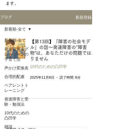
ます。
新規登録
ブログ
新着順-全て
新着順-全て
【第13回】「障害の社会モデ
ル」の話〜発達障害の"障害
発達障害＆グ
物”は、あなただけの問題ではあ
レーゾーンの
りません
子育て法
10代のための凸凹学
声かけ変換表
合理的配慮
2025年11月8日
読了時間: 6分
ペアレントト
レーニング
発達障害と受
験・勉強法
10代のための
凸凹学
雑談