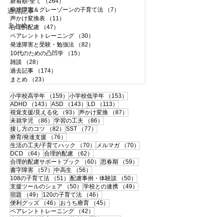
新着順-全て
（264）
264件の記事
発達障害＆グレーゾーンの子育て法
（7）
7件の記事
過去記事
声かけ変換表
（11）
11件の記事
まとめ
合理的配慮
（47）
47件の記事
ペアレントトレーニング
（30）
30件の記事
発達障害と受験・勉強法
（82）
82件の記事
10代のための凸凹学
（15）
15件の記事
雑談
（28）
28件の記事
過去記事
（174）
174件の記事
まとめ
（23）
23件の記事
159件の記事
153件の記事
小学校高学年
（159）
小学校低学年
（153）
143件の記事
143件の記事
113件の記事
ADHD
（143）
ASD
（143）
LD
（113）
93件の記事
87件の記事
視覚支援/見える化
（93）
声かけ変換
（87）
86件の記事
86件の記事
未就学児
（86）
学習の工夫
（86）
82件の記事
77件の記事
接し方のコツ
（82）
SST
（77）
76件の記事
療育/発達支援
（76）
70件の記事
70件の記事
生活の工夫/子育てハック
（70）
メルマガ
（70）
64件の記事
62件の記事
DCD
（64）
合理的配慮
（62）
60件の記事
59件の記事
合理的配慮サポートブック
（60）
思春期
（59）
57件の記事
56件の記事
書字障害
（57）
中高生
（56）
51件の記事
50件の記事
108の子育て法
（51）
配慮事例・体験談
（50）
50件の記事
49件の記事
支援ツールのシェア
（50）
学校との連携
（49）
49件の記事
46件の記事
宿題
（49）
120の子育て法
（46）
46件の記事
45件の記事
便利グッズ
（46）
おうち療育
（45）
42件の記事
ペアレントトレーニング
（42）