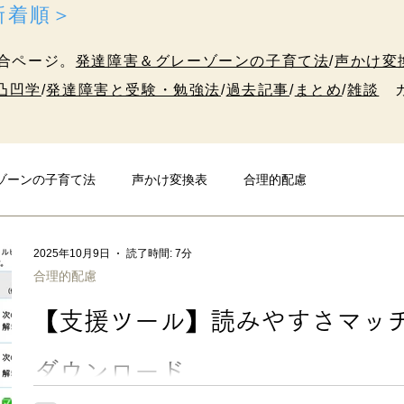
＜新着順＞
合ページ。
発達障害＆グレーゾーンの子育て法
/
声かけ変
凸凹学
/
発達障害と受験・勉強法
/
過去記事
/
まとめ
/
雑談
カ
ゾーンの子育て法
声かけ変換表
合理的配慮
発達障害と受験・勉強法
10代のための凸凹学
雑談
2025年10月9日
読了時間: 7分
合理的配慮
【支援ツール】読みやすさマッチン
ダウンロード