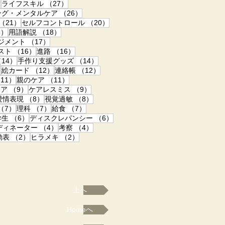
27件の記事
27件の記事
）
ライフスキル
（27）
記事
26件の記事
ング・メンタルケア
（26）
21件の記事
20件の記事
（21）
セルフコントロール
（20）
18件の記事
18件の記事
8）
用語解説
（18）
17件の記事
ジメント
（17）
の記事
16件の記事
16件の記事
スト
（16）
進路
（16）
14件の記事
14件の記事
14）
手作り支援グッズ
（14）
12件の記事
12件の記事
12件の記事
）
絵カード
（12）
連絡帳
（12）
事
11件の記事
11件の記事
11）
親のケア
（11）
事
9件の記事
9件の記事
ドア
（9）
ケアレスミス
（9）
8件の記事
8件の記事
8件の記事
愛情表現
（8）
視覚過敏
（8）
記事
7件の記事
7件の記事
7件の記事
（7）
理科
（7）
給食
（7）
の記事
6件の記事
6件の記事
学生
（6）
ディスクレパンシー
（6）
4件の記事
4件の記事
ディネーター
（4）
考察
（4）
の記事
2件の記事
2件の記事
動表
（2）
ヒラメキ
（2）
上へ
Homeへ