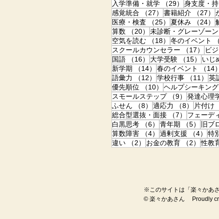
29件の記事
入学準備・就学
（29）
身支度・持
27件の記事
感覚統合
（27）
書籍紹介
（27）
25件の記事
医療・検査
（25）
夏休み
（24）
20件の記事
算数
（20）
未診断・グレーゾーン
18件の記事
空気を読む
（18）
冬のイベント
（
17
スクールカウンセラー
（17）
ビジ
16件の記事
15件
国語
（16）
大学受験
（15）
いじ
14件の記事
新学期
（14）
春のイベント
（14
12件の記事
11
語彙力
（12）
学校行事
（11）
英
10件の記事
優先順位
（10）
ヘルプシーキング
9件の記事
スモールステップ
（9）
発達心理
8件の記事
8件の記
ふせん
（8）
適応力
（8）
片付け
7件の記事
総合型選抜・面接
（7）
フェーデ
6件の記事
5件の
白黒思考
（6）
青年期
（5）
旧ブ
4件の記事
4件
算数障害
（4）
過剰支援
（4）
特
2件の記事
2件の
違い
（2）
お金の教育
（2）
性教
※このサイトは「楽々かあさ
© 楽々かあさん Proudly creat