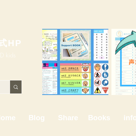
式HP
HD kids
Home
Blog
Share
Books
inf