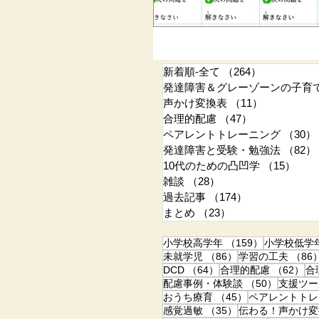
新着順-全て
（264）
264件の記
発達障害＆グレーゾーンの子育
声かけ変換表
（11）
11件の記事
合理的配慮
（47）
47件の記事
ペアレントトレーニング
（30）
発達障害と受験・勉強法
（82）
10代のための凸凹学
（15）
15
雑談
（28）
28件の記事
過去記事
（174）
174件の記事
まとめ
（23）
23件の記事
159件の記事
小学校高学年
（159）
小学校低学
86件の記事
未就学児
（86）
学習の工夫
（86
64件の記事
6
DCD
（64）
合理的配慮
（62）
合
50件の記
配慮事例・体験談
（50）
支援ツー
45件の記事
おうち療育
（45）
ペアレントトレ
35件の記事
感覚過敏
（35）
伝わる！声かけ変