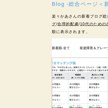
Blog -総合ページ
楽々かあさんの新着ブログ総
グ
/
合理的配慮
/
10代のための
順に表示されます。
新着順-全て
発達障害＆グレー
ペアレントトレーニング
過去記事
まとめ