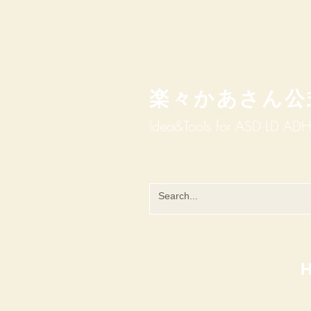
楽々かあさん公
Idea&Tools​​ for ASD LD AD