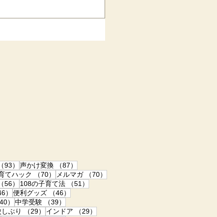
学習症）がある子をはじめ、発達
際の説明資料、先生方のテス
・口調・行間・ルビ／アイコン
できます） よく、 LDがあ
が、一般的な明朝体は線の太さ
点などは認識しづらくて、誤読
学校低学年の頃、 先生に漢字の
どう直していいのかわからない
いが見分けられなかったのだと
くい、の個人差がありますが、
ォント」だけではあり
93件の記事
87件の記事
（93）
声かけ変換
（87）
70件の記事
70件の記事
子育てハック
（70）
メルマガ
（70）
記事
56件の記事
51件の記事
（56）
108の子育て法
（51）
46件の記事
46件の記事
46）
便利グッズ
（46）
40件の記事
39件の記事
40）
中学受験
（39）
事
29件の記事
29件の記事
校しぶり
（29）
インドア
（29）