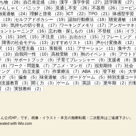
28件の記事
28件の記事
27件の記事
ち物
（28）
自己肯定感
（28）
漢字・漢字学習
（27）
読字障害
（27
27件の記事
26件の記事
26件の記事
26件の
かんしゃく・パニック
（26）
見通し不安
（26）
不器用
（26）
コーピ
24件の記事
24件の記事
23件の記事
22件の記事
21件の記事
触覚過敏
（24）
理解と啓発
（23）
ICT
（22）
TPO
（21）
体感型学習
19件の記事
19件の記事
18件の記事
（19）
セルフアドボカシー
（19）
認知行動療法
（18）
聴覚過敏
（1
18件の記事
17件の記事
17件の記事
18）
気持ちの切り替え
（17）
ワーキングメモリ
（17）
アンガーマネ
件の記事
16件の記事
16件の記事
16件
ョントレーニング
（16）
忘れ物・探しもの
（16）
不登校
（16）
イラ
の記事
15件の記事
15件の記事
15件の記事
15件の記事
め
（15）
10代
（15）
不注意
（15）
お出かけ
（15）
リフレーミング
（
14件の記事
13件の記事
13件の記事
）
障害の社会モデル
（13）
おすすめリスト
（13）
声かけ変換表
（12
件の記事
11件の記事
11件の記事
11件の記事
11件の記
訳
（11）
完璧主義
（11）
客観視
（11）
アサーション
（11）
集中力
（
10件の記事
10件の記事
9件の記事
9件の記
（10）
自我同一性
（10）
高校受験
（9）
秋のイベント
（9）
アウト
9件の記事
9件の記事
9件の記事
学
（9）
サポートブック
（9）
子育てプレッシャー
（9）
支援者
（8）
事
8件の記事
7件の記事
7件の記事
7件の
（8）
ワーク・問題集
（7）
アニメ・マンガ
（7）
役割期待
（7）
社会
7件の記事
7件の記事
7件の記事
6件の記事
6件
ィング
（7）
自立支援
（7）
作業療法
（7）
ABA
（6）
登下校
（6）
大
記事
5件の記事
5件の記事
5件の記事
5件の記事
ログ
（5）
偏食
（5）
味覚過敏
（5）
ボードゲーム
（5）
特別支援コー
の記事
3件の記事
3件の記事
3件の記事
2件の記事
2件
別支援教育
（3）
聞く力
（3）
ゲーム
（3）
英語
（2）
更年期
（2）
行
記事
2件の記事
2件の記事
育
（2）
実技教科
（2）
ん公式HP」です。
画像・イラスト・本文の無断転載・二次配布はご遠慮下さい。
ed with Wix.com