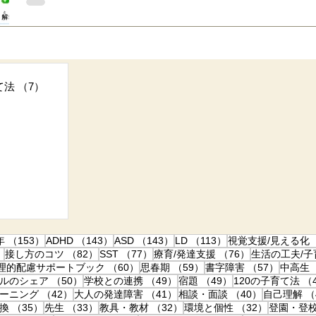
■ 「読みやすさマッチング表」を公開しました LD（学習障害/
障害のある子の参考書・問題集選びや、合理的配慮をお願いする
ト・プリントのUD化の参考などに使える一覧表です。 フォント
の有無を組み合わせて比較 できます。（文末より無料ダウンロード
る子は「明朝体のフォント（書体）は読みづらい」 と聞きます
事
が一定ではなく、特にトメ・ハネ・ハライの尖った三角部分や濁
て法
（7）
7件の記事
しやすい傾向があるようです。 ややLD傾向があった長男も、小
トメ・ハネ・ハライを添削 されても 「何が違うの！？ どこを
よ〜😭」 と泣いてたので、やる気の問題ではなくて、本当に違
30件の記事
思います。 このように、フォントによって、読みやすい/読みに
82件の記事
実は、子どもにとって、文章の読みやすさを左右する要素は「フ
件の記事
153件の記事
143件の記事
143件の記事
113件の記事
年
（153）
ADHD
（143）
ASD
（143）
LD
（113）
視覚支援/見える化
86件の記事
82件の記事
77件の記事
76件の記事
）
接し方のコツ
（82）
SST
（77）
療育/発達支援
（76）
生活の工夫/
2件の記事
60件の記事
59件の記事
57件の
理的配慮サポートブック
（60）
思春期
（59）
書字障害
（57）
中高生
事
50件の記事
49件の記事
49件の記事
ルのシェア
（50）
学校との連携
（49）
宿題
（49）
120の子育て法
（
42件の記事
41件の記事
40件の記事
ーニング
（42）
大人の発達障害
（41）
相談・面談
（40）
自己理解
（
35件の記事
33件の記事
32件の記事
32件の記
換
（35）
先生
（33）
教具・教材
（32）
環境と個性
（32）
登園・登