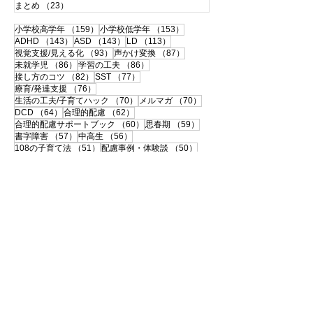
まとめ
（23）
23件の記事
159件の記事
153件の記事
小学校高学年
（159）
小学校低学年
（153）
143件の記事
143件の記事
113件の記事
ADHD
（143）
ASD
（143）
LD
（113）
93件の記事
87件の記事
視覚支援/見える化
（93）
声かけ変換
（87）
86件の記事
86件の記事
未就学児
（86）
学習の工夫
（86）
82件の記事
77件の記事
接し方のコツ
（82）
SST
（77）
76件の記事
療育/発達支援
（76）
70件の記事
70件の記事
生活の工夫/子育てハック
（70）
メルマガ
（70）
64件の記事
62件の記事
DCD
（64）
合理的配慮
（62）
60件の記事
59件の記事
合理的配慮サポートブック
（60）
思春期
（59）
57件の記事
56件の記事
書字障害
（57）
中高生
（56）
51件の記事
50件の記事
108の子育て法
（51）
配慮事例・体験談
（50）
50件の記事
49件の記事
支援ツールのシェア
（50）
学校との連携
（49）
49件の記事
46件の記事
宿題
（49）
120の子育て法
（46）
46件の記事
45件の記事
便利グッズ
（46）
おうち療育
（45）
42件の記事
ペアレントトレーニング
（42）
41件の記事
40件の記事
大人の発達障害
（41）
相談・面談
（40）
40件の記事
39件の記事
35件の記事
自己理解
（40）
中学受験
（39）
感覚過敏
（35）
35件の記事
33件の記事
伝わる！声かけ変換
（35）
先生
（33）
32件の記事
32件の記事
教具・教材
（32）
環境と個性
（32）
29件の記事
29件の記事
登園・登校しぶり
（29）
インドア
（29）
29件の記事
28件の記事
入学準備・就学
（29）
身支度・持ち物
（28）
28件の記事
27件の記事
自己肯定感
（28）
漢字・漢字学習
（27）
27件の記事
27件の記事
読字障害
（27）
ライフスキル
（27）
27件の記事
27件の記事
感覚統合
（27）
書籍紹介
（27）