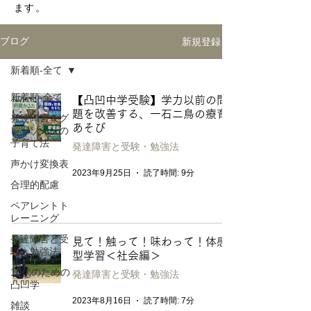
ます。
新規登録
ブログ
新着順-全て
新着順-全て
【凸凹中学受験】学力以前の問
題を改善する、一石二鳥の療育
発達障害＆グ
あそび
レーゾーンの
子育て法
発達障害と受験・勉強法
声かけ変換表
2023年9月25日
読了時間: 9分
合理的配慮
ペアレントト
レーニング
発達障害と受
見て！触って！味わって！体感
験・勉強法
型学習＜社会編＞
10代のための
発達障害と受験・勉強法
凸凹学
2023年8月16日
読了時間: 7分
雑談