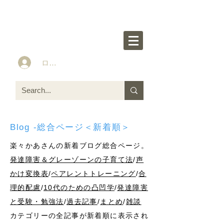
楽々かあさん公式HP
Idea&Tools​​ for ASD LD ADHD kids
ログイン
Blog -総合ページ＜新着順＞
楽々かあさんの新着ブログ総合ページ。
発達障害＆グレーゾーンの子育て法
/
声
かけ変換表
/
ペアレントトレーニング
/
合
理的配慮
/
10代のための凸凹学
/
発達障害
と受験・勉強法
/
過去記事
/
まとめ
/
雑談
カテゴリーの全記事が新着順に表示され