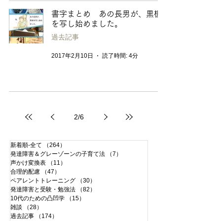
書字まとめ あの長男が、黒板
を写し始めました。
過去記事
2017年2月10日
読了時間: 4分
2
/
6
新着順-全て
（264）
264件の記事
発達障害＆グレーゾーンの子育て法
（7）
7件の記事
声かけ変換表
（11）
11件の記事
合理的配慮
（47）
47件の記事
ペアレントトレーニング
（30）
30件の記事
発達障害と受験・勉強法
（82）
82件の記事
10代のための凸凹学
（15）
15件の記事
雑談
（28）
28件の記事
過去記事
（174）
174件の記事