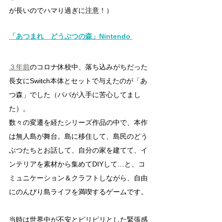
が長いのでハマり過ぎに注意！）
「あつまれ　どうぶつの森」
Nintendo
３年前
のコロナ休校中、落ち込みがちだった
長女にSwitch本体とセットで与えたのが「あ
つ森」でした（パパが入手に苦心してまし
た）。
数々の変遷を経たシリーズ作品の中で、本作
は無人島が舞台。島に移住して、島民のどう
ぶつたちとお話して、自分の家を建てて、イ
ンテリアを素材から集めてDIYして…と、コ
ミュニケーション＆クラフトしながら、自由
にのんびり島ライフを満喫するゲームです。
当時は世界中が不安とピリピリとした緊張感