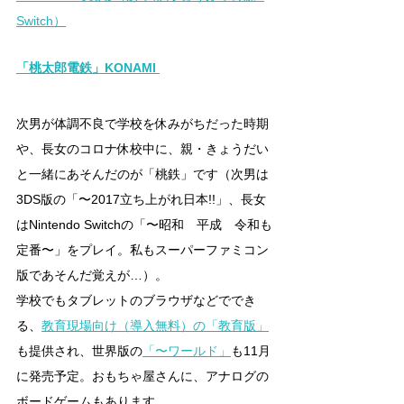
Switch）
「桃太郎電鉄」
KONAMI
次男が体調不良で学校を休みがちだった時期
や、長女のコロナ休校中に、親・きょうだい
と一緒にあそんだのが「桃鉄」です（次男は
3DS版の「〜2017立ち上がれ日本!!」、長女
はNintendo Switchの「〜昭和　平成　令和も
定番〜」をプレイ。私もスーパーファミコン
版であそんだ覚えが…）。
学校でもタブレットのブラウザなどででき
る、
教育現場向け（導入無料）の「教育版」
も提供され、世界版の
「〜ワールド」
も11月
に発売予定。おもちゃ屋さんに、アナログの
ボードゲームもあります。