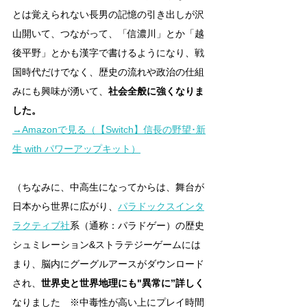
とは覚えられない長男の記憶の引き出しが沢
山開いて、つながって、「信濃川」とか「越
後平野」とかも漢字で書けるようになり、戦
国時代だけでなく、歴史の流れや政治の仕組
みにも興味が湧いて、
社会全般に強くなりま
した。
→Amazonで見る（【Switch】信長の野望･新
生 with パワーアップキット）
（ちなみに、中高生になってからは、舞台が
日本から世界に広がり、
パラドックスインタ
ラクティブ社
系（通称：パラドゲー）の歴史
シュミレーション&ストラテジーゲームには
まり、脳内にグーグルアースがダウンロード
され、
世界史と世界地理にも"異常に”詳しく
なりました　※中毒性が高い上にプレイ時間