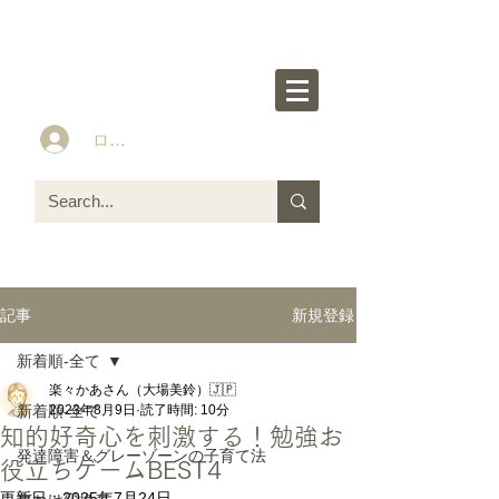
楽々かあさん公式HP
Idea&Tools​​ for ASD LD ADHD kids
ログイン
新規登録
記事
新着順-全て
楽々かあさん（大場美鈴）🇯🇵
新着順-全て
2023年8月9日
読了時間: 10分
知的好奇心を刺激する！勉強お
発達障害＆グレーゾーンの子育て法
役立ちゲームBEST4
更新日：
2025年7月24日