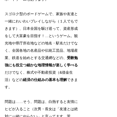
スゴロク型のボードゲームで、家族や友達と
一緒にわいわいプレイしながら（１人でもで
きます）、日本全国を駆け巡って、資産形成
をして大富豪を目指す！…というゲーム。観
光地や県庁所在地などの地名・駅名だけでな
く、全国各地の名産品や伝統工芸品、地場産
業、鉄道を始めとする交通網などの、
受験勉
強にも役立つ細かな地理情報が楽しく学べる
だけでなく、株式や不動産投資（&借金生
活）などの
経済の仕組みの基本も理解
できま
す。
問題は……そう、問題は、白熱すると友情に
ヒビが入ること（次男・長女は「友達とは絶
対に一緒にやらない」と言ってます。苦