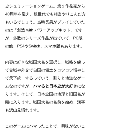
史シュミレーションゲーム。第１作発売から
40周年を迎え、親世代でも相当やりこんだ方
もいるでしょう。当時長男がプレイしていた
のは「創造 with パワーアップキット」です
が、多数のシリーズ作品が出ていて、PC版
の他、PS4やSwitch、スマホ版もあります。
内容は好きな戦国大名を選択し、戦略を練っ
て合戦や外交で自国の領土をコツコツ増やし
て天下統一するっていう、割りと地道なゲー
ムなのですが、
ハマると日本史が大好きに
な
ります。そして、日本全国の地形と旧国名が
頭に入ります。戦国大名の名前を始め、漢字
も沢山見慣れます。
このゲームにハマったことで、興味がないこ