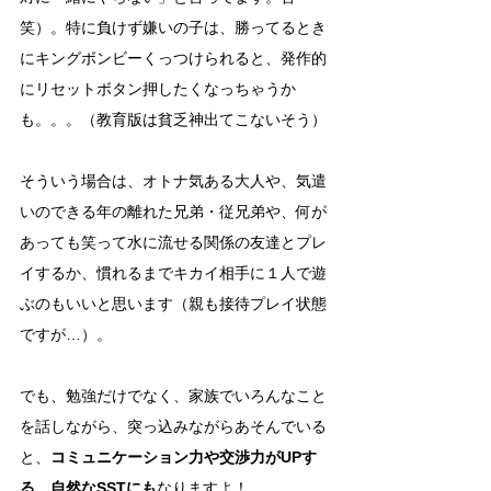
笑）。特に負けず嫌いの子は、勝ってるとき
にキングボンビーくっつけられると、発作的
にリセットボタン押したくなっちゃうか
も。。。（教育版は貧乏神出てこないそう）
そういう場合は、オトナ気ある大人や、気遣
いのできる年の離れた兄弟・従兄弟や、何が
あっても笑って水に流せる関係の友達とプレ
イするか、慣れるまでキカイ相手に１人で遊
ぶのもいいと思います（親も接待プレイ状態
ですが…）。
でも、勉強だけでなく、家族でいろんなこと
を話しながら、突っ込みながらあそんでいる
と、
コミュニケーション力や交渉力がUPす
る、自然なSSTにも
なりますよ！