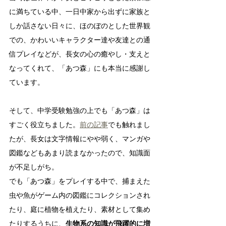
に満ちている中、一日中家から出ずに家族と
しか話さない日々に、ほのぼのとした世界観
での、かわいいキャラクター達や友達との通
信プレイなどが、長女の心の癒やし・支えと
なってくれて、「あつ森」にも本当に感謝し
ています。
そして、中学受験勉強の上でも「あつ森」は
すごく役立ちました。
前の記事
でも触れまし
たが、長女は文字情報にやや弱く、マンガや
図鑑などもあまり読まなかったので、知識面
が不足しがち。
でも「あつ森」をプレイする中で、捕まえた
虫や魚がゲーム内の図鑑にコレクションされ
たり、庭に植物を植えたり、素材として集め
たりするうちに、
生物系の知識が飛躍的に増