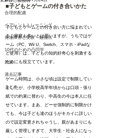
声かけ変換表
■子どもとゲームの付き合いかた
合理的配慮
ペアレントトレーニング
子どもとゲームとの付き合い方に悩まれてい
るご家庭も多いとは思いますが、うちではゲ
発達障害と受験・勉強法
ーム（PC、Wii U、Switch、スマホ・iPadな
10代のための凸凹学
ど使用）は、子どもの知的好奇心を刺激する
ためにも役立てています。
雑談
過去記事
ゲーム時間は、小さな頃は設定で制限してい
まとめ
ましたが、小学校高学年頃からは口頭・張り
紙での約束に替わり、中高生の今は本人に任
せています。まあ、どーせ強制的に制限かけ
ても、今は子ども達のほうがキカイに詳しい
ので設定変更されちゃうし、親があまりにも
厳しく管理しすぎて、大学生・社会人になっ