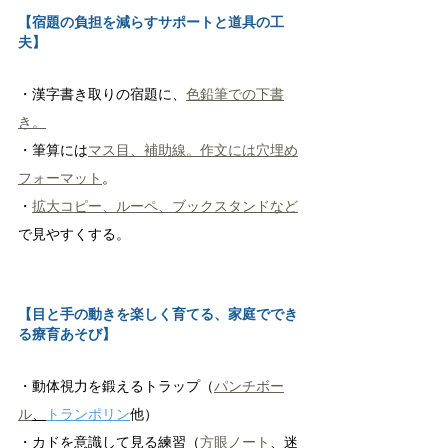
【宿題の負担を減らすサポートと道具の工
夫】
・漢字書き取りの宿題に、
色鉛筆での下書
き。
・筆算には
マス目、補助線
。
作文には穴埋め
フォーマット
。
・
拡大コピー、ルーペ、ブックスタンドなど
で見やすくする。
【目と手の動きを楽しく育てる、家庭ででき
る療育あそび】
・動体視力を鍛えるトラップ（
パンチボー
ル
、
トランポリン
他）
・カドを意識して見る練習（
方眼ノート
、迷