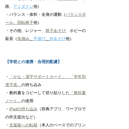
路、
アミダクジ
他）
・バランス・体幹・全身の運動（
バランスボ
ール
、
回転椅子
他）
・その他、レジャー、
親子あそび
、ホビーの
延長（
魚掴み
、
手遊び
、
外あそび
他）
【学校との連携・合理的配慮】
・
「かな・漢字サポートカード」
「学年別
漢字表」
の持ち込み
・教科書をコピーして切り貼りした
「教科書
ノート」
の使用
・
iPadの持ち込み
（辞典アプリ、ワープロで
の作文提出など）
・
支援級への転籍
（本人のペースでのプリン