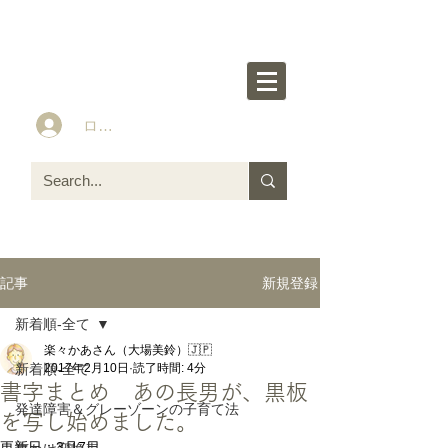
楽々かあさん公式HP
Idea&Tools​​ for ASD LD ADHD kids
ログイン
新規登録
記事
新着順-全て
楽々かあさん（大場美鈴）🇯🇵
新着順-全て
2017年2月10日
読了時間: 4分
書字まとめ あの長男が、黒板
発達障害＆グレーゾーンの子育て法
を写し始めました。
更新日：
3月7日