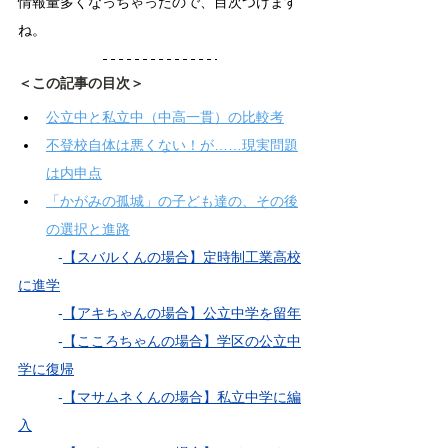
情報量多くなっちゃったので、目次つけます
ね。
＜この記事の目次＞
公立中と私立中（中高一貫）の比較考
不登校自体は悪くない！が……現実問題
は内申点
「かがみの孤城」の子ども達の、その後
の選択と進路
	-
【スバルくんの場合】定時制工業高校
に進学
	-
【アキちゃんの場合】公立中学を留年
	-
【こころちゃんの場合】学区の公立中
学に復帰
	-
【マサムネくんの場合】私立中学に編
入