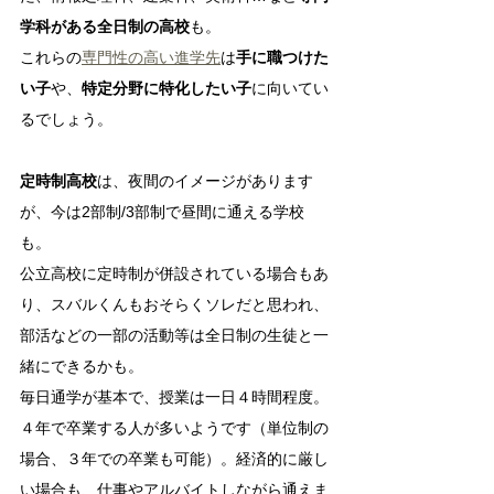
学科がある全日制の高校
も。
これらの
専門性の高い進学先
は
手に職つけた
い子
や、
特定分野に特化したい子
に向いてい
るでしょう。
定時制高校
は、夜間のイメージがあります
が、今は2部制/3部制で昼間に通える学校
も
。
公立高校に定時制が併設されている場合もあ
り、スバルくんもおそらくソレだと思われ、
部活などの一部の活動等は全日制の生徒と一
緒にできるかも。
毎日通学が基本で、授業は一日４時間程度。
４年で卒業する人が多いようです（単位制の
場合、３年での卒業も可能）。経済的に厳し
い場合も、仕事やアルバイトしながら通えま