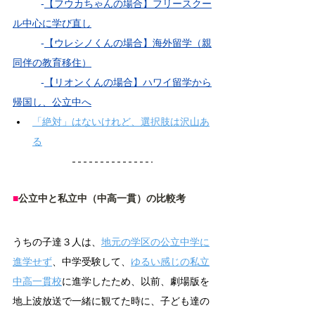
	-
【フウカちゃんの場合】フリースクー
ル中心に学び直し
	-
【ウレシノくんの場合】海外留学（親
同伴の教育移住）
	-
【リオンくんの場合】ハワイ留学から
帰国し、公立中へ
「絶対」はないけれど、選択肢は沢山あ
る
■
公立中と私立中（中高一貫）の比較考
うちの子達３人は、
地元の学区の公立中学に
進学せず
、中学受験して、
ゆるい感じの私立
中高一貫校
に進学したため、以前、劇場版を
地上波放送で一緒に観てた時に、子ども達の