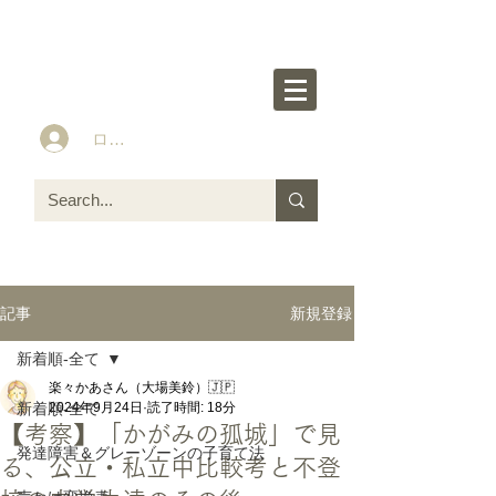
楽々かあさん公式HP
Idea&Tools​​ for ASD LD ADHD kids
ログイン
新規登録
記事
新着順-全て
楽々かあさん（大場美鈴）🇯🇵
新着順-全て
2024年9月24日
読了時間: 18分
【考察】「かがみの孤城」で見
発達障害＆グレーゾーンの子育て法
る、公立・私立中比較考と不登