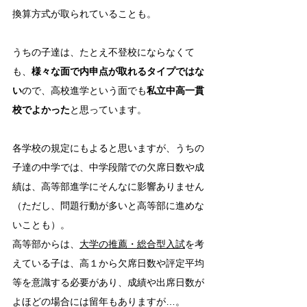
換算方式が取られていることも。
うちの子達は、たとえ不登校にならなくて
も、
様々な面で内申点が取れるタイプではな
い
ので、高校進学という面でも
私立中高一貫
校でよかった
と思っています。
各学校の規定にもよると思いますが、うちの
子達の中学では、中学段階での欠席日数や成
績は、高等部進学にそんなに影響ありません
（ただし、問題行動が多いと高等部に進めな
いことも）。
高等部からは、
大学の推薦・総合型入試
を考
えている子は、高１から欠席日数や評定平均
等を意識する必要があり、成績や出席日数が
よほどの場合には留年もありますが…。