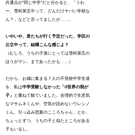
共通点が"同じ中学"だと分かると、「うわ
ー、雪科第五中って、どんだけヤバい学校な
ん？」などと言ってましたが……。
いやいや、君たちが行く予定だった、学区の
公立中って、結構こんな感じよ？
（むしろ、うちの子達にとっては雪科第五の
ほうがマシ、まであったかも……）
だから、お城に集まる７人の不登校中学生達
を、私は
中学受験しなかった「if世界の我が
子」
と重ねて観ていました。合理的で生意気
なマサムネくんや、空気が読めないウレシノ
くん、引っ込み思案のこころちゃん…とか、
ちょっとずつ、うちの子と似たところがある
子もいるし。