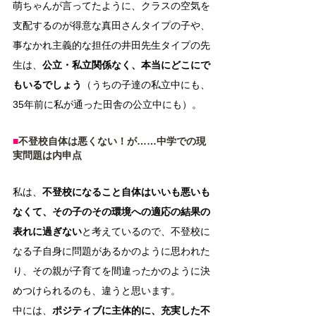
萌ちゃんが言ってたように、クラスの空気を
支配するのが得意な真田さんタイプの子や、
事なかれ主義的な担任の井田先生タイプの先
生は、
公立・私立関係なく、本当にどこにで
もいるでしょう
（うちの子達の私立中にも、
35年前に私が通った田舎の公立中にも）。
■
不登校自体は悪くない！が……中学での現
実問題は内申点
私は、
不登校になること自体はいいも悪いも
なくて、その子のその環境への適応の結果の
表れに過ぎない
と考えているので、不登校に
なる子自身に問題があるかのように思われた
り、その親が子育てを間違ったかのように決
めつけられるのも、違うと思います。
中には、
ポジティブに主体的に、充実した不