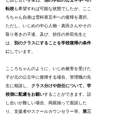
転校
も希望すれば可能な状態でしたが、ここ
ろちゃん自身は雪科第五中への復帰を選択。
ただし、いじめの中心人物・真田さんやその
取り巻きの子達、及び、担任の井田先生と
は、
別のクラスにすることを学校復帰の条件
に
しています。
こころちゃんのように、いじめ被害を受けた
子が元の公立中に復帰する場合、管理職の先
生に相談し、
クラス分けや担任について、学
校側に配慮をお願い
することができます。話
し合いが難しい場合、両親揃って面談した
り、支援者やスクールカウンセラー等、
第三
者に間に入ってもらう
のもいいでしょう。
こころちゃんが感じた通り、いじめられた側
が出ていかないといけない、なんて、本来お