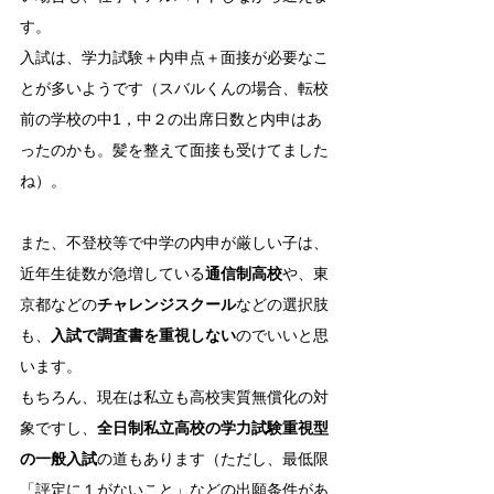
す。
入試は、学力試験＋内申点＋面接が必要なこ
とが多いようです（スバルくんの場合、転校
前の学校の中1，中２の出席日数と内申はあ
ったの
かも。髪を整えて面接も受けてました
ね）。
また、不登校等で中学の内申が厳しい
子は、
近年生徒数が急増している
通信制高校
や、東
京都などの
チャレンジスクール
などの選択肢
も、
入試で調査書を重視しない
のでいいと思
います。
もちろん、現在は私立も高校実質無償化の対
象ですし、
全日制私立高校の学力試験重視型
の一般入試
の道もあります（ただし、最低限
「評定に１がないこと」などの出願条件があ