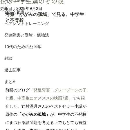
校の中学生達のその後
声かけ変換表
更新日：
2025年9月2日
合理的配慮
考察「かがみの孤城」で見る、中学生
と不登校
ペアレントトレーニング
発達障害と受験・勉強法
10代のための凸凹学
雑談
過去記事
まとめ
前回のブログ「
発達障害・グレーゾーンの子
と親、中高生にオススメの映画7選
」でも紹
介した、
辻村深月さんのベストセラー小説が
原作の
「かがみの孤城」
が、中学生の不登校
にまつわる諸問題を考える上でもとても有益