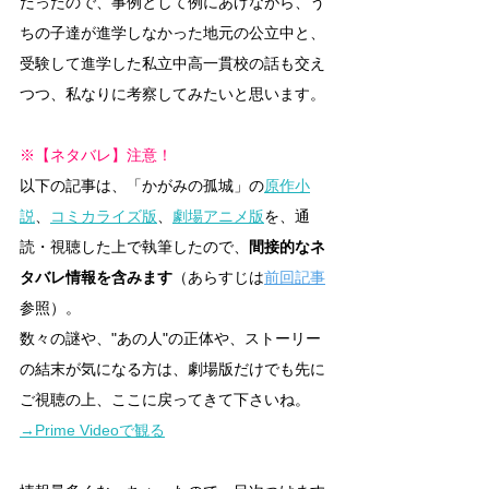
だったので、事例として例にあげながら、う
ちの子達が進学しなかった地元の公立中と、
受験して進学した私立中高一貫校の話も交え
つつ、私なりに考察してみたいと思います。
※【ネタバレ】注意！
以下の記事は、「かがみの孤城」の
原作小
説
、
コミカライズ版
、
劇場アニメ版
を、通
読・視聴した上で執筆したので、
間接的なネ
タバレ情報を含みます
（あらすじは
前回記事
参照）。
数々の謎や、"あの人"の正体や、ストーリー
の結末が気になる方は、劇場版だけでも先に
ご視聴の上、ここに戻ってきて下さいね。
→Prime Videoで観る