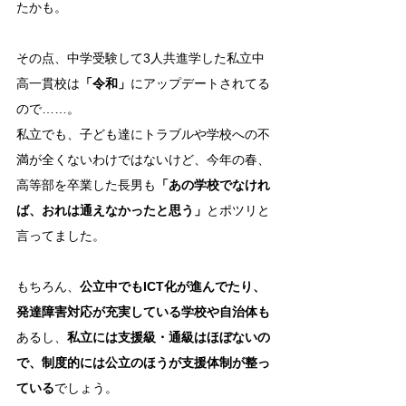
たかも。
その点、中学受験して3人共進学した私立中
高一貫校は
「令和」
にアップデートされてる
ので……。
私立でも、子ども達にトラブルや学校への不
満が全くないわけではないけど、今年の春、
高等部を卒業した長男も
「あの学校でなけれ
ば、おれは通えなかったと思う」
とポツリと
言ってました。
もちろん、
公立中でもICT化が進んでたり、
発達障害対応が充実している学校や自治体も
あるし、
私立には支援級・通級はほぼないの
で、制度的には公立のほうが支援体制が整っ
ている
でしょう。