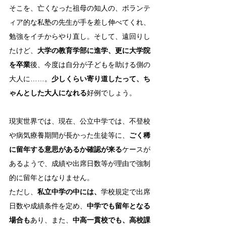
そこを、亡くなった祖母の知人の、ボランテ
ィア的な私塾の先生が手を差し伸べてくれ、
勉強をイチからやり直し。そして、遠回りし
たけど、
大学の教育学部に進学、更に大学院
を卒業
後、今度は自分が子どもを助ける側の
大人に……。
少しくらい寄り道したって、ち
ゃんとした大人になれる
好例でしょう。
現実世界では、現在、公立中学では、不登校
や病気療養期間が長かった生徒等に、
ごく稀
に留年する意思があるか確認が来る
ケースが
あるようで、成績や出席日数等が理由で強制
的に留年とはなりません。
ただし、
私立中学の中には、
学校規定で出席
日数や成績条件を定め、
中学でも留年となる
場合も
あり、また、
中高一貫校でも、高校課