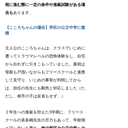
程に進む際に一定の条件や進級試験がある場
合も
あります。
【こころちゃんの場合】学区の公立中学に復
帰
主人公のこころちゃんは、クラスでいじめに
遭ってトラウマレベルの恐怖体験をし、自宅
から出れずに引きこもっていました。最初は
母親も戸惑いながらもフリースクールと連携
して見守り
、いじめの事実が判明してから
は、担任の先生にも毅然と対応しました（た
だし、相手の子は反省もせず…）
２年生への進級を控えた3学期に、フリース
クールの喜多嶋先生の尽力もあって、学校側
と話し合いを重ね、
他の学区の公立中学への