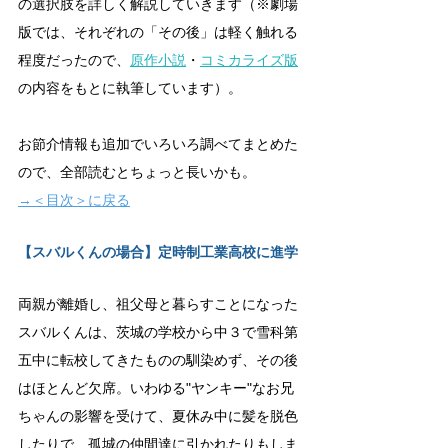
の選択肢を詳しく解説していきます（※劇場
版では、それぞれの「その後」は軽く触れる
程度だったので、
原作小説
・
コミカライズ版
の内容をもとに執筆しています）。
お節介情報も追加でいろいろ調べてまとめた
ので、全部読むとちょっと長いかも。
→＜目次＞に戻る
【スバルくんの場合】定時制工業高校に進学
両親が離婚し、祖父母と暮らすことになった
スバルくんは、茨城の学校から中３で雪科第
五中に転校してきたものの馴染めず、その後
はほとんど欠席。いわゆる"ヤンキー"なお兄
ちゃんの影響を受けて、夏休み中に髪を脱色
したりで、孤城の仲間達に引かれたりもしま