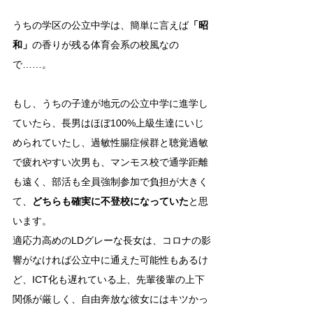
うちの学区の公立中学は、簡単に言えば
「昭
和」
の香りが残る体育会系の校風なの
で……。
もし、うちの子達が地元の公立中学に進学し
ていたら、長男はほぼ100%上級生達にいじ
められていたし、過敏性腸症候群と聴覚過敏
で疲れやすい次男も、マンモス校で通学距離
も遠く、部活も全員強制参加で
負担が大きく
て、
どちらも確実に不登校になっていた
と思
います。
適応力高めのLDグレーな長女は、コロナの影
響がなければ公立中に通えた可能性もあるけ
ど、ICT化も遅れている上、先輩後輩の上下
関係が厳しく、自由奔放な彼女にはキツかっ