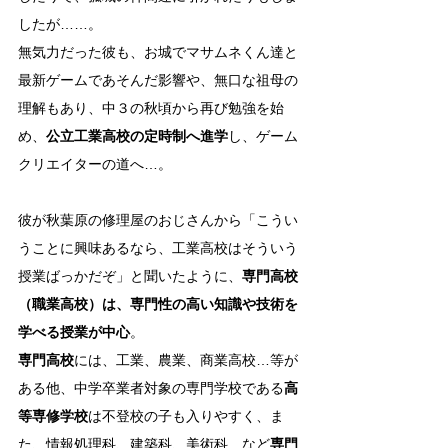
したが……。
無気力だった彼も、お城でマサムネくん達と
最新ゲームであそんだ影響や、無口な祖母の
理解もあり、中３の秋頃から再び勉強を始
め、
公立工業高校の定時制へ進学
し、ゲーム
クリエイターの道へ…。
彼が秋葉原の修理屋のおじさんから「こうい
うことに興味あるなら、工業高校はそういう
授業ばっかだぞ」と聞いたように、
専門高校
（職業高校）は、専門性の高い知識や技術を
学べる授業が中心
。
専門高校
には、工業、農業、商業高校…等が
ある他、中学卒業者対象の専門学校である
高
等専修学校
は不登校の子も入りやすく、ま
た、情報処理科、建築科、美術科…など
専門