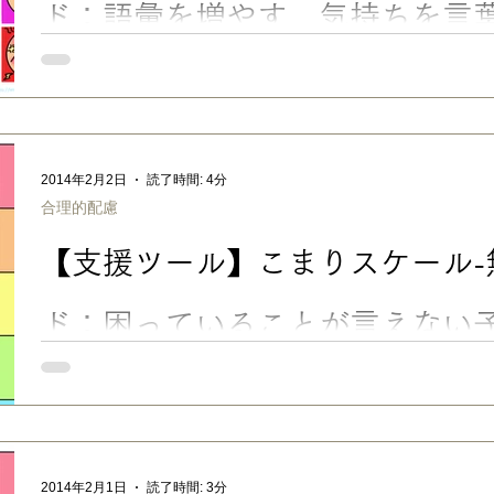
ド：語彙を増やす、気持ちを言
相手の表情を読み取る練習に
かおパレット 【支援ツール】かおパレット-無料ダウンロード ■
表現する、相手の表情を読み取る練習に 「スケール」 の発展形
す！！……うちの子たちに（笑） 喜怒哀楽２４種類の感情を顔と
術系の私が、むか〜〜し取ったキネヅカを掘っくり返して簡単に
るのは… 赤、青、黄、などの 「色相」 明るい色、暗い色、とい
2014年2月2日
読了時間: 4分
パステルカラー、といった 「トーン（色の強弱）」 …という要
合理的配慮
ます。 お絵描きや写真加工アプリの色の調節バーも、そのよう
ね。 これ、感情にもそのまま言えることだと思います。 顔が赤
【支援ツール】こまりスケール-
な気持ち …のように、「色相」で表せる感情。 真っ暗な気持ち
持ち …のように「明暗」で表せる感情。 強い意志、もやもやと
「強弱」で表せる感情。 「ある感情」に対応するイメージカラ
ド：困っていることが言えない
の練習（ASD・発達障害）
こまりスケール 【支援ツール】こまりスケール-無料ダウンロー
子のヘルプ出しの練習（ASD・発達障害） 発達障害・グレーゾ
もそれを言葉にするのが難しい子がいます。 そんな時に役立つ
する 「こまりスケール」。 指差しで「手伝って」「たすけて」
習に使える、無料ダウンロードの支援ツールです。 ■ 困っている
2014年2月1日
読了時間: 3分