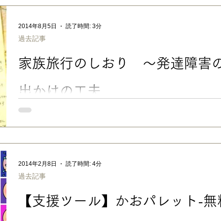
高い行事です。事前の練習も含め、 ・予定変更、イレギュラーな
残暑の中、体温調節が苦手。アレルギーが出やすい ・勝ち負けへ
2014年8月5日
読了時間: 3分
（触覚過敏） ・ピストルの音や、音楽などの大音響（聴覚過敏）
過去記事
みんなの足を引っ張ってしまう ・・・などなど。 先生方や他の
も頑張っているので、申し訳ないと思いつつも、ちょっとかわい
家族旅行のしおり 〜発達障害
人にとっては負担の大きな行事なんですね。 当然、毎年この時期
日なだめながら登校させるので、親にとっても試練の時期です。
会のときは、なにが起こるのかが全く分からず、不安な気持ちが
出かけの工夫
No.089 「家族旅行のしおり」発達障害のある子とのお出かけの工
備をし、予定変更の可能性を伝える 夏休みも中盤。もうすぐお盆
ご予定がある方も多いと思います。 ……非日常の連続、旅行。 
定変更などが苦手な子との旅行は結構大変だったりします……あ
ば、一昨年の夏休み。遠方の祖父母と合流しての家族旅行。 長
2014年2月8日
読了時間: 4分
いて、ホテルについて感動の久々の再会……と、思いきや、開口
過去記事
と、言い放った長男、冷え込む空気……こんな不幸な事故を予防
校で遠足や社会科見学の時にもらうような 「しおり」を家族旅行
【支援ツール】かおパレット-無
は、うちは隣県のキャンプ場に一泊という、無理しないお手軽旅
画段階から本人に関わらせてあげたほうがベストです。 でも、
などでも、なるべく丁寧に「しおり」などを作ってあげると 安心