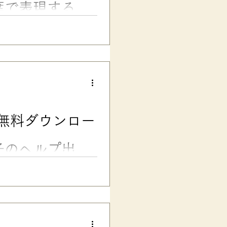
葉で表現する、
 語彙を増やす、気持ちを言葉で
「かおパレット」、大好評で
「色」で表現しました。 元美
説明しますと、「色」を構成す
った 「明暗」 ビビッドな色、
素が、組み合わさって出来てい
に分かれていることがあります
くなる、頭に血が上る、ブルー
無料ダウンロー
、頭が真っ白になる、明るい気
した気持ち、薄情 …のように
ーは人それぞれにある
子のヘルプ出し
ド：困っていることが言えない
ーンの子の中には、困っていて
のが、困り感を段階で見える化
など必要なサポートを伝える練
ことがうまく言えない、ASD