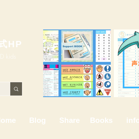
式HP
HD kids
Home
Blog
Share
Books
inf