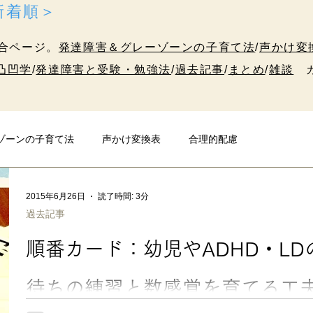
＜新着順＞
合ページ。
発達障害＆グレーゾーンの子育て法
/
声かけ変
凸凹学
/
発達障害と受験・勉強法
/
過去記事
/
まとめ
/
雑談
カ
ゾーンの子育て法
声かけ変換表
合理的配慮
発達障害と受験・勉強法
10代のための凸凹学
雑談
2015年6月26日
読了時間: 3分
過去記事
順番カード：幼児やADHD・L
待ちの練習と数感覚を育てる工