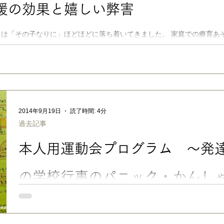
援の効果と嬉しい弊害
心させるために作っているんです。 でも、支援ツールがなくて
安心させることはできます。 カードに書かれていることは、誰
前のような「親らしい」ことです。 でも、いざ、大暴れしてい
は「その子なりに」ほどほどに落ち着いてきました。 家庭での療育あ
ちらも
」やスキンシップなど、いろいろと試行錯誤しつつ、できる範囲で楽し
...
2014年9月19日
読了時間: 4分
過去記事
本人用運動会プログラム 〜発
の学校行事のパニック・かんし
No.096 「本人用運動会プログラム」 ■ 発達障害のある子の
予防の工夫 運動会が近づき、うちの子たち皆荒れ始めました ま
タンバイしてました。 ばっちこい！笑 運動会はうちの子たちに