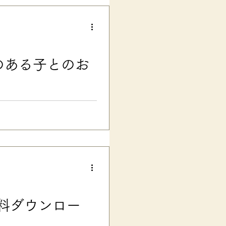
日課が苦手（見通し不安） ・
のこだわり ・身体接触が多い
 ・身体の使い方が不器用で、
お子さん達も暑さの中、とって
そうになってしまうくらい、本
のある子とのお
は荒れ、 登校しぶり などを毎
 特に、一年生の初めての運動
強くなっていたと
夫 ■ ASDのある子の 心の準
休みですね 旅行やレジャーの
臨機応変、予測不能の事態、予
〜、ほんとに…… 思い出せ
男自身もとっても楽しみにして
一番 「いつ、かえれるの？」
し、心の準備をするために、学
でも作ってみました。 今回
料ダウンロー
行なのですが……できれば、計
こちらで決めた場合や団体旅行
する ようです。 「し