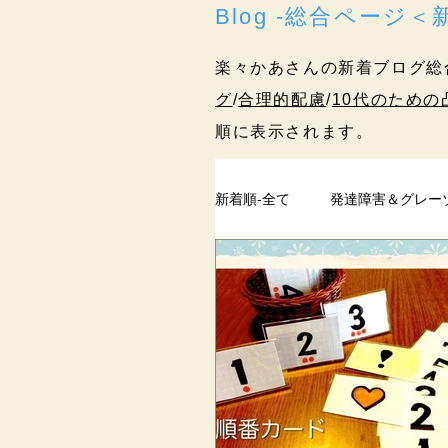
Blog -総合ページ
楽々かあさんの新着ブログ総
グ
/
合理的配慮
/
10代のための
順に表示されます。
新着順-全て
発達障害＆グレー
ペアレントトレーニング
過去記事
まとめ