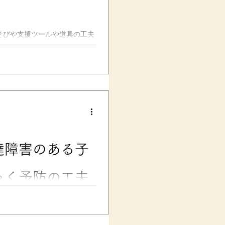
も、声かけや行動で、子どもを
もが知ってそうな、一見当たり
る子どもを前にしてみると、こ
そびや支援ツールや道具の工夫
める範囲でやってきて、それな
達障害のある子
ゃく予防の工夫
学校行事のパニック・かんしゃく
あ、毎年のことなので、私もス
とって、一年で一番ハードルの