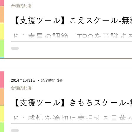
のある子のヘルプ出しの練習 おとなしいタイプの次男は、いつも
合理的配慮
おもちゃを横取りされても、ニコニコ。 触覚過敏でのりが触れ
コ。 プールで浮き輪が外れ、溺れかけた時も、ニコニコ静かに沈
【支援ツール】こえスケール-無
Ⅲ） 次男は普段、一見トラブルなどは少ない子なのですが、これはさすがにヤバイ！と思いま
したよ。 発達障害のある子もない子も、外国人の子も、 必要な
て！」って言える練習大事 です！！ 「こまり
ド：声量の調節、TPOを意識す
声の大きさを場面（TPO）に合わせて調整する練習ができる、
ルスキルトレーニングの視覚支援ツール「こえスケール」の無料P
記事です。 こえスケール 【支援ツール】こえスケール-無料ダウン
を意識する練習 静かにしないといけない時に大きな声を出して
時に、小声になってしまったりすると、「空気が読めない」「場
2014年1月31日
読了時間: 3分
て、注意されることが多くなってしまいます。 でも、発達のゆ
合理的配慮
のコントロールがうまくいかず、本人の意図しないような大きな
ともあるようです（うちの子を見ていると、緊張していると特に
【支援ツール】きもちスケール-
いつも大きな声がでてしまう子は、全身の力加減ができるような
と、以前ご紹介した木村順さんの 「読み書き遊びコミュニケーシ
した。 →Amazonで見る そんな子には、適切な身体の使い方を教
ド：感情を適切に表現する言葉