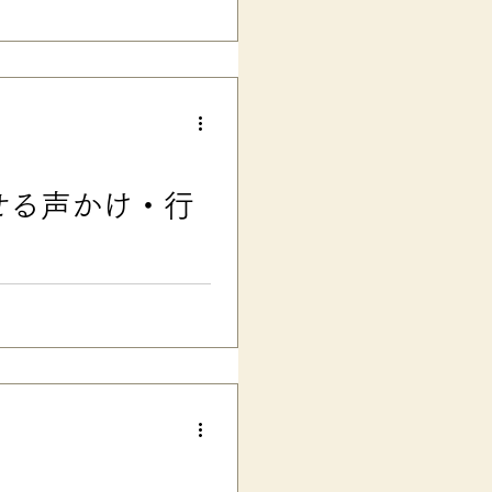
練習と数感覚を育てる工夫 うちは
見て！」「ぶえーん、兄ちゃん
」「ぶえ〜ん」「これもう食べ
クのとても苦手な私はパニック
ニのレジ前のケース入りの食べ
れるからでは？」って気がつき
せる声かけ・行
で、赤丸でドットも入れて分か
で１〜１０まで。 そしたら娘
作っちゃいました
ロード No.131「子どもを安
れしている時、不安でいっぱい
るべきことに取り組めない時、
でも動かない時、、、こちらも
にあるような声かけや行動を少
） 今まで沢山の支援ツールや
るのは 「子どもを安心させ
をしたらいいのか把握して、安