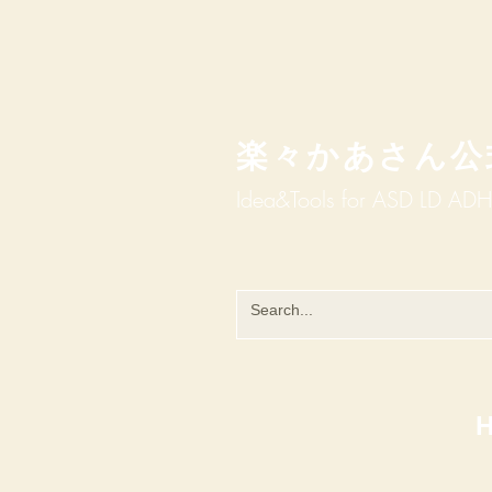
楽々かあさん公
Idea&Tools​​ for ASD LD AD