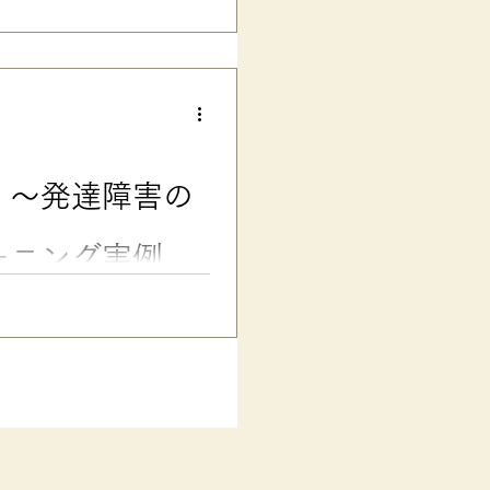
：SST・アンガーマネジメン
「どれくらいイヤだったのか」
す。そんな時に役立つのが、感
ルスキルトレーニング）やアン
です。 ■ 感情を適切に表現
クなど、子どもの気持ちが大バ
〜イヤだよね〜」 と念仏のよ
、 「どれくらいイヤだっ
 〜発達障害の
「超サイアク」ばかり出ます
なくても「今のは『まあまあ』
の気持ちが相手に正確に伝わっ
ーニング実例
ン・スケール 〜発達障害のある
ルフコントロールと客観視 長
ました。原因は、 ゲームに負
ないこと、更にそれで 他の子
ど……。 クラスメイトや先生
ルな状態にあったなあって思い
が安定する接し方を心がけた
気持ちを客観視できていいです