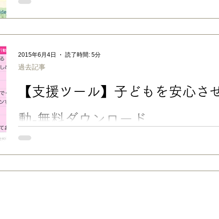
No.134 順番カード：幼児やADHD・LDのある子の順番待ちの
子どもが三人いるので、夕飯の支度で忙しい時に、 「ままこれ
がああああ」「うるせー！かあちゃんハラ減った！」「ま〜ま！
ていい！？いい！？」 ・・・と一気に来られると、マルチタス
になりそうなので、順番カードを作りました. 並ぶことや順番待ちが苦手な子も多いと思います
2015年6月4日
読了時間: 5分
が、うちの子たちを観察してみると、ファーストフードやコンビ
過去記事
物なんかは、結構気長く待てるのです。 「それって、番号札く
ました。 で、100円ショップで、ちょうどいい小さなカード立てがあったのでget。 手書きで数
【支援ツール】子どもを安心さ
字を書きました。園児の末っ娘はまだ数が分かっていなかったの
りやすく。ホントはこんなに沢山いらないんだけど、ついでなの
が気に入って、遊び用にもう１セット（パウチ）。結局いっぱい
動-無料ダウンロード
文末よりPDF無料ダウンロード 【支援ツールのシェア】無料ダウン
心させる声かけ・行動」 子どもがパニックやかんしゃくで大暴
でしがみついて離れない時、何度も失敗を繰り返してなかなかや
ちょっとしたことで投げ出してしまう時、何かにこだわってテコ
途方に暮れそうになりますが、「できる範囲で」いいので、ここ
しだけ意識しています。（勿論、私もできないときもあります…
育児アイデアをシェアしてきましたが、それらの一番根っこにあ
る」 ということです。手順カードややることリストなども、何