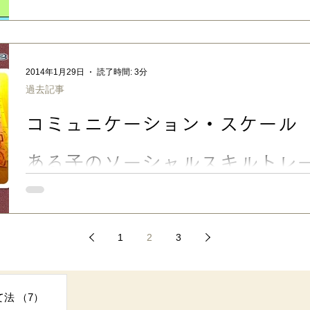
SST、アンガーマネジメント
きもちスケール 【支援ツール】きもちスケール-無料ダウンロード
トに役立つ視覚支援ツール 子どもが怒ったり泣いたりした時、
「どんな気持ちなのか」を言葉で伝えるのは意外と難しいもので
情の強さを見える化する 「きもちスケール」。SST（ソーシャ
ガーマネジメントの練習に使える、無料ダウンロードの支援ツール
2014年1月29日
読了時間: 3分
する言葉が出にくい子のSST、アンガーマネジメント カンシャ
過去記事
クハツした時、私もなかなか冷静になれませんが… 「そうだよね
うに言いつつ、ほどほどに収まったところで、スケールを見せて
コミュニケーション・スケール
た？ これくらい？」 …など声かけしています。 最初のうちは
が、だんだん中間の気持ちも指せるようになったり、スケールが
だった」など、言葉で表現できるようになってきました。 自分
ある子のソーシャルスキルトレ
た、と
手作りコミュニケーションスケール No.040 コミュニケーショ
子のソーシャルスキルトレーニング実例 ■ 言葉の出にくい子のセ
男は一年生の時、教室で感情を爆発させてしまうことが度々あり
1
2
3
けるのが嫌 なほか、 文字がうまく書けない 、作業が手早くでき
に注意される 、先生に漢字を訂正をされるのを極端に嫌がる、な
には迷惑かけてしまったけど、今思うと、当時長男はストレスフ
事
ます。 「話を否定せずに聴き、気持ちを受け止める」など、心
て法
（7）
7件の記事
他、スクールカウンセラーさんに 「感情をスケール化すると、