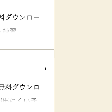
ニコニコしています。 友達に
なくて困っている時も、ニコニ
んでいきました……∑(゜☐゜
料ダウンロー
時に「分かりません」「助け
スケール」があるだけで、次男は随分安心
る練習
発達が気になる子向けのソーシャ
DFダウンロードと使い方解説
ロード ■ 声量の調節、TPO
しまったり、みんなの前で話す
をわきまえない」なんて思われ
っくりな子の中には、声の筋肉
声が急に出てしまったりするこ
そうなるように感じます）。
無料ダウンロー
スクワットや腹筋などが良い
ョン遊び」 の本に載っていま
えるのとともに、...
が出にくい子の