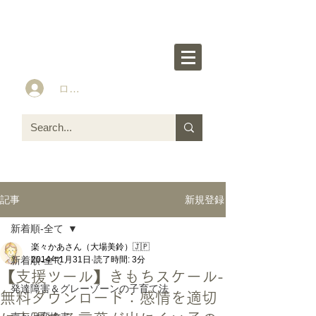
楽々かあさん公式HP
Idea&Tools​​ for ASD LD ADHD kids
ログイン
新規登録
記事
新着順-全て
楽々かあさん（大場美鈴）🇯🇵
新着順-全て
2014年1月31日
読了時間: 3分
【支援ツール】きもちスケール-
発達障害＆グレーゾーンの子育て法
無料ダウンロード：感情を適切