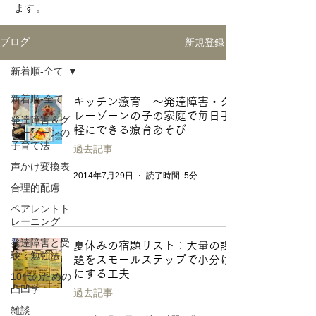
ます。
新規登録
ブログ
新着順-全て
新着順-全て
キッチン療育 〜発達障害・グ
レーゾーンの子の家庭で毎日手
発達障害＆グ
軽にできる療育あそび
レーゾーンの
子育て法
過去記事
声かけ変換表
2014年7月29日
読了時間: 5分
合理的配慮
ペアレントト
レーニング
発達障害と受
夏休みの宿題リスト：大量の課
験・勉強法
題をスモールステップで小分け
にする工夫
10代のための
凸凹学
過去記事
雑談