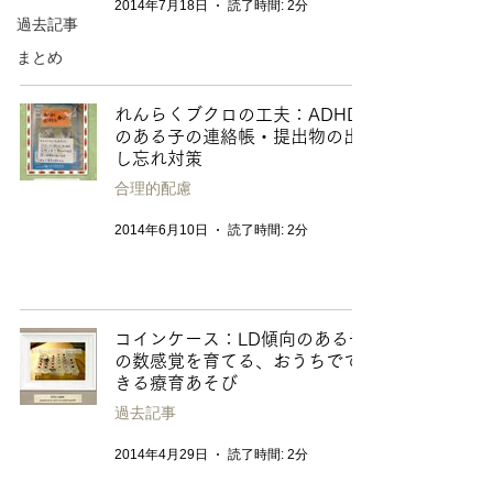
2014年7月18日
読了時間: 2分
過去記事
まとめ
れんらくブクロの工夫：ADHD
のある子の連絡帳・提出物の出
し忘れ対策
合理的配慮
2014年6月10日
読了時間: 2分
コインケース：LD傾向のある子
の数感覚を育てる、おうちでで
きる療育あそび
過去記事
2014年4月29日
読了時間: 2分