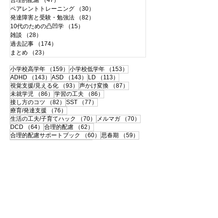
合理的配慮
（47）
47件の記事
ペアレントトレーニング
（30）
30件の記事
発達障害と受験・勉強法
（82）
82件の記事
10代のための凸凹学
（15）
15件の記事
雑談
（28）
28件の記事
過去記事
（174）
174件の記事
まとめ
（23）
23件の記事
159件の記事
153件の記事
小学校高学年
（159）
小学校低学年
（153）
143件の記事
143件の記事
113件の記事
ADHD
（143）
ASD
（143）
LD
（113）
93件の記事
87件の記事
視覚支援/見える化
（93）
声かけ変換
（87）
86件の記事
86件の記事
未就学児
（86）
学習の工夫
（86）
82件の記事
77件の記事
接し方のコツ
（82）
SST
（77）
76件の記事
療育/発達支援
（76）
70件の記事
70件の記事
生活の工夫/子育てハック
（70）
メルマガ
（70）
64件の記事
62件の記事
DCD
（64）
合理的配慮
（62）
60件の記事
59件の記事
合理的配慮サポートブック
（60）
思春期
（59）
57件の記事
56件の記事
書字障害
（57）
中高生
（56）
51件の記事
50件の記事
108の子育て法
（51）
配慮事例・体験談
（50）
50件の記事
49件の記事
支援ツールのシェア
（50）
学校との連携
（49）
49件の記事
46件の記事
宿題
（49）
120の子育て法
（46）
46件の記事
45件の記事
便利グッズ
（46）
おうち療育
（45）
42件の記事
ペアレントトレーニング
（42）
41件の記事
40件の記事
大人の発達障害
（41）
相談・面談
（40）
40件の記事
39件の記事
35件の記事
自己理解
（40）
中学受験
（39）
感覚過敏
（35）
35件の記事
33件の記事
伝わる！声かけ変換
（35）
先生
（33）
32件の記事
32件の記事