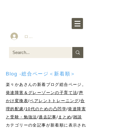
楽々かあさん公式HP
Idea&Tools​​ for ASD LD ADHD kids
ログイン
Blog -総合ページ＜新着順＞
楽々かあさんの新着ブログ総合ページ。
発達障害＆グレーゾーンの子育て法
/
声
かけ変換表
/
ペアレントトレーニング
/
合
理的配慮
/
10代のための凸凹学
/
発達障害
と受験・勉強法
/
過去記事
/
まとめ
/
雑談
カテゴリーの全記事が新着順に表示され