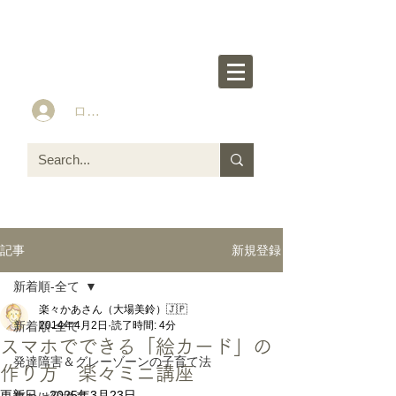
楽々かあさん公式HP
Idea&Tools​​ for ASD LD ADHD kids
ログイン
新規登録
記事
新着順-全て
楽々かあさん（大場美鈴）🇯🇵
新着順-全て
2014年4月2日
読了時間: 4分
スマホでできる「絵カード」の
発達障害＆グレーゾーンの子育て法
作り方 楽々ミニ講座
更新日：
2025年3月23日