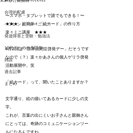
声かけ変換表
合理的配慮
〜スマホ・タブレットで誰でもできる！〜
★★★　超簡単！「絵カード」の作り方　
ペアレントトレーニング
楽々ミニ講座　★★★
発達障害と受験・勉強法
10代のための凸凹学
4月2日は「世界自閉症啓発デー」だそうです
なので（？）楽々かあさんの個人ゲリラ啓発
雑談
活動展開中。笑
過去記事
「絵カード」って、聞いたことありますか？
まとめ
文字通り、絵の描いてあるカードに少しの文
字。
これが、言葉の出にくいお子さんと親御さん
にとっては、奇跡のコミュニケーションツー
ルになるんですね。