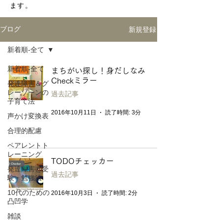
ます。
新規登録
ブログ
新着順-全て
新着順-全て
まちがい探し！身だしなみ
Checkミラー
発達障害＆グ
レーゾーンの
過去記事
子育て法
2016年10月11日
読了時間: 3分
声かけ変換表
合理的配慮
ペアレントト
レーニング
TODOチェッカー
発達障害と受
過去記事
験・勉強法
10代のための
2016年10月3日
読了時間: 2分
凸凹学
雑談