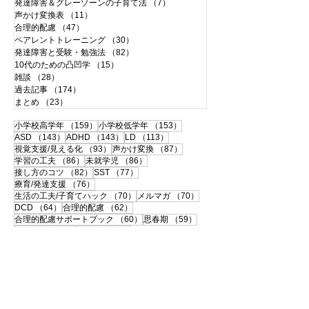
発達障害＆グレーゾーンの子育て法
（7）
7件の記事
声かけ変換表
（11）
11件の記事
合理的配慮
（47）
47件の記事
ペアレントトレーニング
（30）
30件の記事
発達障害と受験・勉強法
（82）
82件の記事
10代のための凸凹学
（15）
15件の記事
雑談
（28）
28件の記事
過去記事
（174）
174件の記事
まとめ
（23）
23件の記事
159件の記事
153件の記事
小学校高学年
（159）
小学校低学年
（153）
143件の記事
143件の記事
113件の記事
ASD
（143）
ADHD
（143）
LD
（113）
93件の記事
87件の記事
視覚支援/見える化
（93）
声かけ変換
（87）
86件の記事
86件の記事
学習の工夫
（86）
未就学児
（86）
82件の記事
77件の記事
接し方のコツ
（82）
SST
（77）
76件の記事
療育/発達支援
（76）
70件の記事
70件の記事
生活の工夫/子育てハック
（70）
メルマガ
（70）
64件の記事
62件の記事
DCD
（64）
合理的配慮
（62）
60件の記事
59件の記事
合理的配慮サポートブック
（60）
思春期
（59）
57件の記事
56件の記事
書字障害
（57）
中高生
（56）
51件の記事
50件の記事
108の子育て法
（51）
配慮事例・体験談
（50）
50件の記事
49件の記事
支援ツールのシェア
（50）
学校との連携
（49）
49件の記事
46件の記事
宿題
（49）
120の子育て法
（46）
46件の記事
45件の記事
便利グッズ
（46）
おうち療育
（45）
42件の記事
ペアレントトレーニング
（42）
41件の記事
40件の記事
大人の発達障害
（41）
相談・面談
（40）