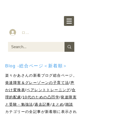
楽々かあさん公式HP
Idea&Tools​​ for ASD LD ADHD kids
ログイン
Blog -総合ページ＜新着順＞
楽々かあさんの新着ブログ総合ページ。
発達障害＆グレーゾーンの子育て法
/
声
かけ変換表
/
ペアレントトレーニング
/
合
理的配慮
/
10代のための凸凹学
/
発達障害
と受験・勉強法
/
過去記事
/
まとめ
/
雑談
カテゴリーの全記事が新着順に表示され