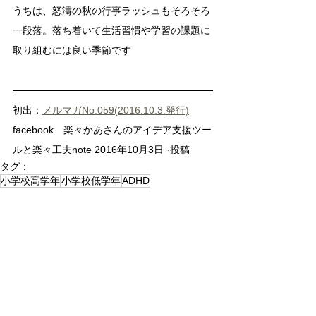
うちは、怒濤の秋の行事ラッシュもそろそろ
一段落。落ち着いて生活習慣や学習の課題に
取り組むには良い季節です
初出：
メルマガNo.059(2016.10.3.発行)
facebook　楽々かあさんのアイデア支援ツー
ルと楽々工夫note 2016年10月3日 ·投稿
タグ：
小学校高学年
小学校低学年
ADHD
視覚支援/見える化
声かけ変換
学習の工夫
未就学児
生活の工夫/子育てハック
メルマガ
宿題
身支度・持ち物
過去記事