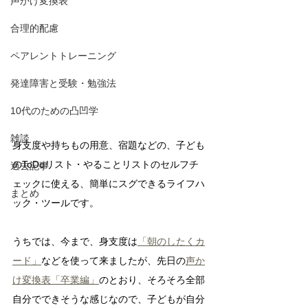
声かけ変換表
合理的配慮
ペアレントトレーニング
発達障害と受験・勉強法
10代のための凸凹学
雑談
身支度や持ちもの用意、宿題などの、子ども
のToDoリスト・やることリストのセルフチ
過去記事
ェックに使える、簡単にスグできるライフハ
まとめ
ック・ツールです。
うちでは、今まで、身支度は
「朝のしたくカ
ード」
などを使って来ましたが、先日の
声か
け変換表「卒業編」
のとおり、そろそろ全部
自分でできそうな感じなので、子どもが自分