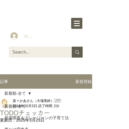
楽々かあさん公式HP
Idea&Tools​​ for ASD LD ADHD kids
ログイン
新規登録
記事
新着順-全て
楽々かあさん（大場美鈴）🇯🇵
新着順-全て
2016年10月3日
読了時間: 2分
TODOチェッカー
発達障害＆グレーゾーンの子育て法
更新日：
2025年3月23日