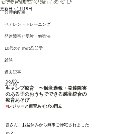
る感覚統合の療育あそび
声かけ変換表
更新日：
1月18日
合理的配慮
ペアレントトレーニング
発達障害と受験・勉強法
10代のための凸凹学
雑談
過去記事
No.091　
まとめ
キャンプ療育　〜触覚過敏・発達障害
のある子のおうちでできる感覚統合の
療育あそび
■
レジャーと療育あそびの両立
皆さん、お盆休みから無事ご帰宅されました
か？