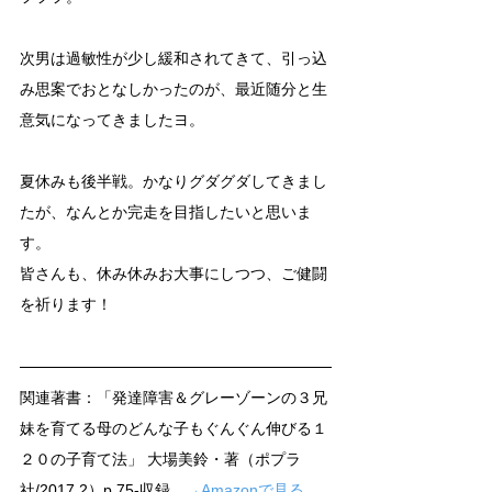
次男は過敏性が少し緩和されてきて、引っ込
み思案でおとなしかったのが、最近随分と生
意気になってきましたヨ。
夏休みも後半戦。かなりグダグダしてきまし
たが、なんとか完走を目指したいと思いま
す。
皆さんも、休み休みお大事にしつつ、ご健闘
を祈ります！
関連著書：「発達障害＆グレーゾーンの３兄
妹を育てる母のどんな子もぐんぐん伸びる１
２０の子育て法」 大場美鈴・著（ポプラ
社/2017.2）p.75-収録　
→Amazonで見る