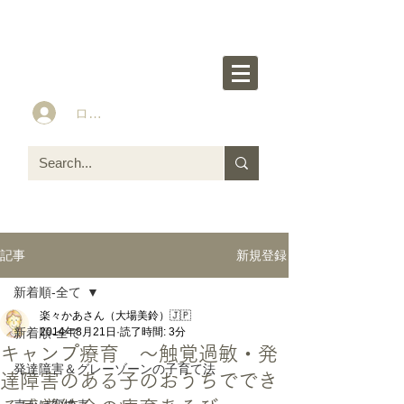
楽々かあさん公式HP
Idea&Tools​​ for ASD LD ADHD kids
ログイン
新規登録
記事
新着順-全て
楽々かあさん（大場美鈴）🇯🇵
新着順-全て
2014年8月21日
読了時間: 3分
キャンプ療育 〜触覚過敏・発
発達障害＆グレーゾーンの子育て法
達障害のある子のおうちででき