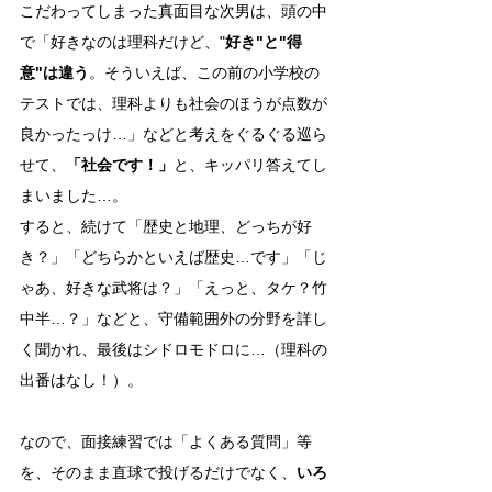
こだわってしまった真面目な次男は、頭の中
で「好きなのは理科だけど、"
好き"と"得
意"は違う
。そういえば、この前の小学校の
テストでは、理科よりも社会のほうが点数が
良かったっけ…」などと考えをぐるぐる巡ら
せて、
「社会です！」
と、キッパリ答えてし
まいました…。
すると、続けて「歴史と地理、どっちが好
き？」「どちらかといえば歴史…です」「じ
ゃあ、好きな武将は？」「えっと、タケ？竹
中半…？」などと、守備範囲外の分野を詳し
く聞かれ、最後はシドロモドロに…（理科の
出番はなし！）。
なので、面接練習では「よくある質問」等
を、そのまま直球で投げるだけでなく、
いろ