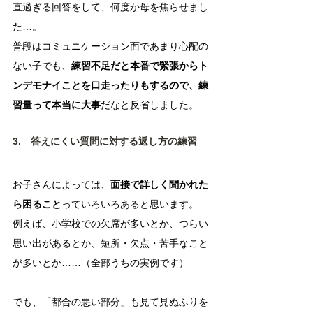
直過ぎる回答をして、何度か母を焦らせまし
た…。
普段はコミュニケーション面であまり心配の
ない子でも、
練習不足だと本番で緊張からト
ンデモナイことを口走ったりもするので、練
習量って本当に大事
だなと反省しました。
3.　答えにくい質問に対する返し方の練習
お子さんによっては、
面接で詳しく聞かれた
ら困ること
っていろいろあると思います。
例えば、小学校での欠席が多いとか、つらい
思い出があるとか、短所・欠点・苦手なこと
が多いとか……（全部うちの実例です）
でも、「都合の悪い部分」も見て見ぬふりを