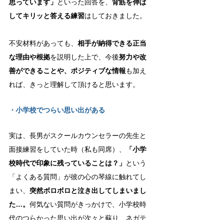
思っています」
といった回答を、
背筋を伸ば
してキリッと答える練習
はしておきました。
不安材料があっても、
相手が納得できる正当
な理由や根拠
を説明した上で、今後
努力や改
善ができることや、ポジティブな情報
も加え
れば、きっと理解して頂けると思います。
・小学校でつらい思い出がある
実は、長男がスクールカウンセラーの先生と
面接練習をしていた時（私も同席）、
「小学
校時代で印象に残っていることは？」
という
「よくある質問」が彼の心の琴線に触れてし
まい、
突然ボロボロと泣き出してしまいまし
た…。
何気ない質問がきっかけで、小学校時
代のつらかった思い出が次々と蘇り、ネガテ