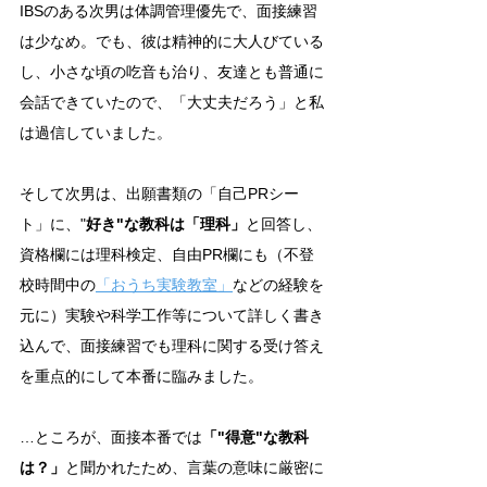
IBSのある次男は体調管理優先で、面接練習
は少なめ。でも、彼は精神的に大人びている
し、小さな頃の吃音も治り、友達とも普通に
会話できていたので、「大丈夫だろう」と私
は過信していました。
そして次男は、出願書類の「自己PRシー
ト」に、"
好き"な教科は「理科」
と回答し、
資格欄には理科検定、自由PR欄にも（不登
校時間中の
「おうち実験教室」
などの経験を
元に）実験や科学工作等について詳しく書き
込んで、面接練習でも理科に関する受け答え
を重点的にして本番に臨みました。
…ところが、面接本番では
「"得意"な教科
は？」
と聞かれたため、言葉の意味に厳密に