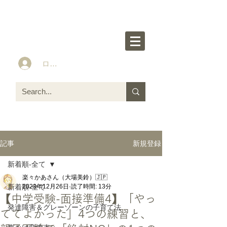
楽々かあさん公式HP
Idea&Tools​​ for ASD LD ADHD kids
ログイン
新規登録
記事
新着順-全て
楽々かあさん（大場美鈴）🇯🇵
新着順-全て
2023年12月26日
読了時間: 13分
【中学受験-面接準備4】「やっ
発達障害＆グレーゾーンの子育て法
ててよかった」4つの練習と、