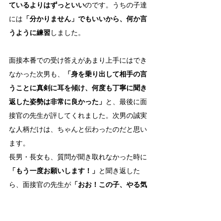
ているよりはずっといい
のです。うちの子達
には
「分かりません」でもいいから、何か言
うように練習
しました。
面接本番での受け答えがあまり上手にはでき
なかった次男も、
「身を乗り出して相手の言
うことに真剣に耳を傾け、何度も丁寧に聞き
返した姿勢は非常に良かった」
と、最後に面
接官の先生が評してくれました。次男の誠実
な人柄だけは、ちゃんと伝わったのだと思い
ます。
長男・長女も、質問が聞き取れなかった時に
「もう一度お願いします！」
と聞き返した
ら、面接官の先生が
「おお！この子、やる気
あるな」
って感じで、ニコッと微笑んでくれ
ましたよ。