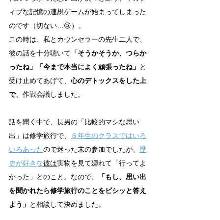
ィブな記憶の連想ゲームが始まってしまった
のです（切ない…😢）。
この時は、私とカウンセラーの先生二人で、
彼の話を十分聴いて
「そうかそうか、つらか
ったね」「今まで本当によく頑張ったね」
と
受け止めてあげて、
心のデトックスをした上
で
、作戦会議しました。
話を聞く中で、長男の「比較的マシな思い
出」は修学旅行で、
６年生のクラスではいろ
いろあった
ので迷った末の参加でしたが、
歴
史が好きな
彼は
実物を見て廻れて「行ってよ
かった」とのこと。なので、
「もし、思い出
を聞かれたら修学旅行のことをビシッと答え
よう」
と相談して決めました。