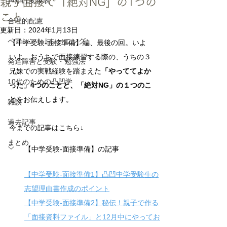
親子面接で「絶対NG」の1つの
声かけ変換表
こと
合理的配慮
更新日：
2024年1月13日
ペアレントトレーニング
【中学受験-面接準備】編、最後の回。いよ
いよ、おうちで面接練習する際の、うちの３
発達障害と受験・勉強法
兄妹での実戦経験を踏まえた
「やっててよか
10代のための凸凹学
った」4つのことと、「絶対NG」の１つのこ
と
をお伝えします。
雑談
過去記事
今までの記事はこちら↓
まとめ
【中学受験-面接準備】の記事
【中学受験-面接準備1】凸凹中学受験生の
志望理由書作成のポイント
【中学受験-面接準備2】秘伝！親子で作る
「面接資料ファイル」と12月中にやってお