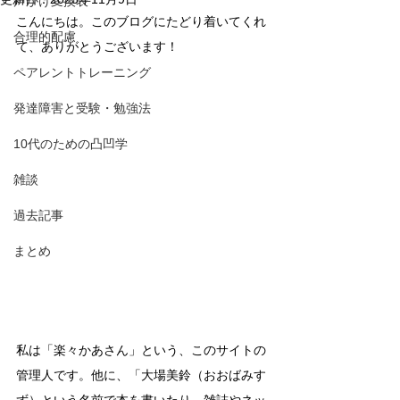
声かけ変換表
こんにちは。このブログにたどり着いてくれ
合理的配慮
て、ありがとうございます！
ペアレントトレーニング
発達障害と受験・勉強法
10代のための凸凹学
雑談
過去記事
まとめ
私は「楽々かあさん」という、このサイトの
管理人です。他に、「大場美鈴（おおばみす