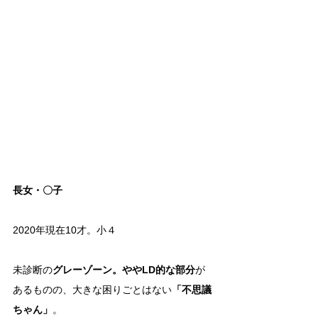
長女・〇子
2020年現在10才。小４
未診断の
グレーゾーン。ややLD的な部分
が
あるものの、大きな困りごとはない
「不思議
ちゃん」
。