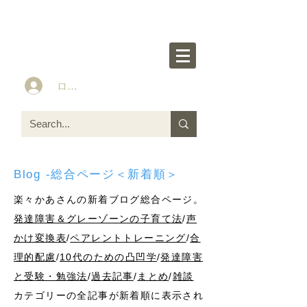
楽々かあさん公式HP
Idea&Tools​​ for ASD LD ADHD kids
ログイン
Blog -総合ページ＜新着順＞
楽々かあさんの新着ブログ総合ページ。
発達障害＆グレーゾーンの子育て法
/
声
かけ変換表
/
ペアレントトレーニング
/
合
理的配慮
/
10代のための凸凹学
/
発達障害
と受験・勉強法
/
過去記事
/
まとめ
/
雑談
カテゴリーの全記事が新着順に表示され