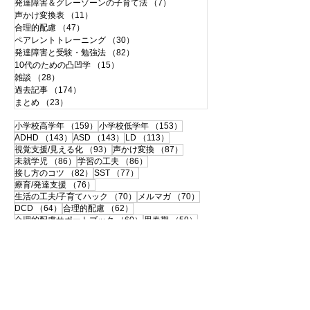
発達障害＆グレーゾーンの子育て法
（7）
7件の記事
声かけ変換表
（11）
11件の記事
合理的配慮
（47）
47件の記事
ペアレントトレーニング
（30）
30件の記事
発達障害と受験・勉強法
（82）
82件の記事
10代のための凸凹学
（15）
15件の記事
雑談
（28）
28件の記事
過去記事
（174）
174件の記事
まとめ
（23）
23件の記事
159件の記事
153件の記事
小学校高学年
（159）
小学校低学年
（153）
143件の記事
143件の記事
113件の記事
ADHD
（143）
ASD
（143）
LD
（113）
93件の記事
87件の記事
視覚支援/見える化
（93）
声かけ変換
（87）
86件の記事
86件の記事
未就学児
（86）
学習の工夫
（86）
82件の記事
77件の記事
接し方のコツ
（82）
SST
（77）
76件の記事
療育/発達支援
（76）
70件の記事
70件の記事
生活の工夫/子育てハック
（70）
メルマガ
（70）
64件の記事
62件の記事
DCD
（64）
合理的配慮
（62）
60件の記事
59件の記事
合理的配慮サポートブック
（60）
思春期
（59）
57件の記事
56件の記事
書字障害
（57）
中高生
（56）
51件の記事
50件の記事
108の子育て法
（51）
配慮事例・体験談
（50）
50件の記事
49件の記事
支援ツールのシェア
（50）
学校との連携
（49）
49件の記事
46件の記事
宿題
（49）
120の子育て法
（46）
46件の記事
45件の記事
便利グッズ
（46）
おうち療育
（45）
42件の記事
ペアレントトレーニング
（42）
41件の記事
40件の記事
大人の発達障害
（41）
相談・面談
（40）