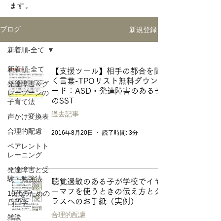
ます。
新規登録
ブログ
新着順-全て
新着順-全て
【支援ツール】相手の都合を聞
く言葉-TPOリスト無料ダウンロ
発達障害＆グ
ード：ASD・発達障害のある子
レーゾーンの
のSST
子育て法
過去記事
声かけ変換表
合理的配慮
2016年8月20日
読了時間: 3分
ペアレントト
レーニング
発達障害と受
験・勉強法
聴覚過敏のある子が学校でイヤ
ーマフを使うときの伝え方とク
10代のための
ラスへのお手紙（実例）
凸凹学
合理的配慮
雑談