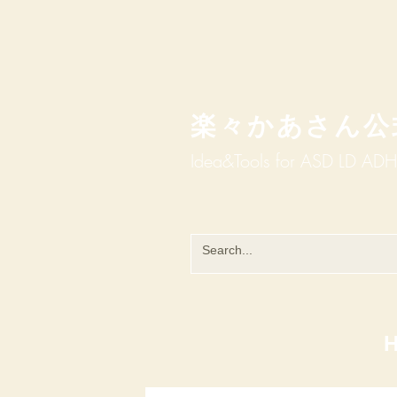
楽々かあさん公
Idea&Tools​​ for ASD LD AD