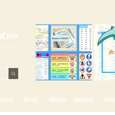
式HP
HD kids
Home
Blog
Share
Books
inf