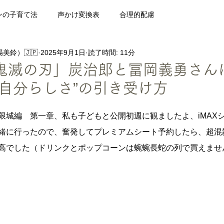
ンの子育て法
声かけ変換表
合理的配慮
美鈴）🇯🇵
2025年9月1日
読了時間: 11分
障害と受験・勉強法
10代のための凸凹学
雑談
過去記
鬼滅の刃」炭治郎と冨岡義勇さん
“自分らしさ”の引き受け方
限城編　第一章、私も子どもと公開初週に観ましたよ、iMAX
緒に行ったので、奮発してプレミアムシート予約したら、超混
高でした（ドリンクとポップコーンは蜿蜿長蛇の列で買えません