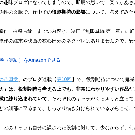
の趣味ブログになってしまうので、断腸の思いで「楽々かあさ
係性の文脈で、作中での
役割期待の影響
について、考えてみた
＆原作「柱稽古編」までの内容と、映画『無限城編 第一章』に
原作の結末や映画の核心部分のネタバレはありませんので、安
巻（完結）をAmazonで見る
の凸凹学
」のブログ連載【
第10回
】で、役割期待について鬼滅
刃」は、役割期待を考える上でも、非常にわかりやすい作品
だ
緻に練り込まれていて
、それぞれのキャラがくっきりと立って
どの細部に至るまで、しっかり描き分けられているからこそ、
、どのキャラも自分に課された役割に対して、少なからず、何