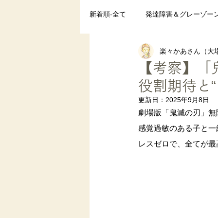
新着順-全て
発達障害＆グレーゾー
楽々かあさん（大場
ペアレントトレーニング
発達
【考察】「
役割期待と
まとめ
更新日：
2025年9月8日
劇場版「鬼滅の刃」無
感覚過敏のある子と一
レスゼロで、全てが最