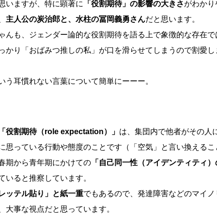
思いますが、特に顕著に
「役割期待」の影響の大きさ
がわかり
、
主人公の炭治郎と、水柱の冨岡義勇さん
だと思います。
ゃんも、ジェンダー論的な役割期待を語る上で象徴的な存在で
っかり「おばみつ推しの私」が口を滑らせてしまうので割愛しま
いう耳慣れない言葉について簡単にーーー。
「役割期待（role expectation）」
は、集団内で他者がその人
に思っている行動や態度のことです（「空気」と言い換えるこ
春期から青年期にかけての
「自己同一性（アイデンティティ）
ていると推察しています。
レッテル貼り」と紙一重
でもあるので、発達障害などのマイノ
、大事な視点だと思っています。