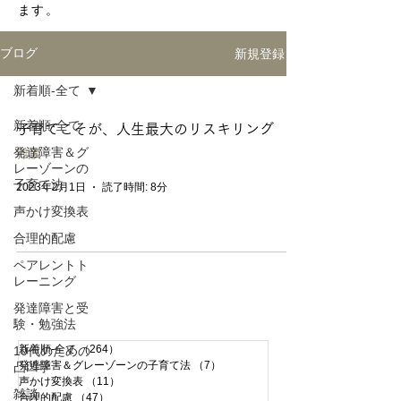
ます。
新規登録
ブログ
新着順-全て
新着順-全て
子育てこそが、人生最大のリスキリング
発達障害＆グ
雑談
レーゾーンの
子育て法
2023年2月1日
読了時間: 8分
声かけ変換表
合理的配慮
ペアレントト
レーニング
発達障害と受
験・勉強法
新着順-全て
（264）
264件の記事
10代のための
発達障害＆グレーゾーンの子育て法
（7）
7件の記事
凸凹学
声かけ変換表
（11）
11件の記事
雑談
合理的配慮
（47）
47件の記事