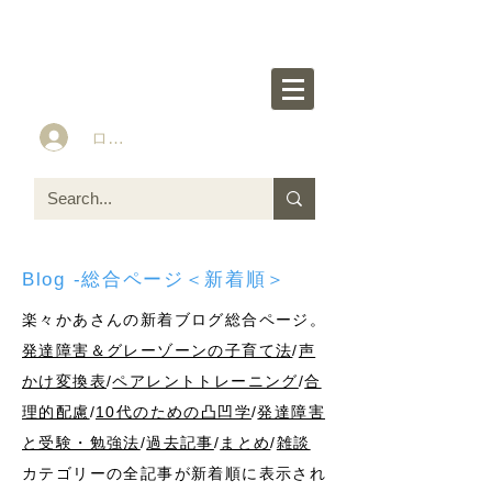
楽々かあさん公式HP
Idea&Tools​​ for ASD LD ADHD kids
ログイン
Blog -総合ページ＜新着順＞
楽々かあさんの新着ブログ総合ページ。
発達障害＆グレーゾーンの子育て法
/
声
かけ変換表
/
ペアレントトレーニング
/
合
理的配慮
/
10代のための凸凹学
/
発達障害
と受験・勉強法
/
過去記事
/
まとめ
/
雑談
カテゴリーの全記事が新着順に表示され