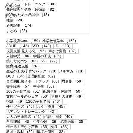
ペアレントトレーニング
（30）
30件の記事
過去記事
発達障害と受験・勉強法
（82）
82件の記事
10代のための凸凹学
（15）
15件の記事
まとめ
雑談
（28）
28件の記事
過去記事
（174）
174件の記事
まとめ
（23）
23件の記事
159件の記事
153件の記事
小学校高学年
（159）
小学校低学年
（153）
143件の記事
143件の記事
113件の記事
ADHD
（143）
ASD
（143）
LD
（113）
93件の記事
87件の記事
視覚支援/見える化
（93）
声かけ変換
（87）
86件の記事
86件の記事
未就学児
（86）
学習の工夫
（86）
82件の記事
77件の記事
接し方のコツ
（82）
SST
（77）
76件の記事
療育/発達支援
（76）
70件の記事
70件の記事
生活の工夫/子育てハック
（70）
メルマガ
（70）
64件の記事
62件の記事
DCD
（64）
合理的配慮
（62）
60件の記事
59件の記事
合理的配慮サポートブック
（60）
思春期
（59）
57件の記事
56件の記事
書字障害
（57）
中高生
（56）
51件の記事
50件の記事
108の子育て法
（51）
配慮事例・体験談
（50）
50件の記事
49件の記事
支援ツールのシェア
（50）
学校との連携
（49）
49件の記事
46件の記事
宿題
（49）
120の子育て法
（46）
46件の記事
45件の記事
便利グッズ
（46）
おうち療育
（45）
42件の記事
ペアレントトレーニング
（42）
41件の記事
40件の記事
大人の発達障害
（41）
相談・面談
（40）
40件の記事
39件の記事
35件の記事
自己理解
（40）
中学受験
（39）
感覚過敏
（35）
35件の記事
33件の記事
伝わる！声かけ変換
（35）
先生
（33）
32件の記事
32件の記事
教具・教材
（32）
環境と個性
（32）