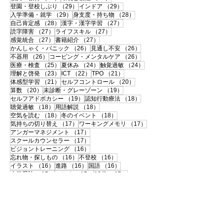
29件の記事
29件の記事
登園・登校しぶり
（29）
インドア
（29）
29件の記事
28件の記事
入学準備・就学
（29）
身支度・持ち物
（28）
28件の記事
27件の記事
自己肯定感
（28）
漢字・漢字学習
（27）
27件の記事
27件の記事
読字障害
（27）
ライフスキル
（27）
27件の記事
27件の記事
感覚統合
（27）
書籍紹介
（27）
26件の記事
26件の記事
かんしゃく・パニック
（26）
見通し不安
（26）
26件の記事
26件の記事
不器用
（26）
コーピング・メンタルケア
（26）
25件の記事
24件の記事
24件の記事
医療・検査
（25）
夏休み
（24）
触覚過敏
（24）
23件の記事
22件の記事
21件の記事
理解と啓発
（23）
ICT
（22）
TPO
（21）
21件の記事
20件の記事
体感型学習
（21）
セルフコントロール
（20）
20件の記事
19件の記事
算数
（20）
未診断・グレーゾーン
（19）
19件の記事
18件の記事
セルフアドボカシー
（19）
認知行動療法
（18）
18件の記事
18件の記事
聴覚過敏
（18）
用語解説
（18）
18件の記事
18件の記事
空気を読む
（18）
冬のイベント
（18）
17件の記事
17件の記事
気持ちの切り替え
（17）
ワーキングメモリ
（17）
17件の記事
アンガーマネジメント
（17）
17件の記事
スクールカウンセラー
（17）
16件の記事
ビジョントレーニング
（16）
16件の記事
16件の記事
忘れ物・探しもの
（16）
不登校
（16）
16件の記事
16件の記事
16件の記事
イラスト
（16）
進路
（16）
国語
（16）
15件の記事
15件の記事
15件の記事
大学受験
（15）
いじめ
（15）
10代
（15）
15件の記事
15件の記事
不注意
（15）
お出かけ
（15）
14件の記事
14件の記事
リフレーミング
（14）
手作り支援グッズ
（14）
14件の記事
14件の記事
新学期
（14）
春のイベント
（14）
13件の記事
13件の記事
障害の社会モデル
（13）
おすすめリスト
（13）
12件の記事
12件の記事
声かけ変換表
（12）
絵カード
（12）