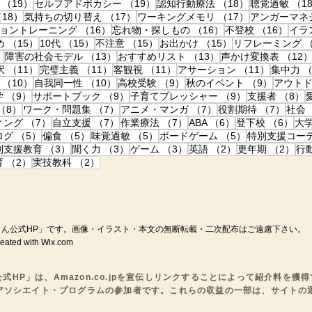
19件の記事
19件の記事
18件の記事
（19）
セルフアドボカシー
（19）
認知行動療法
（18）
聴覚過敏
（1
18件の記事
17件の記事
17件の記事
18）
気持ちの切り替え
（17）
ワーキングメモリ
（17）
アンガーマネ
件の記事
16件の記事
16件の記事
16件
ョントレーニング
（16）
忘れ物・探しもの
（16）
不登校
（16）
イラ
の記事
15件の記事
15件の記事
15件の記事
15件の記事
め
（15）
10代
（15）
不注意
（15）
お出かけ
（15）
リフレーミング
（
14件の記事
13件の記事
13件の記事
）
障害の社会モデル
（13）
おすすめリスト
（13）
声かけ変換表
（12
件の記事
11件の記事
11件の記事
11件の記事
11件の記
訳
（11）
完璧主義
（11）
客観視
（11）
アサーション
（11）
集中力
（
10件の記事
10件の記事
9件の記事
9件の記
（10）
自我同一性
（10）
高校受験
（9）
秋のイベント
（9）
アウト
9件の記事
9件の記事
9件の記事
学
（9）
サポートブック
（9）
子育てプレッシャー
（9）
支援者
（8）
事
8件の記事
7件の記事
7件の記事
7件の
（8）
ワーク・問題集
（7）
アニメ・マンガ
（7）
役割期待
（7）
社会
7件の記事
7件の記事
7件の記事
6件の記事
6件
ィング
（7）
自立支援
（7）
作業療法
（7）
ABA
（6）
登下校
（6）
大
記事
5件の記事
5件の記事
5件の記事
5件の記事
ログ
（5）
偏食
（5）
味覚過敏
（5）
ボードゲーム
（5）
特別支援コー
の記事
3件の記事
3件の記事
3件の記事
2件の記事
2件
別支援教育
（3）
聞く力
（3）
ゲーム
（3）
英語
（2）
更年期
（2）
行
記事
2件の記事
2件の記事
育
（2）
実技教科
（2）
ん公式HP」です。
画像・イラスト・本文の無断転載・二次配布はご遠慮下さい。
ed with Wix.com
公式HP」は、Amazon.co.jpを宣伝しリンクすることによって紹介料を獲
nアソシエイト・プログラムの参加者です。
これらの収益の一部は、サイトの
。