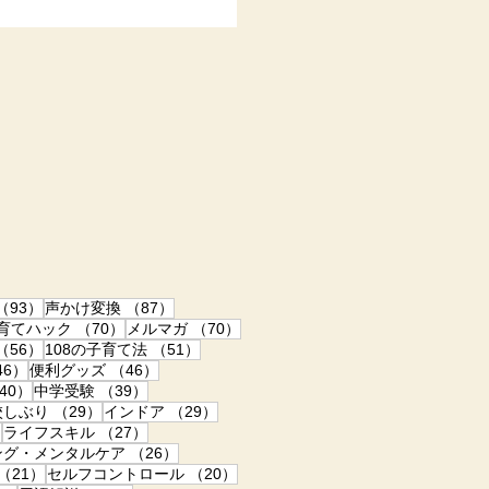
れ 「連絡・提出物がある時だ
。 すると…… あれ？これ前に
め切り昨日までじゃん、コレ
した……。 出し忘れの原因に
」が分かっていない！ …って
に分かってそうなもんですが、
「実はよく分かってない」って
のですが、...
93件の記事
87件の記事
（93）
声かけ変換
（87）
70件の記事
70件の記事
子育てハック
（70）
メルマガ
（70）
記事
56件の記事
51件の記事
（56）
108の子育て法
（51）
46件の記事
46件の記事
46）
便利グッズ
（46）
40件の記事
39件の記事
40）
中学受験
（39）
事
29件の記事
29件の記事
校しぶり
（29）
インドア
（29）
27件の記事
27件の記事
）
ライフスキル
（27）
記事
26件の記事
ング・メンタルケア
（26）
21件の記事
20件の記事
（21）
セルフコントロール
（20）