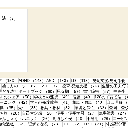
ていたので、なんとかなっていたのですが……学年が上がるにつ
け、自分で出しにきてね」 というスタイルになっていくようです
事
出しといてって言ったよね〜？ 問診票と希望調査票……あ、締
て法
（7）
7件の記事
ー！！ なんてことが続いて、先生からもご連絡を頂いてしまいま
は、出すのを忘れるという理由の他に、 「いつ、どこに出すか
いう盲点もあるんです。もう三年生なんだから、"通常は”とっく
30件の記事
周りを見て判断するのが苦手 だったり、自然学習しにくい子は
82件の記事
こと、よ〜くあるんです なので、今までも小さなタグは付けていた
件の記事
153件の記事
143件の記事
143件の記事
113件の記事
年
（153）
ADHD
（143）
ASD
（143）
LD
（113）
視覚支援/見える化
86件の記事
82件の記事
77件の記事
76件の記事
）
接し方のコツ
（82）
SST
（77）
療育/発達支援
（76）
生活の工夫/
2件の記事
60件の記事
59件の記事
57件の
理的配慮サポートブック
（60）
思春期
（59）
書字障害
（57）
中高生
事
50件の記事
49件の記事
49件の記事
ルのシェア
（50）
学校との連携
（49）
宿題
（49）
120の子育て法
（
42件の記事
41件の記事
40件の記事
ーニング
（42）
大人の発達障害
（41）
相談・面談
（40）
自己理解
（
35件の記事
33件の記事
32件の記事
32件の記
換
（35）
先生
（33）
教具・教材
（32）
環境と個性
（32）
登園・登
28件の記事
28件の記事
27件の記事
ち物
（28）
自己肯定感
（28）
漢字・漢字学習
（27）
読字障害
（27
27件の記事
26件の記事
26件の記事
26件の
かんしゃく・パニック
（26）
見通し不安
（26）
不器用
（26）
コーピ
24件の記事
24件の記事
23件の記事
22件の記事
21件の記事
触覚過敏
（24）
理解と啓発
（23）
ICT
（22）
TPO
（21）
体感型学習