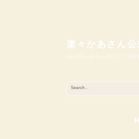
楽々かあさん公
Idea&Tools​​ for ASD LD AD