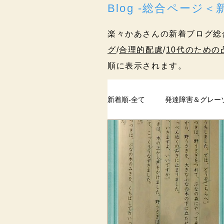
Blog -総合ページ
楽々かあさんの新着ブログ総
グ
/
合理的配慮
/
10代のための
順に表示されます。
新着順-全て
発達障害＆グレー
ペアレントトレーニング
過去記事
まとめ