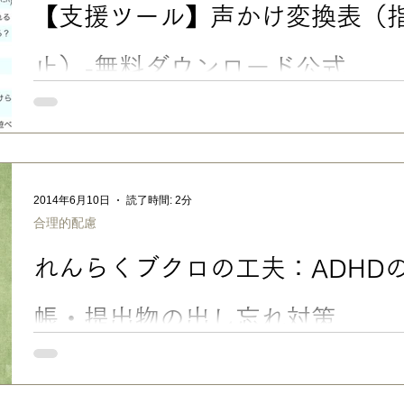
【支援ツール】声かけ変換表（
止）-無料ダウンロード公式
【支援ツール】声かけ変換表（指示・命令・禁止）-無料ダウンロー
例 声かけ変換表作りました！ なんか、すごいリアリティ満載のBe
も笑ってしまいました。笑 こんなん書けるってコトは、楽々か
ス、ってコトなんですが、、、 まあ、おかげで結構実践的でしょ
抵抗感を示すお子さんは多いと思います。ほんの少し言い方を変
2014年6月10日
読了時間: 2分
も分からない」状態から、「言えば分かる」状態になってくれま
合理的配慮
語で ・命令は丁寧にお願いしたり、合理的に説明 ・禁止は気持
える などを基本にして、その子に合った特性（習性？）や、興
れんらくブクロの工夫：ADHD
ると、話を聞いてくれます。 人間というのは、否定形の言葉は入
ぶな！」と言えば、転んでしまうんだとか。 また、情報が自分
いと、心を開きませんから、ちょっとでもメリットがあれば伝え
帳・提出物の出し忘れ対策
No.078 ■ ADHDのある子の連絡帳・提出物の出し忘れ対策 連
絡・提出物ありタグ」 入れと、いつどのタイミングでどこに出
す。 長男＠小３。低学年の時は、先生が毎日全員分集めたり、