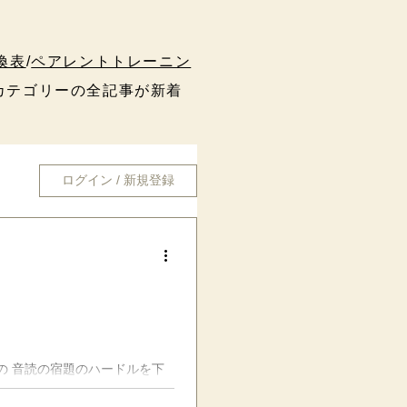
換表
/
ペアレントトレーニン
テゴリーの全記事が新着
ログイン / 新規登録
子の 音読の宿題のハードルを下
を入れ、単語または文節などで