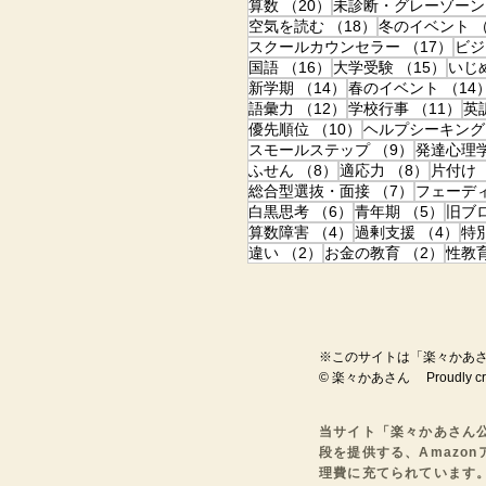
20件の記事
算数
（20）
未診断・グレーゾーン
18件の記事
空気を読む
（18）
冬のイベント
（
17
スクールカウンセラー
（17）
ビジ
16件の記事
15件
国語
（16）
大学受験
（15）
いじ
14件の記事
新学期
（14）
春のイベント
（14
12件の記事
11
語彙力
（12）
学校行事
（11）
英
10件の記事
優先順位
（10）
ヘルプシーキング
9件の記事
スモールステップ
（9）
発達心理
8件の記事
8件の記
ふせん
（8）
適応力
（8）
片付け
7件の記事
総合型選抜・面接
（7）
フェーデ
6件の記事
5件の
白黒思考
（6）
青年期
（5）
旧ブ
4件の記事
4件
算数障害
（4）
過剰支援
（4）
特
2件の記事
2件の
違い
（2）
お金の教育
（2）
性教
※このサイトは「楽々かあさ
© 楽々かあさん Proudly creat
​​当サイト「楽々かあさん
段を提供する、Amazo
理費に充てられています