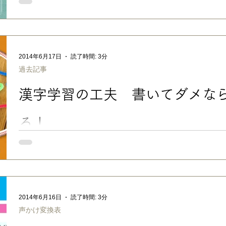
区切り線 を入れています。 日本の小学生の宿題の定番、音読。
内容が頭に入る気がしますが、、、宿題として出されたからには
ですよね〜。発声練習とも言えますね。 それでも長男は１年の
ば、取り組みやすい宿題だったので、ほどほどにやっていたので
す。 その理由は以前よりも、、、 文章が長くなった 行間が狭く
み方が複雑になった 叙情的な内容の物語などが出てくるようにな
2014年6月17日
読了時間: 3分
られます。 写真の「きつつきの商売」という物語の本人の感想
過去記事
った。長かったです。漢字もよむのがむずかしかったです。」と
述べられていました（笑） 空気を読むのが苦手な子には、文章
漢字学習の工夫 書いてダメな
る！
No.080 「書いてダメなら、作ってみる！」 ■「書く」以外
＞ 最近まで長男、暴れていました！！！笑 なぜなら、漢字が再
根気よく付き合って下さる先生には感謝していますが、テストの
て、そ...
2014年6月16日
読了時間: 3分
声かけ変換表