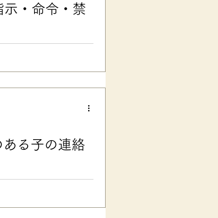
指示・命令・禁
ド公式 ■ 伝わる声かけの実
foreの声かけ実例に、自分で
あさんも結構言っちゃってマ
？笑 「指示・命令・禁止」に
えるだけで、「言っても言って
す。 ・指示は具体的に、肯定
ちを伝え、やっていいことを教
味関心を引くものを出したりす
のある子の連絡
りにくいのだそうです。 「転
にとって「オトク」なものでな
、数値などを出して、具体的
絡帳を入れる連絡ブクロに 「連
すか、のメモを貼付けていま
回収の声かけなどをして下さっ