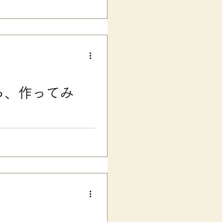
 個人的には、黙って読んだ方が
一応毎日取り組まないと、なん
頃は、漢字書き取りに比べれ
すが。。。 最近嫌がっていま
なった 漢字熟語が増えて、読
った 。。。などの理由が考え
文では「半分いみが分からなか
いう、大変メタ的な感想が短く
の「行間を読む」とい
ら、作ってみ
で覚える漢字学習の工夫＜立体編
・再・再テストになったから。
度に直しの漢字書き取りをし