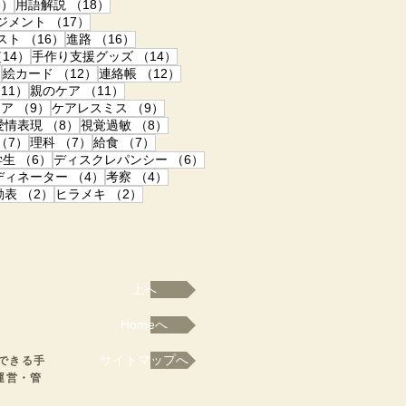
18件の記事
18件の記事
8）
用語解説
（18）
17件の記事
ジメント
（17）
の記事
16件の記事
16件の記事
スト
（16）
進路
（16）
14件の記事
14件の記事
14）
手作り支援グッズ
（14）
12件の記事
12件の記事
12件の記事
）
絵カード
（12）
連絡帳
（12）
事
11件の記事
11件の記事
11）
親のケア
（11）
事
9件の記事
9件の記事
ドア
（9）
ケアレスミス
（9）
8件の記事
8件の記事
8件の記事
愛情表現
（8）
視覚過敏
（8）
記事
7件の記事
7件の記事
7件の記事
（7）
理科
（7）
給食
（7）
の記事
6件の記事
6件の記事
学生
（6）
ディスクレパンシー
（6）
4件の記事
4件の記事
ディネーター
（4）
考察
（4）
の記事
2件の記事
2件の記事
動表
（2）
ヒラメキ
（2）
上へ
Homeへ
サイトマップへ
得できる手
運営・管