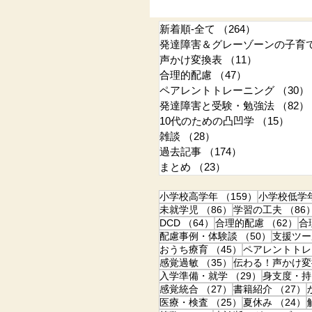
新着順-全て
（264）
264件の記
発達障害＆グレーゾーンの子育
声かけ変換表
（11）
11件の記事
合理的配慮
（47）
47件の記事
ペアレントトレーニング
（30）
発達障害と受験・勉強法
（82）
10代のための凸凹学
（15）
15
雑談
（28）
28件の記事
過去記事
（174）
174件の記事
まとめ
（23）
23件の記事
159件の記事
小学校高学年
（159）
小学校低学
86件の記事
未就学児
（86）
学習の工夫
（86
64件の記事
6
DCD
（64）
合理的配慮
（62）
合
50件の記
配慮事例・体験談
（50）
支援ツー
45件の記事
おうち療育
（45）
ペアレントトレ
35件の記事
感覚過敏
（35）
伝わる！声かけ変
29件の記事
入学準備・就学
（29）
身支度・持
27件の記事
感覚統合
（27）
書籍紹介
（27）
25件の記事
医療・検査
（25）
夏休み
（24）