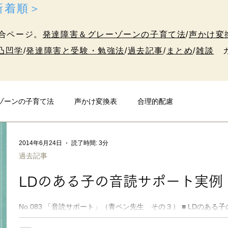
＜新着順＞
合ページ。
発達障害＆グレーゾーンの子育て法
/
声かけ変
凸凹学
/
発達障害と受験・勉強法
/
過去記事
/
まとめ
/
雑談
カ
ゾーンの子育て法
声かけ変換表
合理的配慮
発達障害と受験・勉強法
10代のための凸凹学
雑談
2014年6月24日
読了時間: 3分
過去記事
LDのある子の音読サポート実例
No.083 「音読サポート」（青ペン先生 その３） ■ LDのある
げる 「音読」の宿題のために、 教科書の文章の行の横にライン