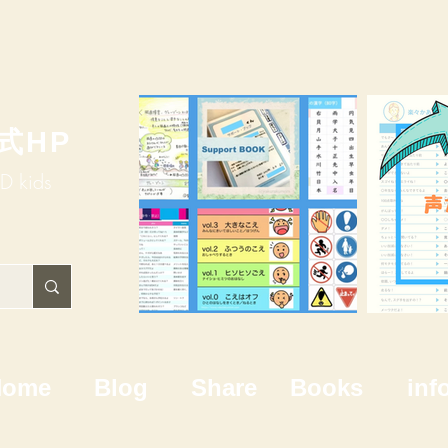
式HP
HD kids
Home
Blog
Share
Books
inf